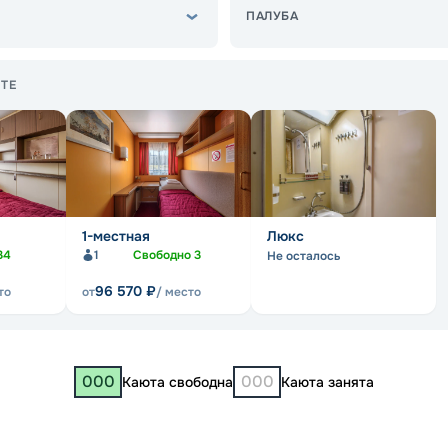
ПАЛУБА
ТЕ
1-местная
Люкс
34
1
Свободно
3
Не осталось
96 570
₽
то
от
/ место
000
000
Каюта свободна
Каюта занята