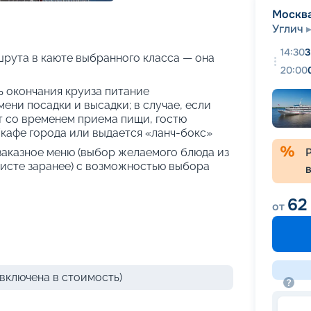
+
50
фотографий
Москв
Углич
14:30
3
рута в каюте выбранного класса — она
20:00
нь окончания круиза питание
ени посадки и высадки; в случае, если
т со временем приема пищи, гостю
кафе города или выдается «ланч-бокс»
 заказное меню (выбор желаемого блюда из
исте заранее) с возможностью выбора
62
от
включена в стоимость)