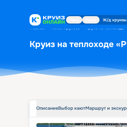
Описание
Выбор кают
Маршрут и экску
Река
Море
Ж/д круизы
Главная
•
Поиск круизов
•
Круиз на теплоходе «
Круиз на теплоходе «Ру
Описание
Выбор кают
Маршрут и экску