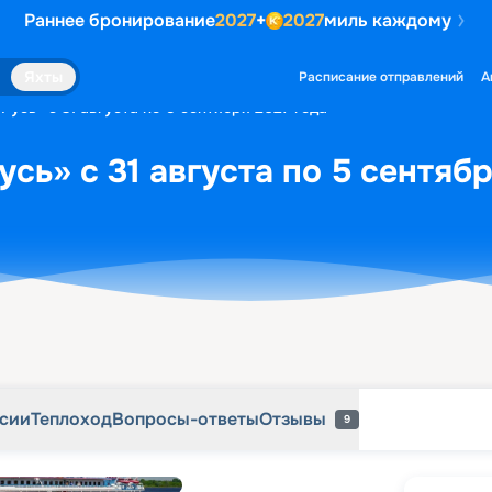
Раннее бронирование
2027
+
2027
миль каждому
рсии
Теплоход
Вопросы-ответы
Отзывы
9
Яхты
Расписание отправлений
А
Русь» с 31 августа по 5 сентября 2027 года
сь» с 31 августа по 5 сентябр
рсии
Теплоход
Вопросы-ответы
Отзывы
9