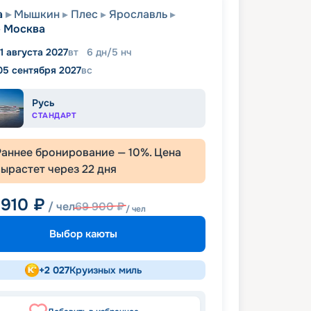
а
Мышкин
Плес
Ярославль
Москва
1 августа 2027
вт
6
дн
/
5
нч
05 сентября 2027
вс
Русь
СТАНДАРТ
Раннее бронирование —
10
%. Цена
вырастет через
22
дня
 910
₽
/ чел
69 900
₽
/ чел
Выбор каюты
+
2 027
Круизных миль