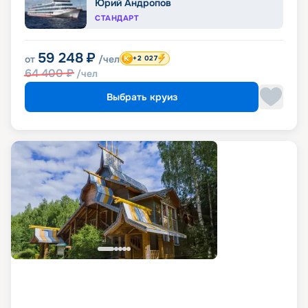
Юрий Андропов
СТАНДАРТ
59 248
₽
от
/чел
+2 027
64 400
₽
/чел
Выбрать круиз