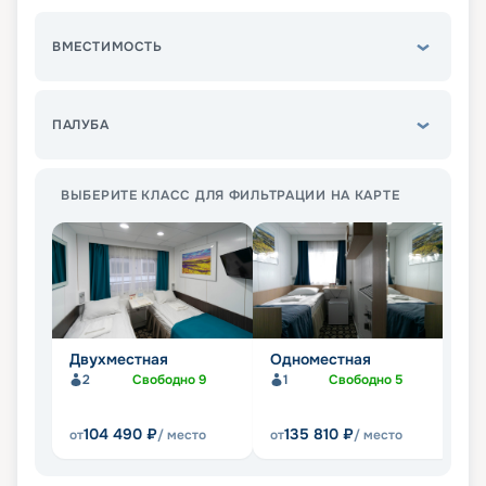
ВМЕСТИМОСТЬ
ПАЛУБА
ВЫБЕРИТЕ КЛАСС ДЛЯ ФИЛЬТРАЦИИ НА КАРТЕ
Двухместная
Одноместная
Д
д
2
Свободно
9
1
Свободно
5
к
104 490
₽
135 810
₽
от
/ место
от
/ место
от