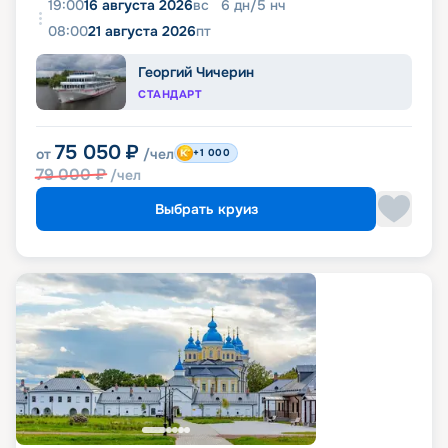
19:00
16 августа 2026
вс
6
дн
/
5
нч
08:00
21 августа 2026
пт
Георгий Чичерин
СТАНДАРТ
75 050
₽
от
/чел
+1 000
79 000
₽
/чел
Выбрать круиз