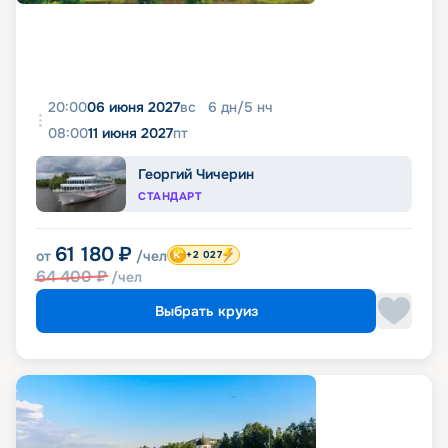
20:00
06 июня 2027
вс
6
дн
/
5
нч
08:00
11 июня 2027
пт
Георгий Чичерин
СТАНДАРТ
61 180
₽
от
/чел
+2 027
64 400
₽
/чел
Выбрать круиз