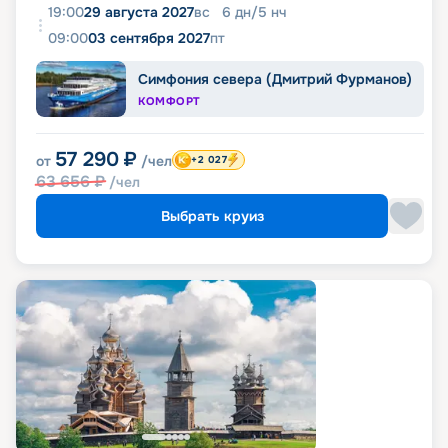
19:00
29 августа 2027
вс
6
дн
/
5
нч
09:00
03 сентября 2027
пт
Симфония севера (Дмитрий Фурманов)
КОМФОРТ
57 290
₽
от
/чел
+2 027
63 656
₽
/чел
Выбрать круиз