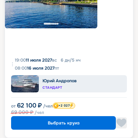
19:00
11 июля 2027
вс
6
дн
/
5
нч
08:00
16 июля 2027
пт
Юрий Андропов
СТАНДАРТ
62 100
₽
от
/чел
+2 027
69 000
₽
/чел
Выбрать круиз