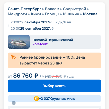
Санкт-Петербург
Валаам
Свирьстрой
Мандроги
Кижи
Горицы
Мышкин
Москва
20:00
19 сентября 2027
вс
7
дн
/
6
нч
20:00
25 сентября 2027
сб
Николай Чернышевский
КОМФОРТ
Раннее бронирование —
10
%. Цена
вырастет через
23
дня
86 760
₽
от
/ чел
96 400
₽
/ чел
Выбор каюты
+
2 027
Круизных миль