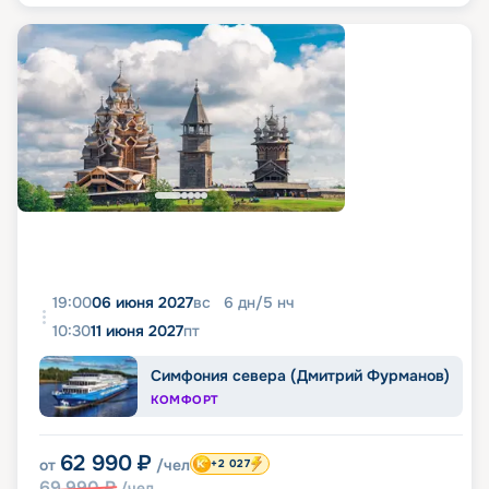
19:00
06 июня 2027
вс
6
дн
/
5
нч
10:30
11 июня 2027
пт
Симфония севера (Дмитрий Фурманов)
КОМФОРТ
62 990
₽
от
/чел
+2 027
69 990
₽
/чел