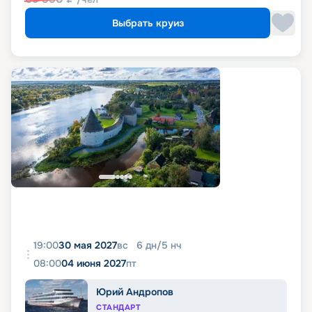
Выбрать круиз
19:00
30 мая 2027
вс
6
дн
/
5
нч
08:00
04 июня 2027
пт
Юрий Андропов
СТАНДАРТ