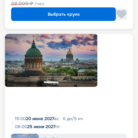
69 000
₽
/чел
Выбрать круиз
19:00
20 июня 2027
вс
6
дн
/
5
нч
08:00
25 июня 2027
пт