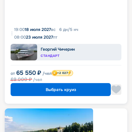
19:00
18 июля 2027
вс
6
дн
/
5
нч
08:00
23 июля 2027
пт
Георгий Чичерин
СТАНДАРТ
65 550
₽
от
/чел
+2 027
69 000
₽
/чел
Выбрать круиз