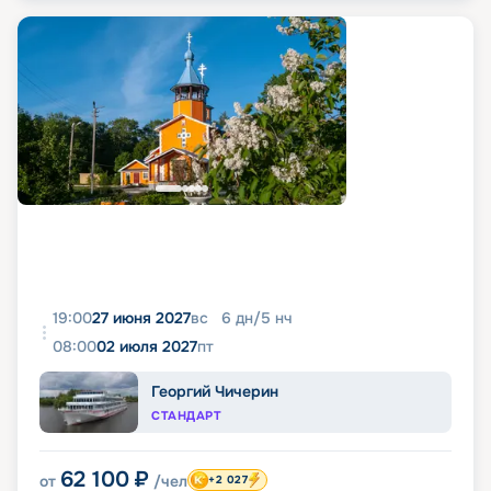
19:00
27 июня 2027
вс
6
дн
/
5
нч
08:00
02 июля 2027
пт
Георгий Чичерин
СТАНДАРТ
62 100
₽
от
/чел
+2 027