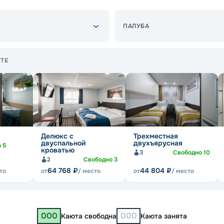
ПАЛУБА
ТЕ
Делюкс с
Трехместная
двуспальной
двухъярусная
о
5
кроватью
3
Свободно
10
2
Свободно
3
64 768
₽
44 804
₽
то
от
/ место
от
/ место
000
000
Каюта свободна
Каюта занята