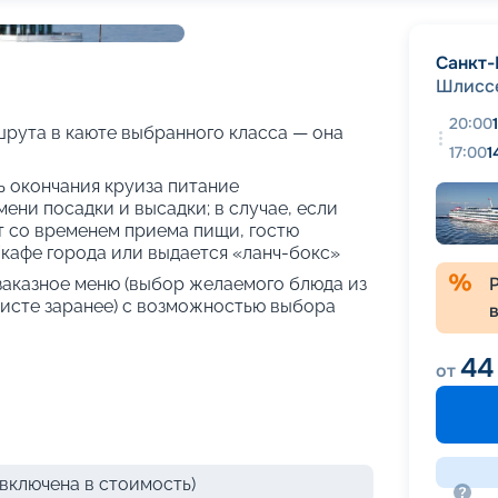
+
32
фотографий
Санкт-
Шлисс
20:00
рута в каюте выбранного класса — она
17:00
1
нь окончания круиза питание
ени посадки и высадки; в случае, если
т со временем приема пищи, гостю
кафе города или выдается «ланч-бокс»
 заказное меню (выбор желаемого блюда из
исте заранее) с возможностью выбора
44
от
включена в стоимость)