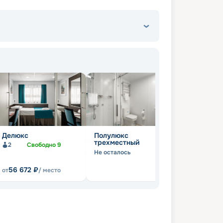
Делюкс
Полулюкс
Люкс 4-ме
трехместный
2
Свободно
9
Не осталось
Не осталось
56 672
₽
от
/ место