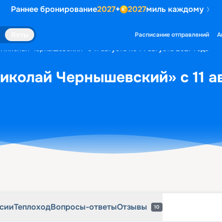
Раннее бронирование
2027
+
2027
миль каждому
рсии
Теплоход
Вопросы-ответы
Отзывы
10
Яхты
Расписание отправлений
А
«Николай Чернышевский» с 11 августа по 14 августа 2027 года
иколай Чернышевский» с 11 ав
рсии
Теплоход
Вопросы-ответы
Отзывы
10