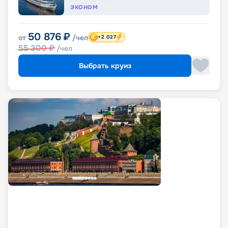
ЭКОНОМ
50 876
₽
от
/чел
+2 027
55 300
₽
/чел
Выбрать круиз