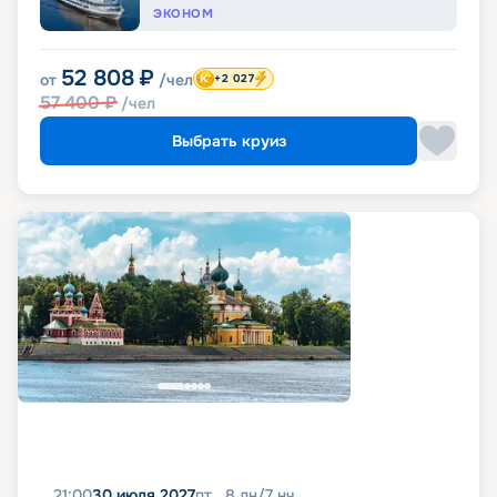
ЭКОНОМ
52 808
₽
от
/чел
+2 027
57 400
₽
/чел
Выбрать круиз
21:00
30 июля 2027
пт
8
дн
/
7
нч