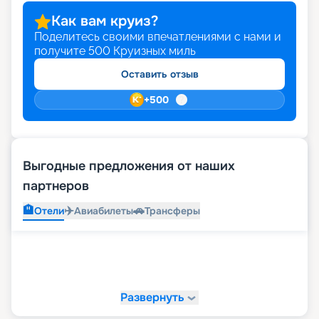
Как вам круиз?
Поделитесь своими впечатлениями с нами и
получите
500
Круизных миль
Оставить отзыв
+
500
Выгодные предложения от наших
партнеров
🏨
✈️
🚗
Отели
Авиабилеты
Трансферы
Развернуть