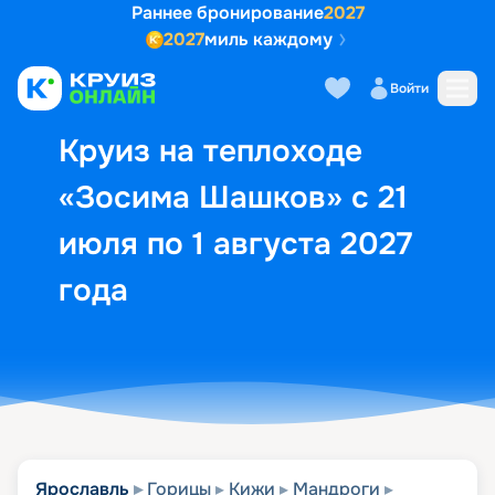
Раннее бронирование
2027
2027
миль каждому
Описание
Выбор кают
Маршрут и экск
Войти
Круиз на теплоходе
«Зосима Шашков» с 21
июля по 1 августа 2027
года
Ярославль
Горицы
Кижи
Мандроги