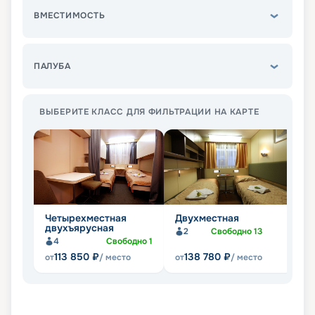
ВМЕСТИМОСТЬ
ПАЛУБА
ВЫБЕРИТЕ КЛАСС ДЛЯ ФИЛЬТРАЦИИ НА КАРТЕ
Четырехместная
Двухместная
О
двухъярусная
2
Свободно
13
4
Свободно
1
113 850
₽
138 780
₽
от
/ место
от
/ место
от