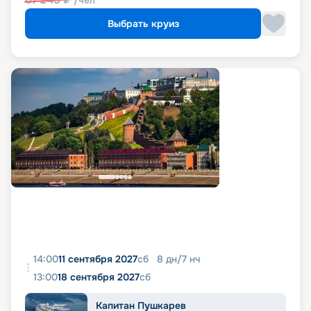
Выбрать круиз
14:00
11 сентября 2027
сб
8
дн
/
7
нч
13:00
18 сентября 2027
сб
Капитан Пушкарев