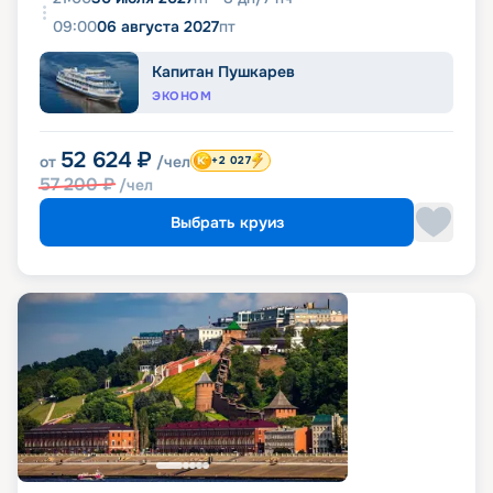
09:00
06 августа 2027
пт
Капитан Пушкарев
ЭКОНОМ
52 624
₽
от
/чел
+2 027
57 200
₽
/чел
Выбрать круиз