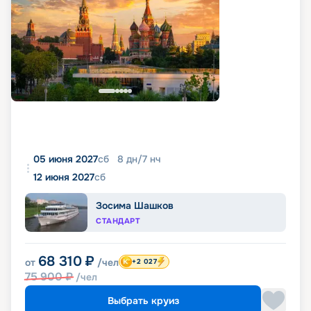
05 июня 2027
сб
8
дн
/
7
нч
12 июня 2027
сб
Зосима Шашков
СТАНДАРТ
68 310
₽
от
/чел
+2 027
75 900
₽
/чел
Выбрать круиз