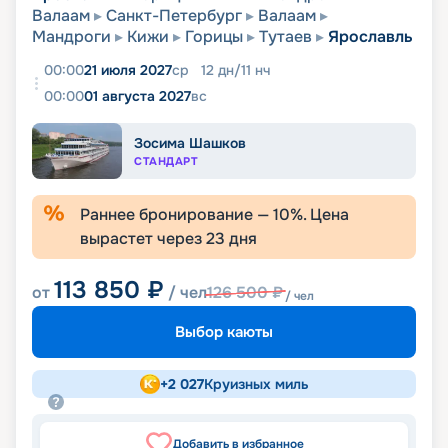
Валаам
Санкт-Петербург
Валаам
Мандроги
Кижи
Горицы
Тутаев
Ярославль
00:00
21 июля 2027
ср
12
дн
/
11
нч
00:00
01 августа 2027
вс
Зосима Шашков
СТАНДАРТ
Раннее бронирование —
10
%. Цена
вырастет через
23
дня
113 850
₽
от
/ чел
126 500
₽
/ чел
Выбор каюты
+
2 027
Круизных миль
Добавить в избранное