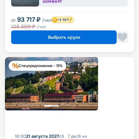
КОМФОРТ
93 717
₽
от
/чел
+2 027
105 300
₽
/чел
Выбрать круиз
Спецпредложение - 15%
16:00
21 августа 2027
сб
7
дн
/
6
нч