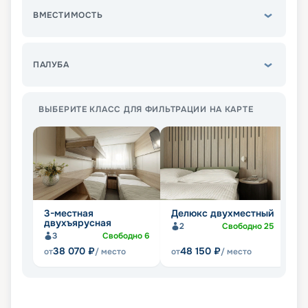
ВМЕСТИМОСТЬ
ПАЛУБА
ВЫБЕРИТЕ КЛАСС ДЛЯ ФИЛЬТРАЦИИ НА КАРТЕ
3-местная
Делюкс двухместный
1
двухъярусная
2
Свободно
25
3
Свободно
6
38 070
₽
48 150
₽
от
/ место
от
/ место
от