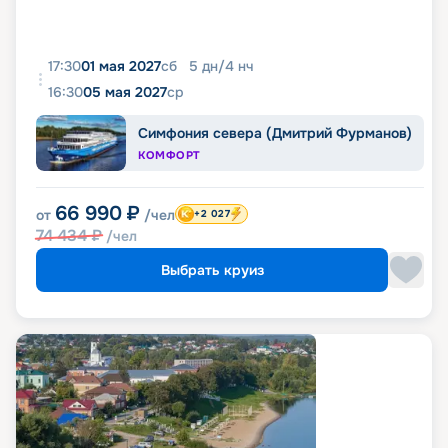
17:30
01 мая 2027
сб
5
дн
/
4
нч
16:30
05 мая 2027
ср
Симфония севера (Дмитрий Фурманов)
КОМФОРТ
66 990
₽
от
/чел
+2 027
74 434
₽
/чел
Выбрать круиз