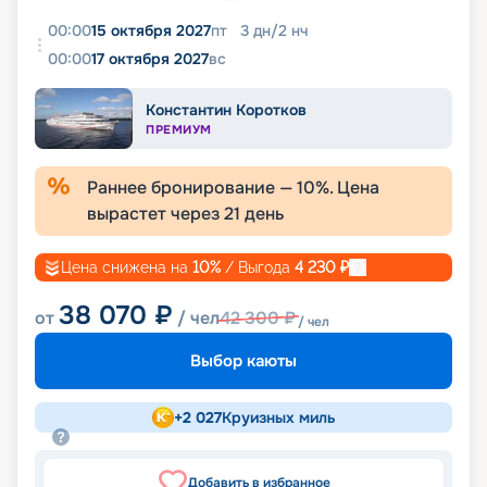
00:00
15 октября 2027
пт
3
дн
/
2
нч
00:00
17 октября 2027
вс
Константин Коротков
ПРЕМИУМ
Раннее бронирование —
10
%. Цена
вырастет через
21
день
Цена снижена на
10
%
/ Выгода
4 230
₽
38 070
₽
от
/ чел
42 300
₽
/ чел
Выбор каюты
+
2 027
Круизных миль
Добавить в избранное