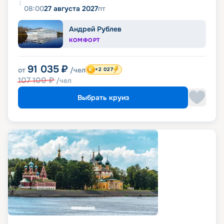
08:00
27 августа 2027
пт
Андрей Рублев
КОМФОРТ
91 035
₽
от
/чел
+2 027
107 100
₽
/чел
Выбрать круиз