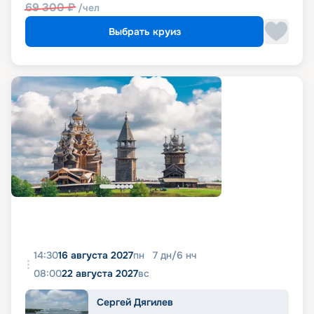
69 300
₽
/чел
Выбрать круиз
14:30
16 августа 2027
пн
7
дн
/
6
нч
08:00
22 августа 2027
вс
Сергей Дягилев