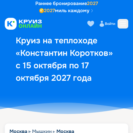
Раннее бронирование
2027
2027
миль каждому
Описание
Выбор кают
Маршрут и экск
Войти
Круиз на теплоходе
«Константин Коротков»
с 15 октября по 17
октября 2027 года
Москва
Мышкин
Москва