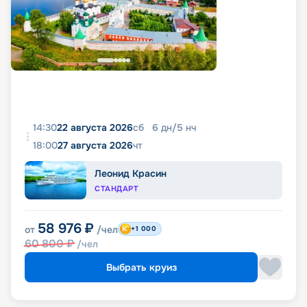
14:30
22 августа 2026
сб
6
дн
/
5
нч
18:00
27 августа 2026
чт
Леонид Красин
СТАНДАРТ
58 976
₽
от
/чел
+1 000
60 800
₽
/чел
Выбрать круиз