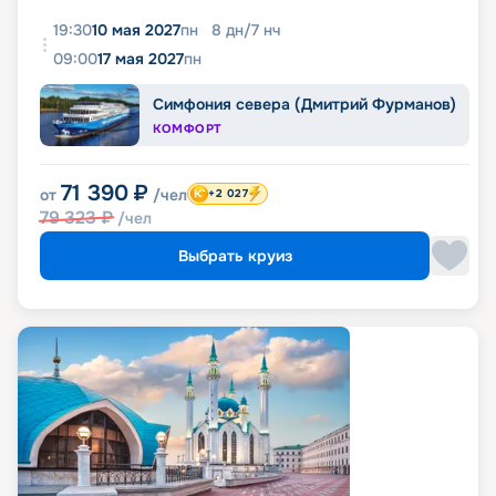
19:30
10 мая 2027
пн
8
дн
/
7
нч
09:00
17 мая 2027
пн
Симфония севера (Дмитрий Фурманов)
КОМФОРТ
71 390
₽
от
/чел
+2 027
79 323
₽
/чел
Выбрать круиз