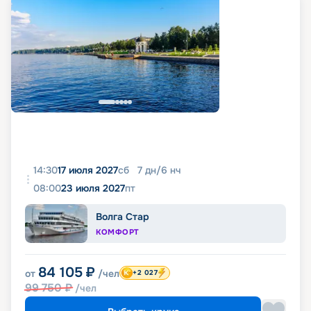
14:30
17 июля 2027
сб
7
дн
/
6
нч
08:00
23 июля 2027
пт
Волга Стар
КОМФОРТ
84 105
₽
от
/чел
+2 027
99 750
₽
/чел