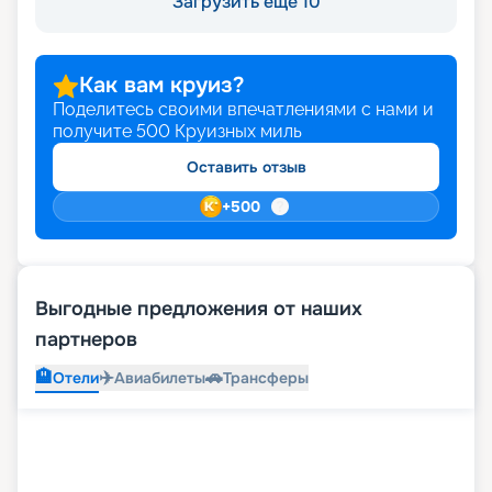
Загрузить ещё 10
Как вам круиз?
Поделитесь своими впечатлениями с нами и
получите
500
Круизных миль
Оставить отзыв
+
500
Выгодные предложения от наших
партнеров
🏨
✈️
🚗
Отели
Авиабилеты
Трансферы