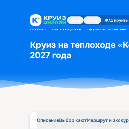
Описание
Выбор кают
Маршрут и экску
Река
Море
Ж/д круизы
Главная
•
Поиск круизов
•
Круиз на теплоходе 
Круиз на теплоходе «К
2027 года
Описание
Выбор кают
Маршрут и экску