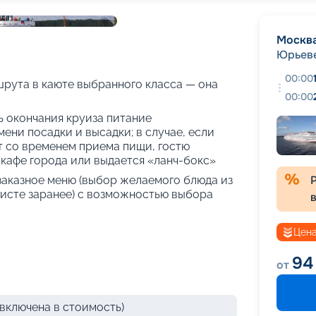
+
18
фотографий
Москв
Юрьев
00:00
рута в каюте выбранного класса — она
00:00
нь окончания круиза питание
ени посадки и высадки; в случае, если
т со временем приема пищи, гостю
кафе города или выдается «ланч-бокс»
 заказное меню (выбор желаемого блюда из
исте заранее) с возможностью выбора
Цена
94
от
включена в стоимость)