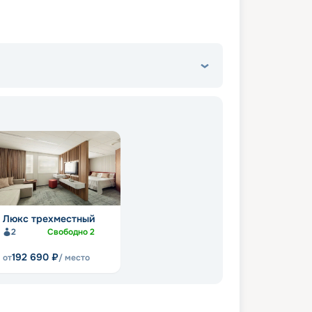
Люкс трехместный
2
Свободно
2
192 690
₽
от
/ место