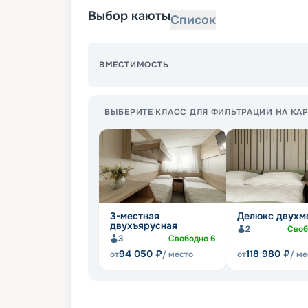
Выбор каюты
Список
ВМЕСТИМОСТЬ
ВЫБЕРИТЕ КЛАСС ДЛЯ ФИЛЬТРАЦИИ НА КАР
3-местная
Делюкс двухм
двухъярусная
2
Сво
3
Свободно
6
94 050
₽
118 980
₽
от
/ место
от
/ ме