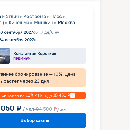
а
Углич
Кострома
Плес
ец
Кинешма
Мышкин
Москва
18 сентября 2027
сб
7
дн
/
6
нч
24 сентября 2027
пт
Константин Коротков
ПРЕМИУМ
Раннее бронирование —
10
%. Цена
вырастет через
23
дня
 снижена на
10
%
/ Выгода
10 450
₽
 050
₽
/ чел
104 500
₽
/ чел
Выбор каюты