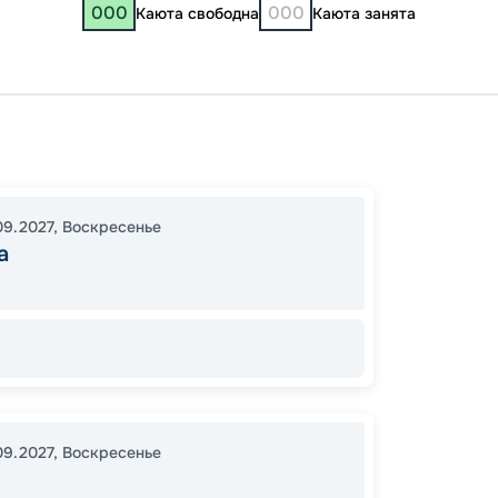
000
000
Каюта свободна
Каюта занята
Москв
Юрьев
00:00
09.2027
,
Воскресенье
а
00:00
09.2027
,
Воскресенье
Цена