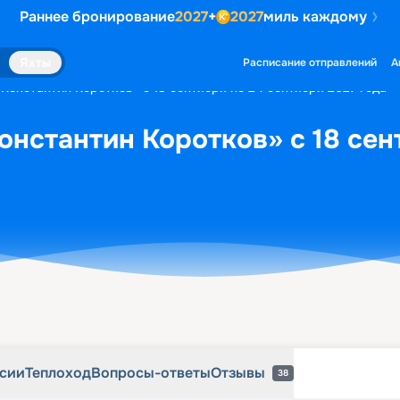
Раннее бронирование
2027
+
2027
миль каждому
рсии
Теплоход
Вопросы-ответы
Отзывы
38
Яхты
Расписание отправлений
А
«Константин Коротков» с 18 сентября по 24 сентября 2027 года
онстантин Коротков» с 18 сен
рсии
Теплоход
Вопросы-ответы
Отзывы
38