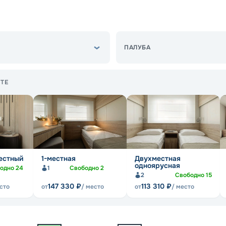
ПАЛУБА
ТЕ
естный
1-местная
Двухместная
одноярусная
бодно
24
1
Свободно
2
2
Свободно
15
147 330
₽
113 310
₽
сто
от
/ место
от
/ место