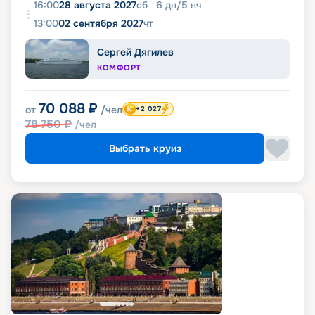
16:00
28 августа 2027
сб
6
дн
/
5
нч
13:00
02 сентября 2027
чт
Сергей Дягилев
КОМФОРТ
70 088
₽
от
/чел
+2 027
78 750
₽
/чел
Выбрать круиз