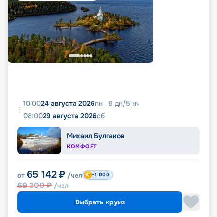
10:00
24 августа 2026
пн
6
дн
/
5
нч
08:00
29 августа 2026
сб
Михаил Булгаков
КОМФОРТ
65 142
₽
от
/чел
+1 000
69 300
₽
/чел
Выбрать круиз