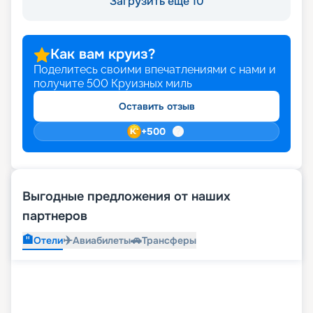
Загрузить ещё 10
Как вам круиз?
Поделитесь своими впечатлениями с нами и
получите
500
Круизных миль
Оставить отзыв
+
500
Выгодные предложения от наших
партнеров
🏨
✈️
🚗
Отели
Авиабилеты
Трансферы