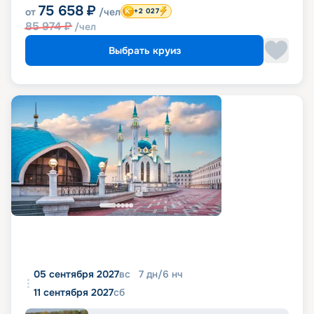
75 658
₽
от
/чел
+2 027
85 974
₽
/чел
Выбрать круиз
05 сентября 2027
вс
7
дн
/
6
нч
11 сентября 2027
сб