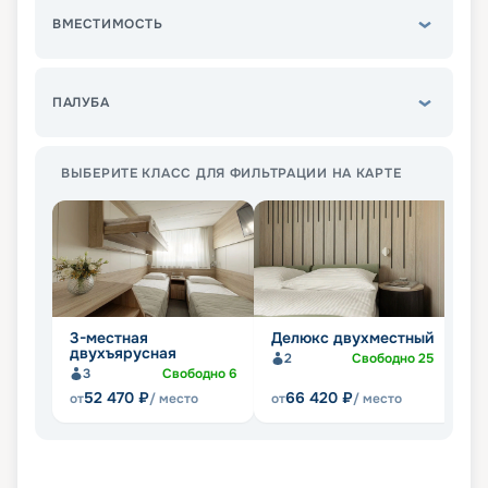
ВМЕСТИМОСТЬ
ПАЛУБА
ВЫБЕРИТЕ КЛАСС ДЛЯ ФИЛЬТРАЦИИ НА КАРТЕ
3-местная
Делюкс двухместный
1
двухъярусная
2
Свободно
25
3
Свободно
6
52 470
₽
66 420
₽
от
/ место
от
/ место
от