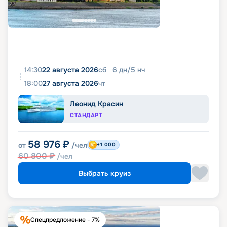
14:30
22 августа 2026
сб
6
дн
/
5
нч
18:00
27 августа 2026
чт
Леонид Красин
СТАНДАРТ
58 976
₽
от
/чел
+1 000
60 800
₽
/чел
Выбрать круиз
Спецпредложение - 7%