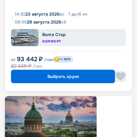
14:30
23 августа 2026
вс
7
дн
/
6
нч
08:00
29 августа 2026
сб
Волга Стар
КОМФОРТ
93 442
₽
от
/чел
+1 000
97 335
₽
/чел
Выбрать круиз