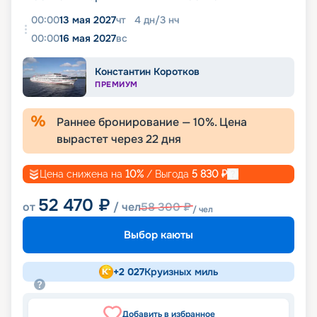
00:00
13 мая 2027
чт
4
дн
/
3
нч
00:00
16 мая 2027
вс
Константин Коротков
ПРЕМИУМ
Раннее бронирование —
10
%. Цена
вырастет через
22
дня
Цена снижена на
10
%
/ Выгода
5 830
₽
52 470
₽
от
/ чел
58 300
₽
/ чел
Выбор каюты
+
2 027
Круизных миль
Добавить в избранное