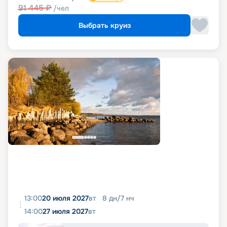
91 445
₽
/чел
Выбрать круиз
13:00
20 июля 2027
вт
8
дн
/
7
нч
14:00
27 июля 2027
вт