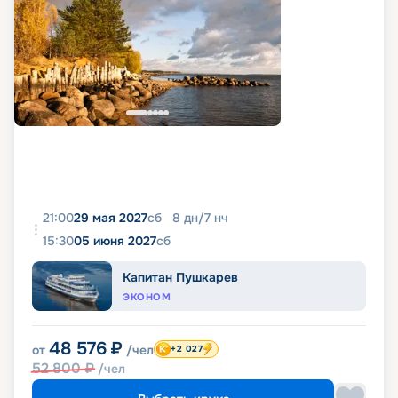
21:00
29 мая 2027
сб
8
дн
/
7
нч
15:30
05 июня 2027
сб
Капитан Пушкарев
ЭКОНОМ
48 576
₽
от
/чел
+2 027
52 800
₽
/чел