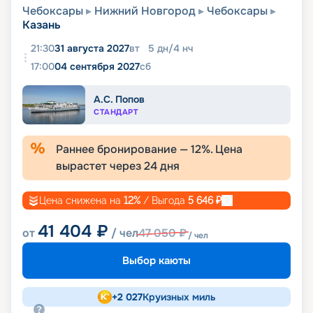
Чебоксары
Нижний Новгород
Чебоксары
Казань
21:30
31 августа 2027
вт
5
дн
/
4
нч
17:00
04 сентября 2027
сб
А.С. Попов
СТАНДАРТ
Раннее бронирование —
12
%. Цена
вырастет через
24
дня
Цена снижена на
12
%
/ Выгода
5 646
₽
41 404
₽
от
/ чел
47 050
₽
/ чел
Выбор каюты
+
2 027
Круизных миль