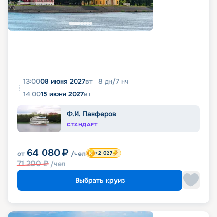
13:00
08 июня 2027
вт
8
дн
/
7
нч
14:00
15 июня 2027
вт
Ф.И. Панферов
СТАНДАРТ
64 080
₽
от
/чел
+2 027
71 200
₽
/чел
Выбрать круиз