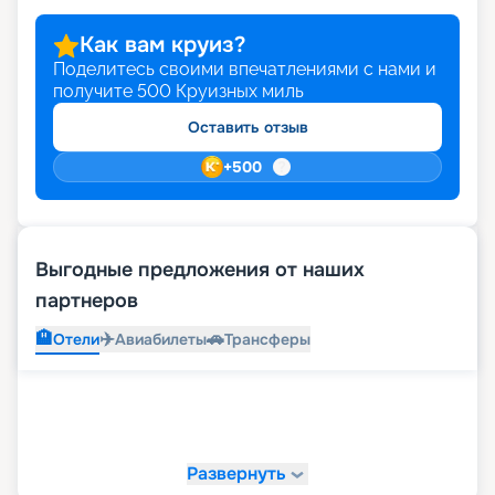
Как вам круиз?
Поделитесь своими впечатлениями с нами и
получите
500
Круизных миль
Оставить отзыв
+
500
Выгодные предложения от наших
партнеров
🏨
✈️
🚗
Отели
Авиабилеты
Трансферы
Развернуть