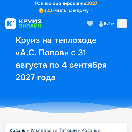
Раннее бронирование
2027
2027
миль каждому
Описание
Выбор кают
Маршрут и экск
Войти
Круиз на теплоходе
«А.С. Попов» с 31
августа по 4 сентября
2027 года
Казань
Ульяновск
Тетюши
Казань