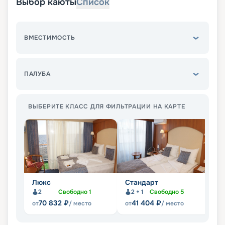
Выбор каюты
Список
ВМЕСТИМОСТЬ
ПАЛУБА
ВЫБЕРИТЕ КЛАСС ДЛЯ ФИЛЬТРАЦИИ НА КАРТЕ
Люкс
Стандарт
П
2
Свободно
1
2 + 1
Свободно
5
Не
70 832
₽
41 404
₽
от
/ место
от
/ место