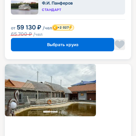
Ф.И. Панферов
СТАНДАРТ
59 130
₽
от
/чел
+2 027
65 700
₽
/чел
Выбрать круиз