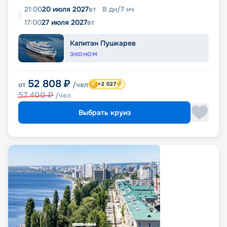
21:00
20 июля 2027
вт
8
дн
/
7
нч
17:00
27 июля 2027
вт
Капитан Пушкарев
ЭКОНОМ
52 808
₽
от
/чел
+2 027
57 400
₽
/чел
Выбрать круиз