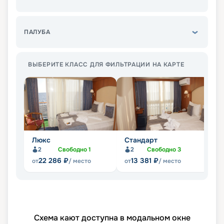
ПАЛУБА
ВЫБЕРИТЕ КЛАСС ДЛЯ ФИЛЬТРАЦИИ НА КАРТЕ
Люкс
Стандарт
П
2
Свободно
1
2
Свободно
3
Не
22 286
₽
13 381
₽
от
/ место
от
/ место
Схема кают доступна в модальном окне