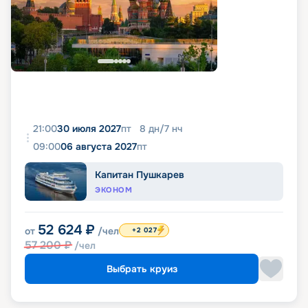
21:00
30 июля 2027
пт
8
дн
/
7
нч
09:00
06 августа 2027
пт
Капитан Пушкарев
ЭКОНОМ
52 624
₽
от
/чел
+2 027
57 200
₽
/чел
Выбрать круиз