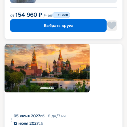
154 960
₽
от
/чел
+1 000
Выбрать круиз
05 июня 2027
сб
8
дн
/
7
нч
12 июня 2027
сб