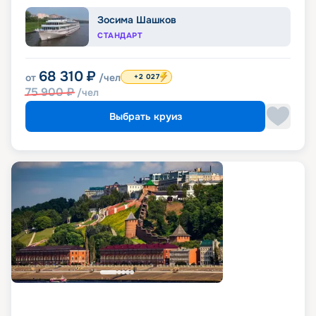
Зосима Шашков
СТАНДАРТ
68 310
₽
от
/чел
+2 027
75 900
₽
/чел
Выбрать круиз