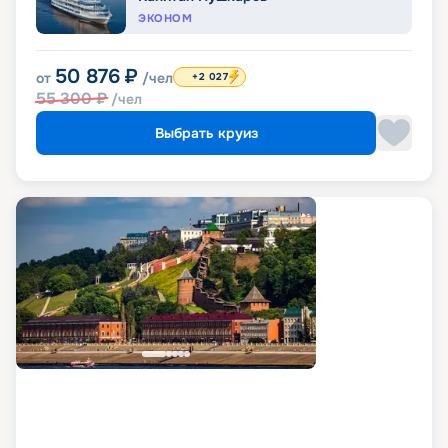
ЭКОНОМ
50 876
₽
от
/чел
+2 027
55 300
₽
/чел
Выбрать круиз