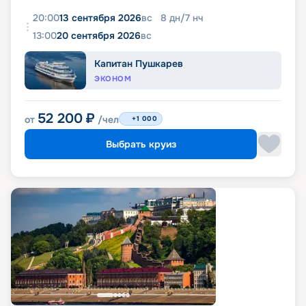
20:00
13 сентября 2026
вс
8
дн
/
7
нч
13:00
20 сентября 2026
вс
Капитан Пушкарев
ЭКОНОМ
52 200
₽
от
/чел
+1 000
Выбрать круиз