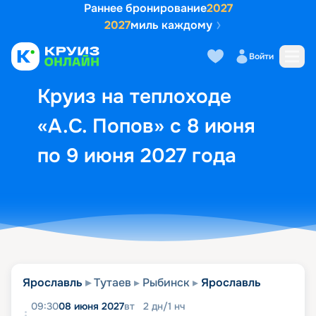
Раннее бронирование
2027
2027
миль каждому
Описание
Выбор кают
Маршрут и экск
Войти
Круиз на теплоходе
«А.С. Попов» с 8 июня
по 9 июня 2027 года
Ярославль
Тутаев
Рыбинск
Ярославль
09:30
08 июня 2027
вт
2
дн
/
1
нч