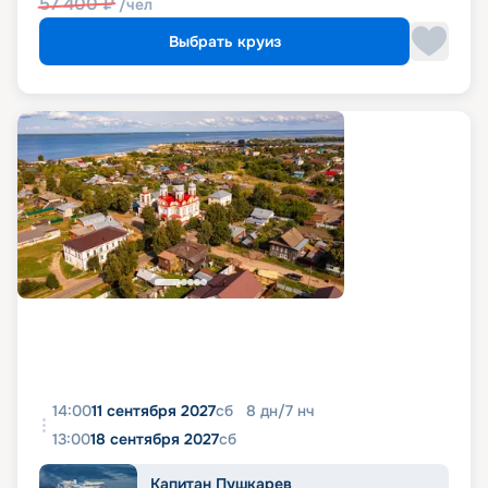
57 400
₽
/чел
Выбрать круиз
14:00
11 сентября 2027
сб
8
дн
/
7
нч
13:00
18 сентября 2027
сб
Капитан Пушкарев