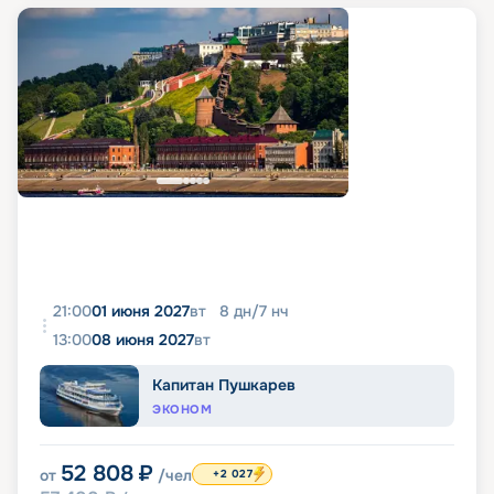
21:00
01 июня 2027
вт
8
дн
/
7
нч
13:00
08 июня 2027
вт
Капитан Пушкарев
ЭКОНОМ
52 808
₽
от
/чел
+2 027