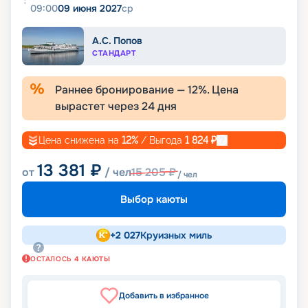
09:00
09 июня 2027
ср
А.С. Попов
СТАНДАРТ
Раннее бронирование —
12
%. Цена
вырастет через
24
дня
Цена снижена на
12
%
/ Выгода
1 824
₽
13 381
₽
от
/ чел
15 205
₽
/ чел
Выбор каюты
+
2 027
Круизных миль
ОСТАЛОСЬ
4
КАЮТЫ
Добавить в избранное