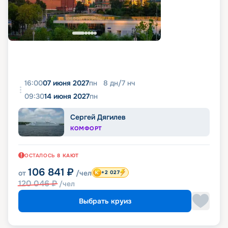
16:00
07 июня 2027
пн
8
дн
/
7
нч
09:30
14 июня 2027
пн
Сергей Дягилев
КОМФОРТ
ОСТАЛОСЬ
8
КАЮТ
106 841
₽
от
/чел
+2 027
120 046
₽
/чел
Выбрать круиз