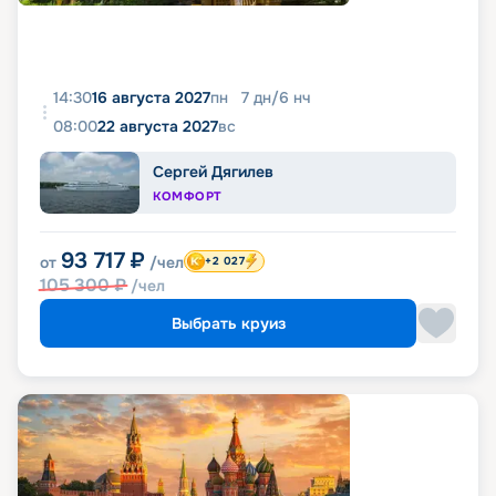
14:30
16 августа 2027
пн
7
дн
/
6
нч
08:00
22 августа 2027
вс
Сергей Дягилев
КОМФОРТ
93 717
₽
от
/чел
+2 027
105 300
₽
/чел
Выбрать круиз