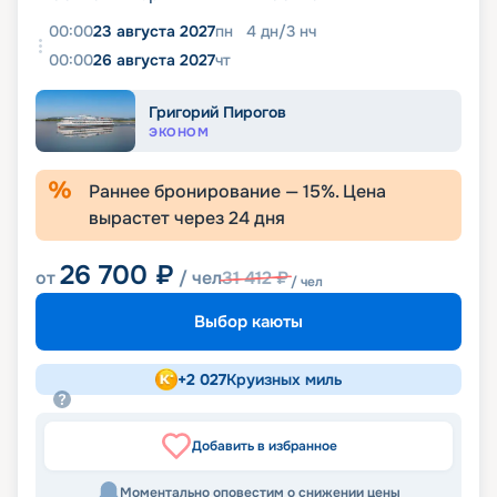
00:00
23 августа 2027
пн
4
дн
/
3
нч
00:00
26 августа 2027
чт
Григорий Пирогов
ЭКОНОМ
Раннее бронирование —
15
%. Цена
вырастет через
24
дня
26 700
₽
от
/ чел
31 412
₽
/ чел
Выбор каюты
+
2 027
Круизных миль
Добавить в избранное
Моментально оповестим о снижении цены