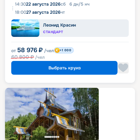
14:30
22 августа 2026
сб
6
дн
/
5
нч
18:00
27 августа 2026
чт
Леонид Красин
СТАНДАРТ
58 976
₽
от
/чел
+1 000
60 800
₽
/чел
Выбрать круиз