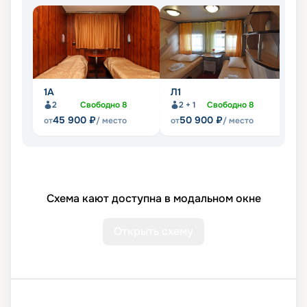
1А
Л1
Л
2
Свободно
8
2 + 1
Свободно
8
45 900
₽
50 900
₽
от
/ место
от
/ место
от
Схема кают доступна в модальном окне
Открыть схему