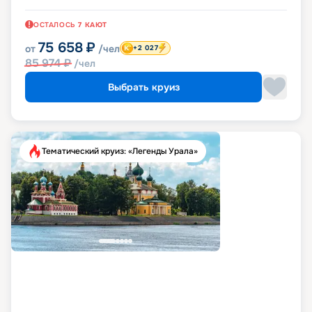
ОСТАЛОСЬ
7
КАЮТ
75 658
₽
от
/чел
+2 027
85 974
₽
/чел
Выбрать круиз
Тематический круиз: «Легенды Урала»