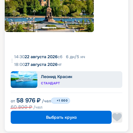
14:30
22 августа 2026
сб
6
дн
/
5
нч
18:00
27 августа 2026
чт
Леонид Красин
СТАНДАРТ
58 976
₽
от
/чел
+1 000
60 800
₽
/чел
Выбрать круиз