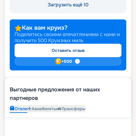
Загрузить ещё 10
Как вам круиз?
Поделитесь своими впечатлениями с нами и
получите
500
Круизных миль
Оставить отзыв
+
500
Выгодные предложения от наших
партнеров
🏨
✈️
🚗
Отели
Авиабилеты
Трансферы