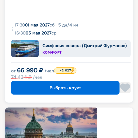
17:30
01 мая 2027
сб
5
дн
/
4
нч
16:30
05 мая 2027
ср
Симфония севера (Дмитрий Фурманов)
КОМФОРТ
66 990
₽
от
/чел
+2 027
74 434
₽
/чел
Выбрать круиз