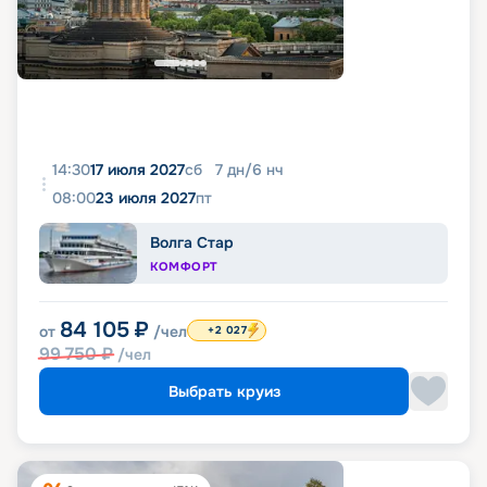
14:30
17 июля 2027
сб
7
дн
/
6
нч
08:00
23 июля 2027
пт
Волга Стар
КОМФОРТ
84 105
₽
от
/чел
+2 027
99 750
₽
/чел
Выбрать круиз