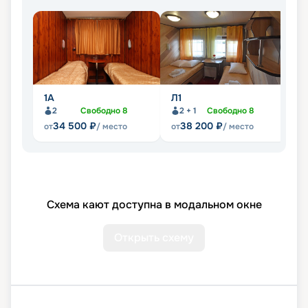
1А
Л1
Л
2
Свободно
8
2 + 1
Свободно
8
34 500
₽
38 200
₽
от
/ место
от
/ место
от
Схема кают доступна в модальном окне
Открыть схему