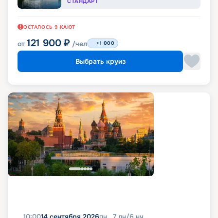
СТАНДАРТ
ОСТАЛОСЬ
9
КАЮТ
121 900
₽
от
/чел
+1 000
Выбрать круиз
10:00
14 сентября 2026
пн
7
дн
/
6
нч