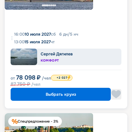
16:00
10 июля 2027
сб
6
дн
/
5
нч
13:00
15 июля 2027
чт
Сергей Дягилев
КОМФОРТ
78 098
₽
от
/чел
+2 027
87 750
₽
/чел
Выбрать круиз
Спецпредложение - 3%