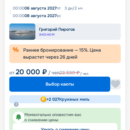
00:00
06 августа 2027
пт
3
дн
/
2
нч
00:00
08 августа 2027
вс
Григорий Пирогов
ЭКОНОМ
Раннее бронирование —
15
%. Цена
вырастет через
26
дней
20 000
₽
от
/ чел
23 530
₽
/ чел
Выбор каюты
+
2 027
Круизных миль
Моментально оповестим вас
о снижении цены
Узнать о снижении цены