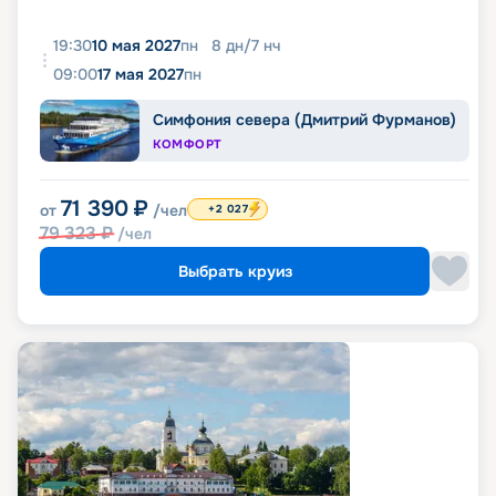
19:30
10 мая 2027
пн
8
дн
/
7
нч
09:00
17 мая 2027
пн
Симфония севера (Дмитрий Фурманов)
КОМФОРТ
71 390
₽
от
/чел
+2 027
79 323
₽
/чел
Выбрать круиз