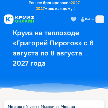
Раннее бронирование
2027
2027
миль каждому
Описание
Выбор кают
Маршрут и экск
Войти
Круиз на теплоходе
«Григорий Пирогов» с 6
августа по 8 августа
2027 года
Москва
Углич
Мышкин
Москва