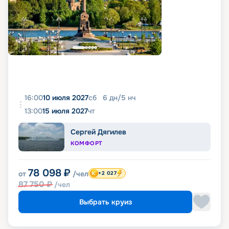
16:00
10 июля 2027
сб
6
дн
/
5
нч
13:00
15 июля 2027
чт
Сергей Дягилев
КОМФОРТ
78 098
₽
от
/чел
+2 027
87 750
₽
/чел
Выбрать круиз