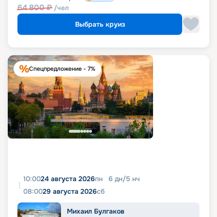
64 800
₽
/чел
Выбрать круиз
Спецпредложение - 7%
10:00
24 августа 2026
пн
6
дн
/
5
нч
08:00
29 августа 2026
сб
Михаил Булгаков