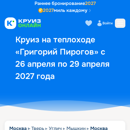
Раннее бронирование
2027
2027
миль каждому
Описание
Выбор кают
Маршрут и экск
Войти
Круиз на теплоходе
«Григорий Пирогов» с
26 апреля по 29 апреля
2027 года
Москва
Тверь
Углич
Мышкин
Москва