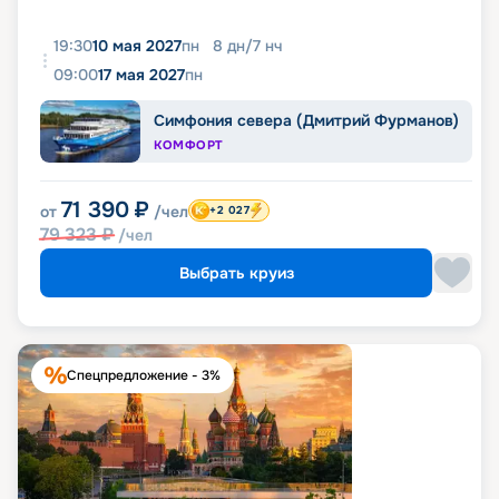
19:30
10 мая 2027
пн
8
дн
/
7
нч
09:00
17 мая 2027
пн
Симфония севера (Дмитрий Фурманов)
КОМФОРТ
71 390
₽
от
/чел
+2 027
79 323
₽
/чел
Выбрать круиз
Спецпредложение - 3%