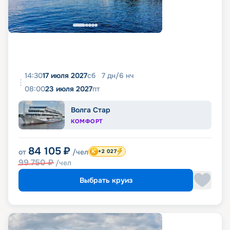
14:30
17 июля 2027
сб
7
дн
/
6
нч
08:00
23 июля 2027
пт
Волга Стар
КОМФОРТ
84 105
₽
от
/чел
+2 027
99 750
₽
/чел
Выбрать круиз