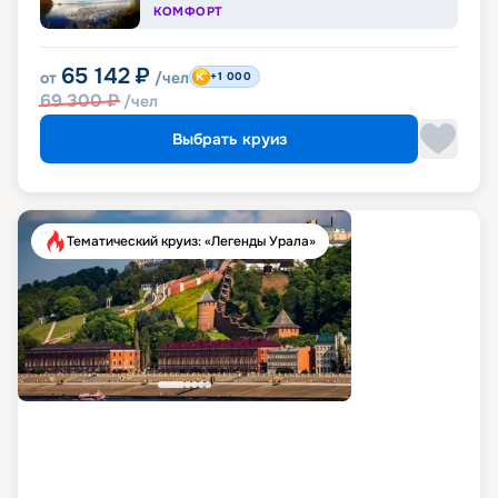
КОМФОРТ
65 142
₽
от
/чел
+1 000
69 300
₽
/чел
Выбрать круиз
Тематический круиз: «Легенды Урала»