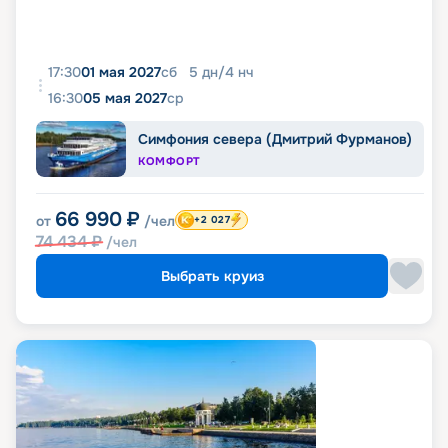
17:30
01 мая 2027
сб
5
дн
/
4
нч
16:30
05 мая 2027
ср
Симфония севера (Дмитрий Фурманов)
КОМФОРТ
66 990
₽
от
/чел
+2 027
74 434
₽
/чел
Выбрать круиз