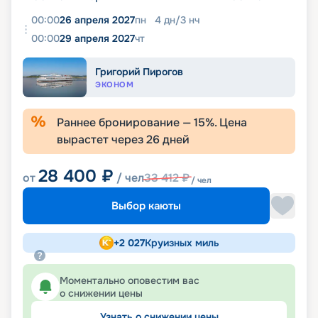
00:00
26 апреля 2027
пн
4
дн
/
3
нч
00:00
29 апреля 2027
чт
Григорий Пирогов
ЭКОНОМ
Раннее бронирование —
15
%. Цена
вырастет через
26
дней
28 400
₽
от
/ чел
33 412
₽
/ чел
Выбор каюты
+
2 027
Круизных миль
Моментально оповестим вас
о снижении цены
Узнать о снижении цены