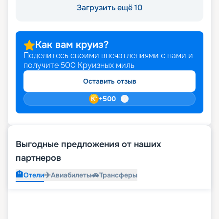
Загрузить ещё 10
Как вам круиз?
Поделитесь своими впечатлениями с нами и
получите
500
Круизных миль
Оставить отзыв
+
500
Выгодные предложения от наших
партнеров
🏨
✈️
🚗
Отели
Авиабилеты
Трансферы