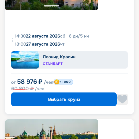
14:30
22 августа 2026
сб
6
дн
/
5
нч
18:00
27 августа 2026
чт
Леонид Красин
СТАНДАРТ
58 976
₽
от
/чел
+1 000
60 800
₽
/чел
Выбрать круиз