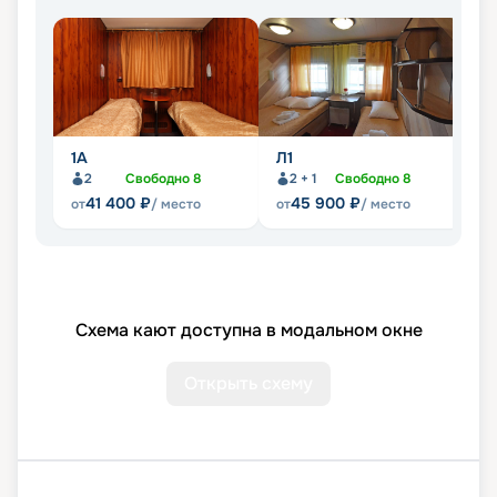
1А
Л1
Л
2
Свободно
8
2 + 1
Свободно
8
41 400
₽
45 900
₽
от
/ место
от
/ место
от
Схема кают доступна в модальном окне
Открыть схему