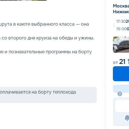
+
25
фотографий
Москв
Нижни
17:30
2
рута в каюте выбранного класса — она
15:00
0
 со второго дня круиза на обеды и ужины.
е и познавательные программы на борту
21 
от
оплачивается на борту теплохода