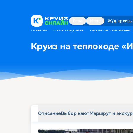
Описание
Выбор кают
Маршрут и экску
Река
Море
Ж/д круизы
Главная
•
Поиск круизов
•
Круиз на теплоходе «
Круиз на теплоходе «И
Описание
Выбор кают
Маршрут и экску