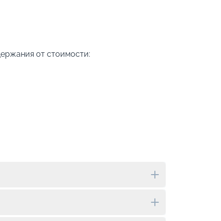
-
5
%
о
Скидк
держания от стоимости:
Пишит