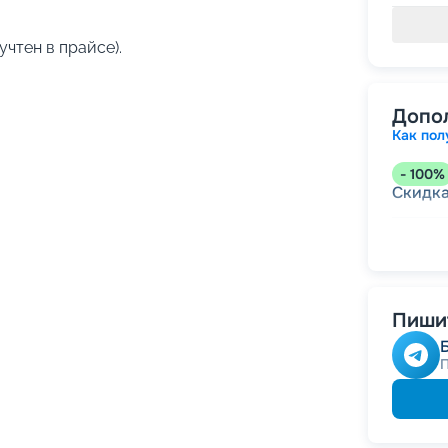
учтен в прайсе).
Допо
Как пол
-
100
%
Скидк
-
5
%
о
Скидк
Пишит