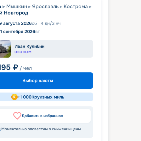
а
Мышкин
Ярославль
Кострома
й Новгород
9 августа 2026
сб
4
дн
/
3
нч
1 сентября 2026
вт
Иван Кулибин
ЭКОНОМ
195
₽
/ чел
Выбор каюты
+
1 000
Круизных миль
Добавить в избранное
Моментально оповестим о снижении цены