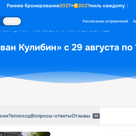
Раннее бронирование
2027
+
2027
миль каждому
рсии
Теплоход
Вопросы-ответы
Отзывы
43
Яхты
Расписание отправлений
А
Иван Кулибин» с 29 августа по 1 сентября 2026 года
ван Кулибин» с 29 августа по 
рсии
Теплоход
Вопросы-ответы
Отзывы
43