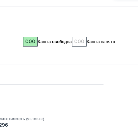
000
000
Каюта свободна
Каюта занята
Москв
Нижни
17:30
2
15:00
0
ВМЕСТИМОСТЬ (ЧЕЛОВЕК)
296