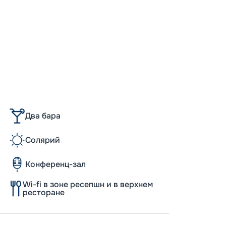
21 
от
Два бара
Солярий
Конференц-зал
Допо
Wi-fi в зоне ресепшн и в верхнем
ресторане
Как пол
-
100
%
Скидк