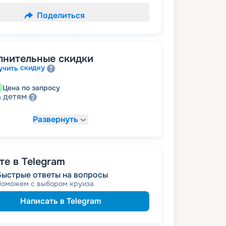
Поделиться
лнительные скидки
скидку
учить
Цена по запросу
детям
а
Развернуть
20 135
₽
/ турист
т
пенсионерам
а
е в Telegram
Быстрые ответы на вопросы
Поможем с выбором круиза
Написать в Telegram