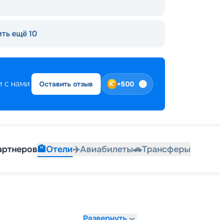
ть ещё 10
 с нами
Оставить отзыв
+
500
артнеров
🏨
Отели
✈️
Авиабилеты
🚗
Трансферы
Развернуть