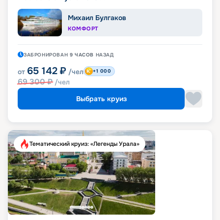
Михаил Булгаков
КОМФОРТ
ЗАБРОНИРОВАН
9 ЧАСОВ
НАЗАД
65 142
₽
от
/чел
+1 000
69 300
₽
/чел
Выбрать круиз
Тематический круиз: «Легенды Урала»