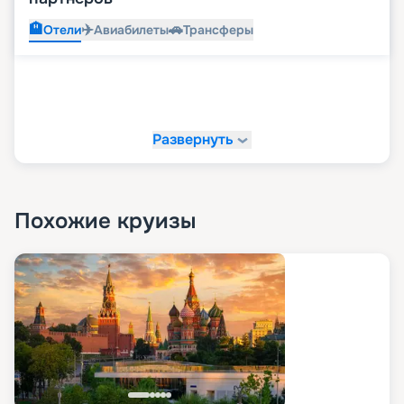
🏨
✈️
🚗
Отели
Авиабилеты
Трансферы
Развернуть
Похожие круизы