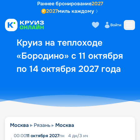
Раннее бронирование
2027
2027
миль каждому
Описание
Выбор кают
Маршрут и экск
Войти
Круиз на теплоходе
«Бородино» с 11 октября
по 14 октября 2027 года
Москва
Рязань
Москва
00:00
11 октября 2027
пн
4
дн
/
3
нч