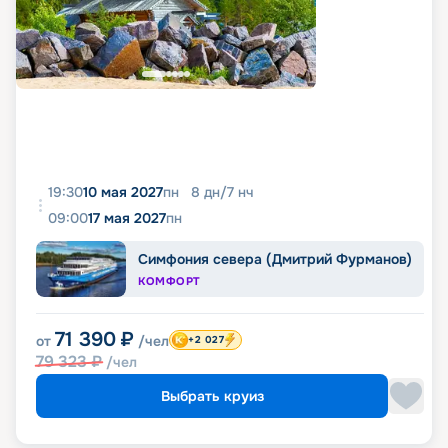
19:30
10 мая 2027
пн
8
дн
/
7
нч
09:00
17 мая 2027
пн
Симфония севера (Дмитрий Фурманов)
КОМФОРТ
71 390
₽
от
/чел
+2 027
79 323
₽
/чел
Выбрать круиз