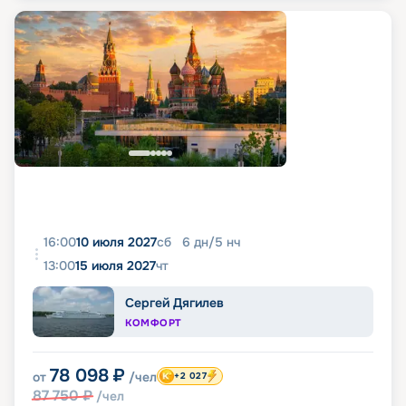
16:00
10 июля 2027
сб
6
дн
/
5
нч
13:00
15 июля 2027
чт
Сергей Дягилев
КОМФОРТ
78 098
₽
от
/чел
+2 027
87 750
₽
/чел