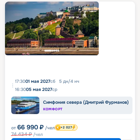
17:30
01 мая 2027
сб
5
дн
/
4
нч
16:30
05 мая 2027
ср
Симфония севера (Дмитрий Фурманов)
КОМФОРТ
66 990
₽
от
/чел
+2 027
74 434
₽
/чел