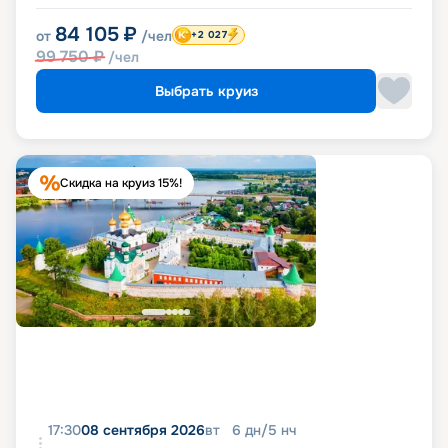
84 105
₽
от
/чел
+2 027
99 750
₽
/чел
Выбрать круиз
Скидка на круиз 15%!
17:30
08 сентября 2026
вт
6
дн
/
5
нч