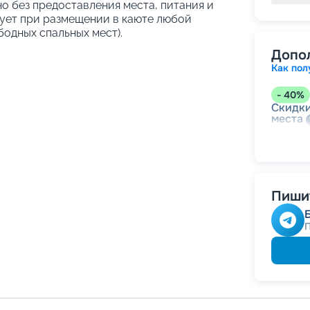
но без предоставления места, питания и
ует при размещении в каюте любой
бодных спальных мест).
Допо
Как пол
-
40
%
Скидки
места
-
10
%
Скидк
Скидка
годам
Пишит
Скидк