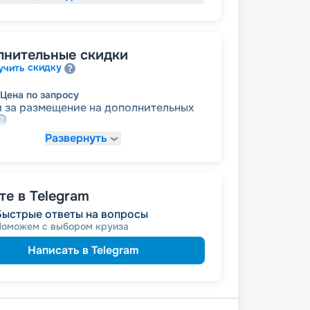
лнительные скидки
скидку
учить
Цена по запросу
 за размещение на дополнительных
Развернуть
Цена по запросу
работникам
а медицинским
 на юбилей свадьбы, кратный 5-ти
е в Telegram
преподавателям
а
Быстрые ответы на вопросы
Поможем с выбором круиза
Написать в Telegram