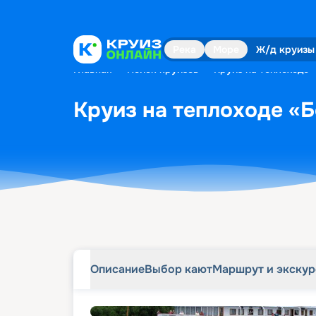
Описание
Выбор кают
Маршрут и экску
Река
Море
Ж/д круизы
Главная
•
Поиск круизов
•
Круиз на теплоходе 
Круиз на теплоходе «Б
Описание
Выбор кают
Маршрут и экску