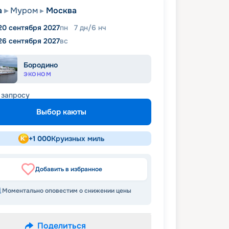
а
Муром
Москва
20 сентября 2027
пн
7
дн
/
6
нч
26 сентября 2027
вс
Бородино
ЭКОНОМ
 запросу
Выбор каюты
+
1 000
Круизных миль
Добавить в избранное
Моментально оповестим о снижении цены
Поделиться