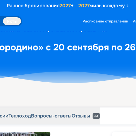
Раннее бронирование
2027
+
2027
миль каждому
рсии
Теплоход
Вопросы-ответы
Отзывы
33
Яхты
Расписание отправлений
А
«Бородино» с 20 сентября по 26 сентября 2027 года
ородино» с 20 сентября по 26
рсии
Теплоход
Вопросы-ответы
Отзывы
33