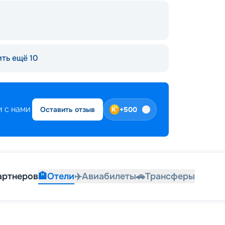
ть ещё 10
 с нами
Оставить отзыв
+
500
артнеров
🏨
Отели
✈️
Авиабилеты
🚗
Трансферы