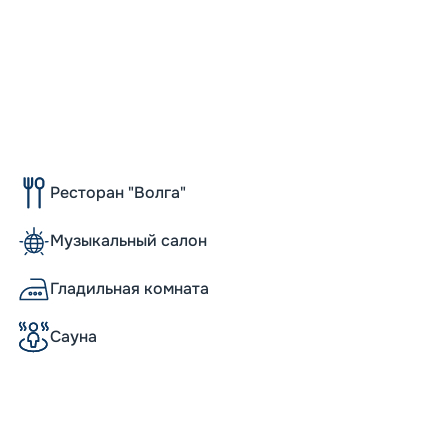
Ресторан "Волга"
Музыкальный салон
Допо
Гладильная комната
Как пол
Сауна
-
40
%
Скидки
места
-
10
%