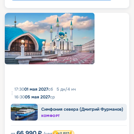
17:30
01 мая 2027
сб
5
дн
/
4
нч
16:30
05 мая 2027
ср
Симфония севера (Дмитрий Фурманов)
КОМФОРТ
66 990
₽
от
/чел
+2 027