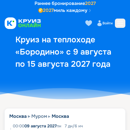
Раннее бронирование
2027
2027
миль каждому
Описание
Выбор кают
Маршрут и экск
Войти
Круиз на теплоходе
«Бородино» с 9 августа
по 15 августа 2027 года
Москва
Муром
Москва
00:00
09 августа 2027
пн
7
дн
/
6
нч