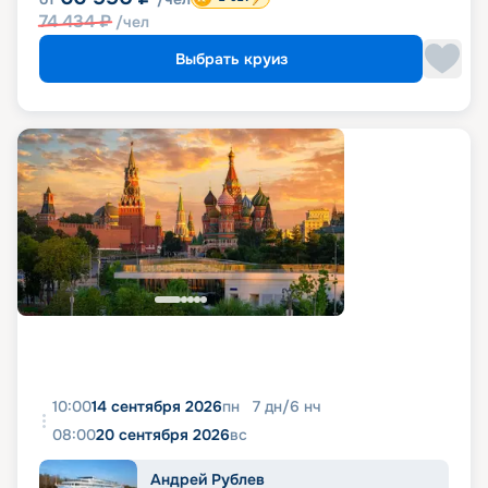
74 434
₽
/чел
Выбрать круиз
10:00
14 сентября 2026
пн
7
дн
/
6
нч
08:00
20 сентября 2026
вс
Андрей Рублев