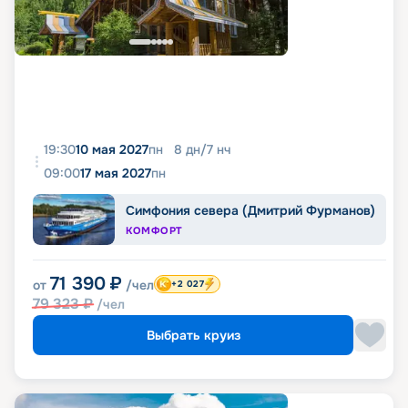
19:30
10 мая 2027
пн
8
дн
/
7
нч
09:00
17 мая 2027
пн
Симфония севера (Дмитрий Фурманов)
КОМФОРТ
71 390
₽
от
/чел
+2 027
79 323
₽
/чел
Выбрать круиз