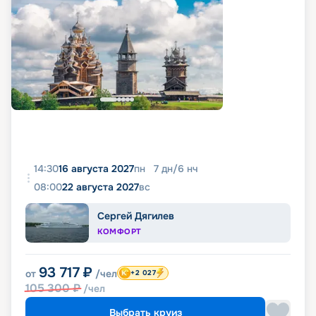
14:30
16 августа 2027
пн
7
дн
/
6
нч
08:00
22 августа 2027
вс
Сергей Дягилев
КОМФОРТ
93 717
₽
от
/чел
+2 027
105 300
₽
/чел
Выбрать круиз