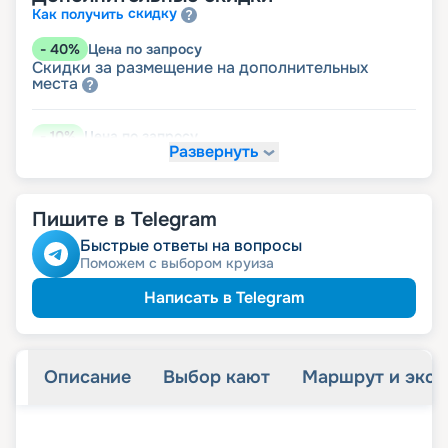
скидку
Как получить
-
40
%
Цена по запросу
Скидки за размещение на дополнительных
места
-
10
%
Цена по запросу
Развернуть
работникам
Скидка медицинским
Скидка на юбилей свадьбы, кратный 5-ти
годам
преподавателям
Скидка
Пишите в Telegram
Быстрые ответы на вопросы
Поможем с выбором круиза
Написать в Telegram
Описание
Выбор кают
Маршрут и экск
+
17
фотографий