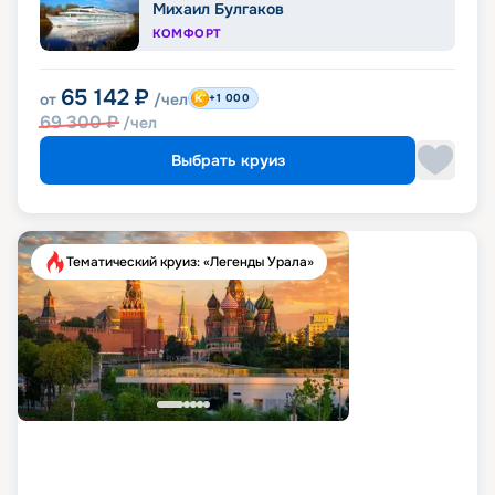
Михаил Булгаков
КОМФОРТ
65 142
₽
от
/чел
+1 000
69 300
₽
/чел
Выбрать круиз
Тематический круиз: «Легенды Урала»