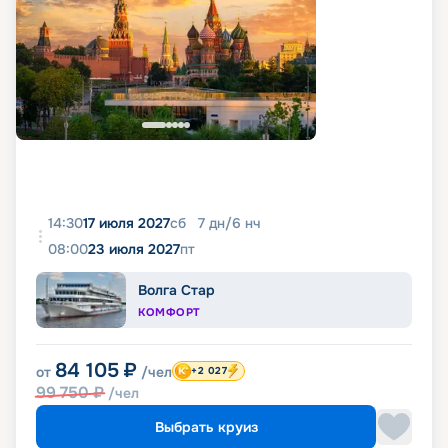
14:30
17 июля 2027
сб
7
дн
/
6
нч
08:00
23 июля 2027
пт
Волга Стар
КОМФОРТ
84 105
₽
от
/чел
+2 027
99 750
₽
/чел
Выбрать круиз