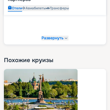
🏨
✈️
🚗
Отели
Авиабилеты
Трансферы
Развернуть
Похожие круизы