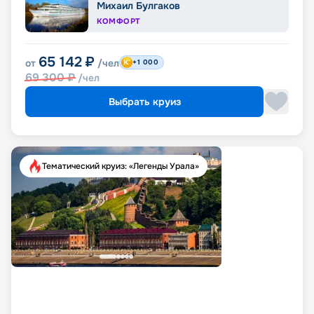
Михаил Булгаков
КОМФОРТ
65 142
₽
от
/чел
+1 000
69 300
₽
/чел
Выбрать круиз
Тематический круиз: «Легенды Урала»