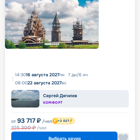
14:30
16 августа 2027
пн
7
дн
/
6
нч
08:00
22 августа 2027
вс
Сергей Дягилев
КОМФОРТ
93 717
₽
от
/чел
+2 027
105 300
₽
/чел
Выбрать круиз