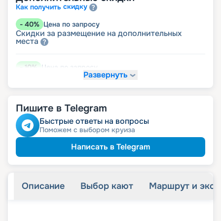
скидку
Как получить
-
40
%
Цена по запросу
Скидки за размещение на дополнительных
места
-
10
%
Цена по запросу
Развернуть
работникам
Скидка медицинским
Скидка на юбилей свадьбы, кратный 5-ти
годам
преподавателям
Скидка
Пишите в Telegram
Быстрые ответы на вопросы
Поможем с выбором круиза
Написать в Telegram
Описание
Выбор кают
Маршрут и экск
+
20
фотографий