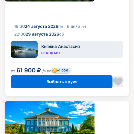
19:30
24 августа 2026
пн
6
дн
/
5
нч
22:00
29 августа 2026
сб
Княжна Анастасия
СТАНДАРТ
61 900
₽
от
/чел
+1 000
Выбрать круиз