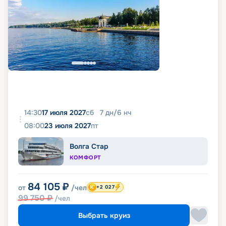
14:30
17 июля 2027
сб
7
дн
/
6
нч
08:00
23 июля 2027
пт
Волга Стар
КОМФОРТ
84 105
₽
от
/чел
+2 027
99 750
₽
/чел
Выбрать круиз