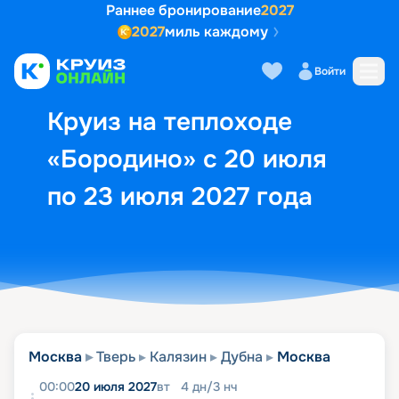
Раннее бронирование
2027
2027
миль каждому
Описание
Выбор кают
Маршрут и экск
Войти
Круиз на теплоходе
«Бородино» с 20 июля
по 23 июля 2027 года
Москва
Тверь
Калязин
Дубна
Москва
00:00
20 июля 2027
вт
4
дн
/
3
нч