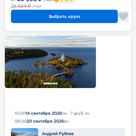
74 434
₽
/чел
Выбрать круиз
10:00
14 сентября 2026
пн
7
дн
/
6
нч
08:00
20 сентября 2026
вс
Андрей Рублев