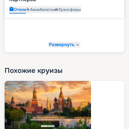
🏨
✈️
🚗
Отели
Авиабилеты
Трансферы
Развернуть
Похожие круизы