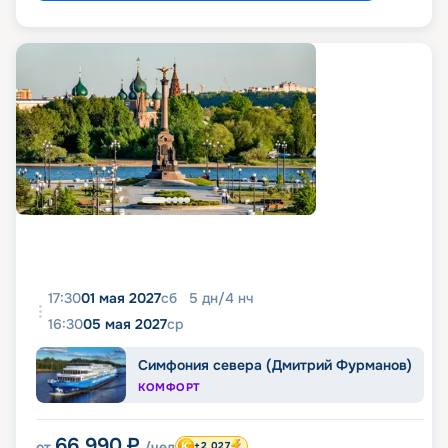
17:30
01 мая 2027
сб
5
дн
/
4
нч
16:30
05 мая 2027
ср
Симфония севера (Дмитрий Фурманов)
КОМФОРТ
66 990
₽
от
/чел
+2 027