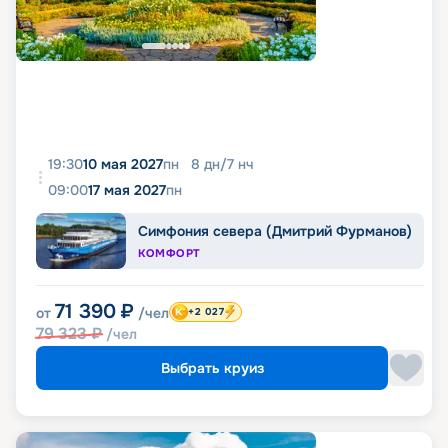
19:30
10 мая 2027
пн
8
дн
/
7
нч
09:00
17 мая 2027
пн
Симфония севера (Дмитрий Фурманов)
КОМФОРТ
71 390
₽
от
/чел
+2 027
79 323
₽
/чел
Выбрать круиз