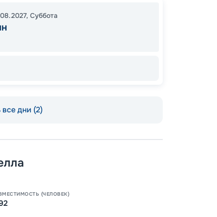
.08.2027
,
Суббота
ин
все дни (2)
Допо
Как пол
-
30
%
елла
Непол
ВМЕСТИМОСТЬ (ЧЕЛОВЕК)
92