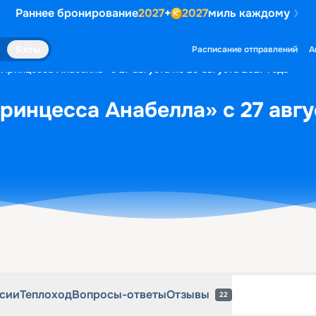
Раннее бронирование
2027
+
2027
миль каждому
рсии
Теплоход
Вопросы-ответы
Отзывы
22
Яхты
Расписание отправлений
А
«Принцесса Анабелла» с 27 августа по 29 августа 2027 года
ринцесса Анабелла» с 27 авгус
рсии
Теплоход
Вопросы-ответы
Отзывы
22