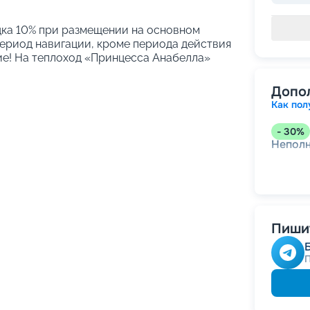
идка 10% при размещении на основном
период навигации, кроме периода действия
ие! На теплоход «Принцесса Анабелла»
Допо
Как пол
-
30
%
Непол
Пишит