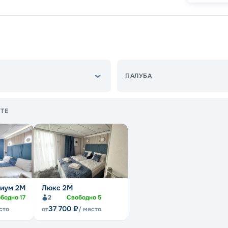
ПАЛУБА
ТЕ
иум 2M
Люкс 2M
ободно
17
2
Свободно
5
37 700
₽
сто
от
/ место