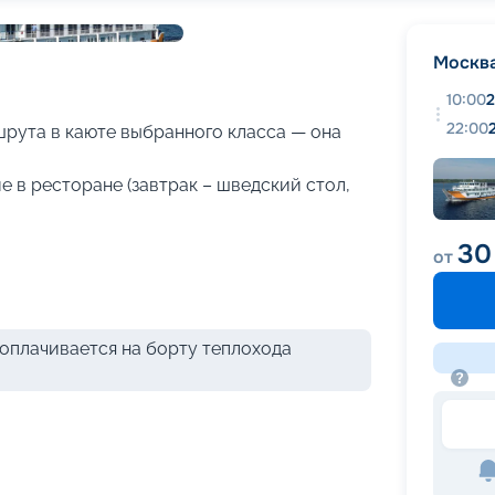
+
23
фотографий
Москв
10:00
2
22:00
рута в каюте выбранного класса — она
 в ресторане (завтрак – шведский стол,
30
от
оплачивается на борту теплохода