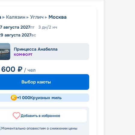
а
Калязин
Углич
Москва
7 августа 2027
пт
3
дн
/
2
нч
29 августа 2027
вс
Принцесса Анабелла
КОМФОРТ
 600
₽
/ чел
Выбор каюты
+
1 000
Круизных миль
Добавить в избранное
Моментально оповестим о снижении цены