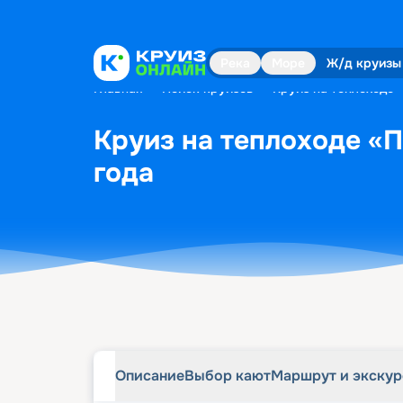
Описание
Выбор кают
Маршрут и экску
Река
Море
Ж/д круизы
Главная
•
Поиск круизов
•
Круиз на теплоходе 
Круиз на теплоходе «П
года
Описание
Выбор кают
Маршрут и экску