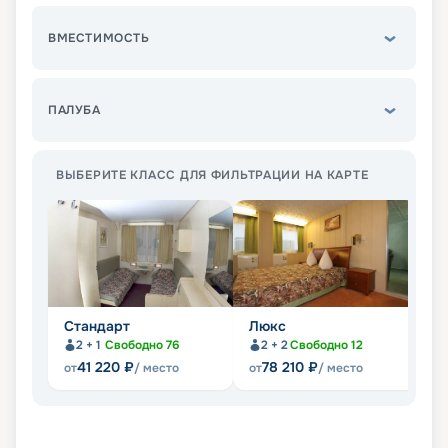
ВМЕСТИМОСТЬ
ПАЛУБА
ВЫБЕРИТЕ КЛАСС ДЛЯ ФИЛЬТРАЦИИ НА КАРТЕ
Стандарт
Люкс
С
2 + 1
Свободно
76
2 + 2
Свободно
12
Не
41 220
₽
78 210
₽
от
/ место
от
/ место