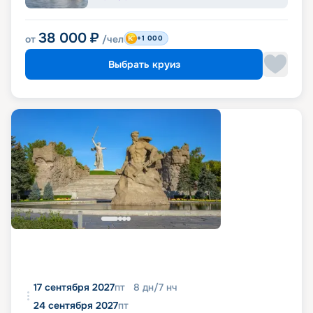
38 000
₽
от
/чел
+1 000
Выбрать круиз
17 сентября 2027
пт
8
дн
/
7
нч
24 сентября 2027
пт