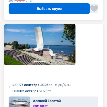
66 700
₽
/чел
Выбрать круиз
17:00
27 сентября 2026
вс
6
дн
/
5
нч
10:00
02 октября 2026
пт
Алексей Толстой
КОМФОРТ