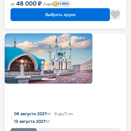
48 000
₽
от
/чел
+1 000
Выбрать круиз
06 августа 2027
пт
8
дн
/
7
нч
13 августа 2027
пт