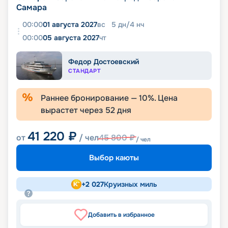
Самара
00:00
01 августа 2027
вс
5
дн
/
4
нч
00:00
05 августа 2027
чт
Федор Достоевский
СТАНДАРТ
Раннее бронирование —
10
%. Цена
вырастет через
52
дня
41 220
₽
от
/ чел
45 800
₽
/ чел
Выбор каюты
+
2 027
Круизных миль
Добавить в избранное