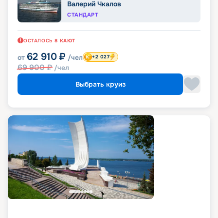
Валерий Чкалов
СТАНДАРТ
ОСТАЛОСЬ
8
КАЮТ
62 910
₽
от
/чел
+2 027
69 900
₽
/чел
Выбрать круиз