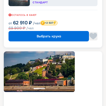
СТАНДАРТ
ОСТАЛОСЬ
8
КАЮТ
62 910
₽
от
/чел
+2 027
69 900
₽
/чел
Выбрать круиз