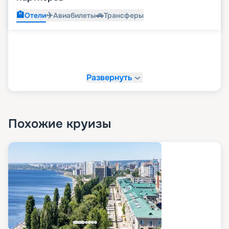
🏨
✈️
🚗
Отели
Авиабилеты
Трансферы
Развернуть
Похожие круизы