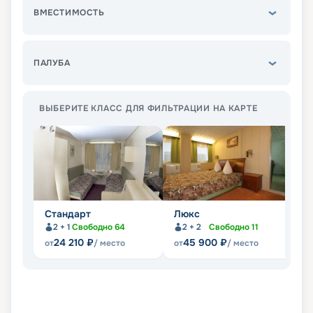
ВМЕСТИМОСТЬ
ПАЛУБА
ВЫБЕРИТЕ КЛАСС ДЛЯ ФИЛЬТРАЦИИ НА КАРТЕ
Стандарт
Люкс
С
2 + 1
Свободно
64
2 + 2
Свободно
11
Не
24 210
₽
45 900
₽
от
/ место
от
/ место