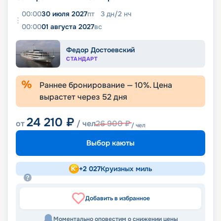
00:00
30 июля 2027
пт
3
дн
/
2
нч
00:00
01 августа 2027
вс
Федор Достоевский
СТАНДАРТ
Раннее бронирование —
10
%. Цена
вырастет через
52
дня
24 210
₽
от
/ чел
26 900
₽
/ чел
Выбор каюты
+
2 027
Круизных миль
Добавить в избранное
Моментально оповестим о снижении цены