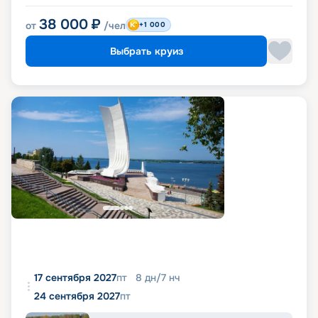
38 000
₽
от
/чел
+1 000
Выбрать круиз
17 сентября 2027
пт
8
дн
/
7
нч
24 сентября 2027
пт