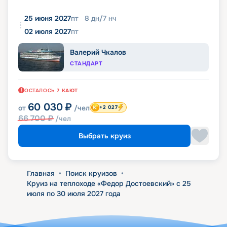
25 июня 2027
пт
8
дн
/
7
нч
02 июля 2027
пт
Валерий Чкалов
СТАНДАРТ
ОСТАЛОСЬ
7
КАЮТ
60 030
₽
от
/чел
+2 027
66 700
₽
/чел
Выбрать круиз
Главная
•
Поиск круизов
•
Круиз на теплоходе «Федор Достоевский» с 25
июля по 30 июля 2027 года