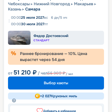
Чебоксары
Нижний Новгород
Макарьев
Казань
Самара
00:00
25 июля 2027
вс
6
дн
/
5
нч
00:00
30 июля 2027
пт
Федор Достоевский
СТАНДАРТ
Раннее бронирование —
10
%. Цена
вырастет через
54
дня
51 210
₽
от
/ чел
56 900
₽
/ чел
Выбор каюты
+
2 027
Круизных миль
Добавить в избранное