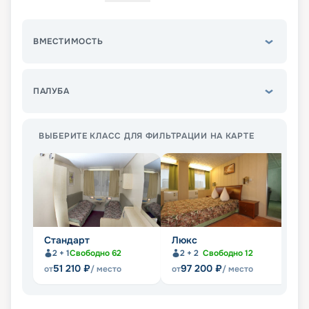
ВМЕСТИМОСТЬ
ПАЛУБА
ВЫБЕРИТЕ КЛАСС ДЛЯ ФИЛЬТРАЦИИ НА КАРТЕ
Стандарт
Люкс
С
2 + 1
Свободно
62
2 + 2
Свободно
12
Не
51 210
₽
97 200
₽
от
/ место
от
/ место