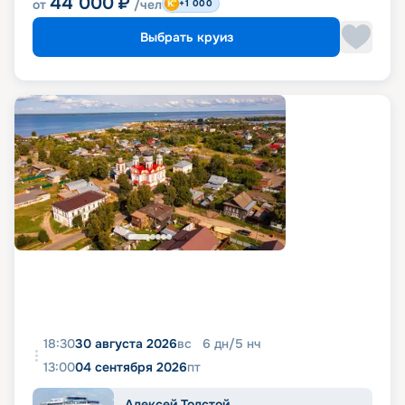
44 000
₽
от
/чел
+1 000
Выбрать круиз
18:30
30 августа 2026
вс
6
дн
/
5
нч
13:00
04 сентября 2026
пт
Алексей Толстой