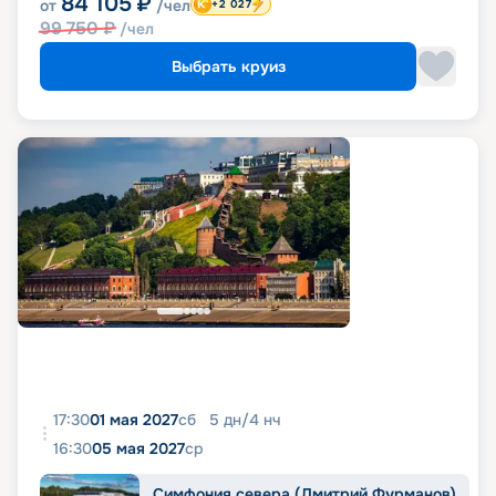
84 105
₽
от
/чел
+2 027
99 750
₽
/чел
Выбрать круиз
17:30
01 мая 2027
сб
5
дн
/
4
нч
16:30
05 мая 2027
ср
Симфония севера (Дмитрий Фурманов)