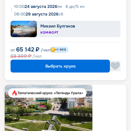
10:00
24 августа 2026
пн
6
дн
/
5
нч
08:00
29 августа 2026
сб
Михаил Булгаков
КОМФОРТ
65 142
₽
от
/чел
+1 000
69 300
₽
/чел
Выбрать круиз
Тематический круиз: «Легенды Урала»