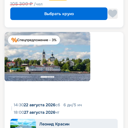
105 300
₽
/чел
Выбрать круиз
Спецпредложение - 3%
14:30
22 августа 2026
сб
6
дн
/
5
нч
18:00
27 августа 2026
чт
Леонид Красин