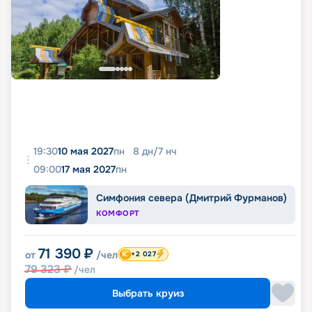
19:30
10 мая 2027
пн
8
дн
/
7
нч
09:00
17 мая 2027
пн
Симфония севера (Дмитрий Фурманов)
КОМФОРТ
71 390
₽
от
/чел
+2 027
79 323
₽
/чел
Выбрать круиз