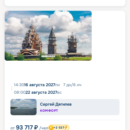
14:30
16 августа 2027
пн
7
дн
/
6
нч
08:00
22 августа 2027
вс
Сергей Дягилев
КОМФОРТ
93 717
₽
от
/чел
+2 027