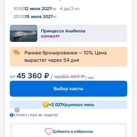
10:00
12 июля 2027
пн
4
дн
/
3
нч
20:00
15 июля 2027
чт
Принцесса Анабелла
КОМФОРТ
Раннее бронирование —
10
%. Цена
вырастет через
54
дня
45 360
₽
от
/ чел
50 400
₽
/ чел
Выбор каюты
+
2 027
Круизных миль
КУПЛЕН
1
РАЗ
ЗА НЕДЕЛЮ
Добавить в избранное