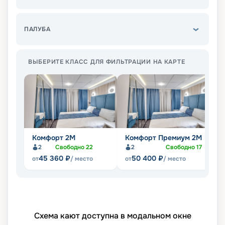
ПАЛУБА
ВЫБЕРИТЕ КЛАСС ДЛЯ ФИЛЬТРАЦИИ НА КАРТЕ
Комфорт 2M
Комфорт Премиум 2M
Л
2
Свободно
22
2
Свободно
17
45 360
₽
50 400
₽
от
/ место
от
/ место
от
Схема кают доступна в модальном окне