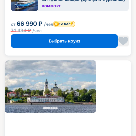
КОМФОРТ
66 990
₽
от
/чел
+2 027
74 434
₽
/чел
Выбрать круиз