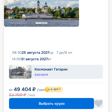
08:30
25 августа 2027
ср
7
дн
/
6
нч
14:00
31 августа 2027
вт
Космонавт Гагарин
ЭКОНОМ
49 404
₽
от
/чел
+2 027
53 700
₽
/чел
Выбрать круиз