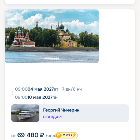
09:00
04 мая 2027
вт
7
дн
/
6
нч
09:00
10 мая 2027
пн
Георгий Чичерин
СТАНДАРТ
69 480
₽
от
/чел
+2 027