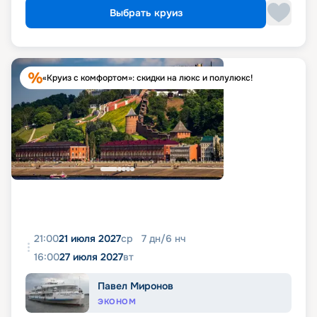
Выбрать круиз
«Круиз с комфортом»: скидки на люкс и полулюкс!
21:00
21 июля 2027
ср
7
дн
/
6
нч
16:00
27 июля 2027
вт
Павел Миронов
ЭКОНОМ