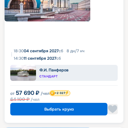
18:30
04 сентября 2027
сб
8
дн
/
7
нч
14:30
11 сентября 2027
сб
Ф.И. Панферов
СТАНДАРТ
57 690
₽
от
/чел
+2 027
64 100
₽
/чел
Выбрать круиз