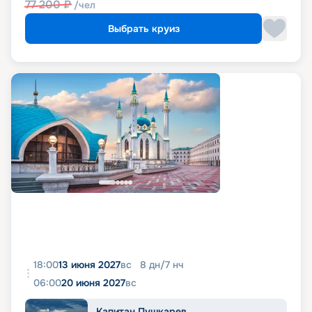
77 200
₽
/чел
Выбрать круиз
18:00
13 июня 2027
вс
8
дн
/
7
нч
06:00
20 июня 2027
вс
Капитан Пушкарев