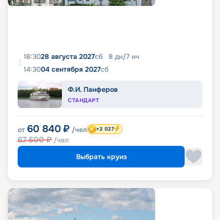
18:30
28 августа 2027
сб
8
дн
/
7
нч
14:30
04 сентября 2027
сб
Ф.И. Панферов
СТАНДАРТ
60 840
₽
от
/чел
+2 027
67 600
₽
/чел
Выбрать круиз