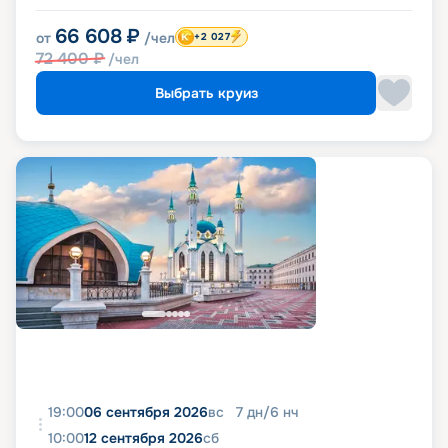
66 608
₽
от
/чел
+2 027
72 400
₽
/чел
Выбрать круиз
19:00
06 сентября 2026
вс
7
дн
/
6
нч
10:00
12 сентября 2026
сб