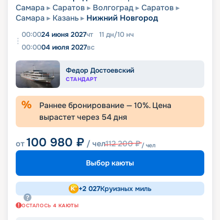
Самара
Саратов
Волгоград
Саратов
Самара
Казань
Нижний Новгород
00:00
24 июня 2027
чт
11
дн
/
10
нч
00:00
04 июля 2027
вс
Федор Достоевский
СТАНДАРТ
Раннее бронирование —
10
%. Цена
вырастет через
54
дня
100 980
₽
от
/ чел
112 200
₽
/ чел
Выбор каюты
+
2 027
Круизных миль
ОСТАЛОСЬ
4
КАЮТЫ