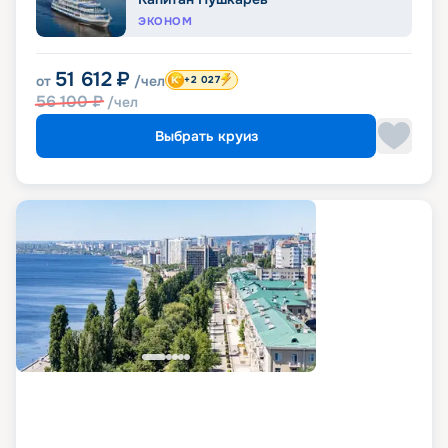
ЭКОНОМ
51 612
₽
от
/чел
+2 027
56 100
₽
/чел
Выбрать круиз