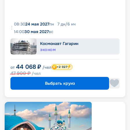
08:30
24 мая 2027
пн
7
дн
/
6
нч
14:00
30 мая 2027
вс
Космонавт Гагарин
ЭКОНОМ
44 068
₽
от
/чел
+2 027
47 900
₽
/чел
Выбрать круиз