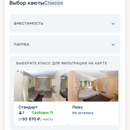
Выбор каюты
Список
ВМЕСТИМОСТЬ
ПАЛУБА
ВЫБЕРИТЕ КЛАСС ДЛЯ ФИЛЬТРАЦИИ НА КАРТЕ
Стандарт
Люкс
С
3
Свободно
15
Не осталось
Не
93 870
₽
от
/ место