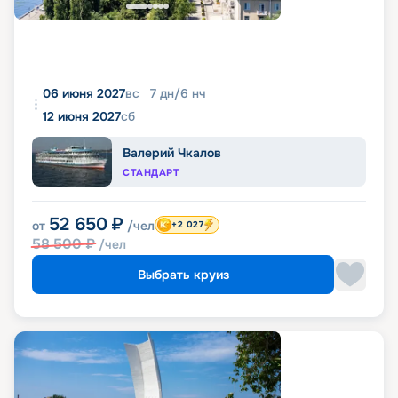
06 июня 2027
вс
7
дн
/
6
нч
12 июня 2027
сб
Валерий Чкалов
СТАНДАРТ
52 650
₽
от
/чел
+2 027
58 500
₽
/чел
Выбрать круиз