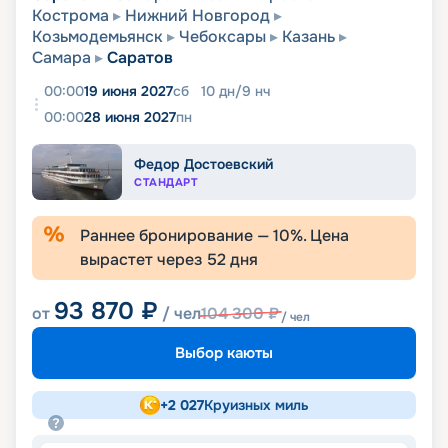
Кострома
Нижний Новгород
Козьмодемьянск
Чебоксары
Казань
Самара
Саратов
00:00
19 июня 2027
сб
10
дн
/
9
нч
00:00
28 июня 2027
пн
Федор Достоевский
СТАНДАРТ
Раннее бронирование —
10
%. Цена
вырастет через
52
дня
93 870
₽
от
/ чел
104 300
₽
/ чел
Выбор каюты
+
2 027
Круизных миль