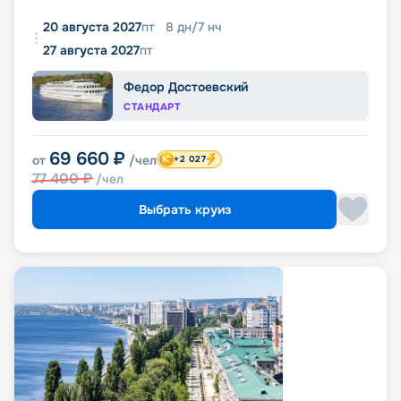
20 августа 2027
пт
8
дн
/
7
нч
27 августа 2027
пт
Федор Достоевский
СТАНДАРТ
69 660
₽
от
/чел
+2 027
77 400
₽
/чел
Выбрать круиз