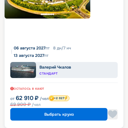
06 августа 2027
пт
8
дн
/
7
нч
13 августа 2027
пт
Валерий Чкалов
СТАНДАРТ
ОСТАЛОСЬ
8
КАЮТ
62 910
₽
от
/чел
+2 027
69 900
₽
/чел
Выбрать круиз