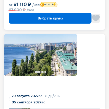
61 110
₽
от
/чел
+2 027
67 900
₽
/чел
Выбрать круиз
29 августа 2027
вс
8
дн
/
7
нч
05 сентября 2027
вс