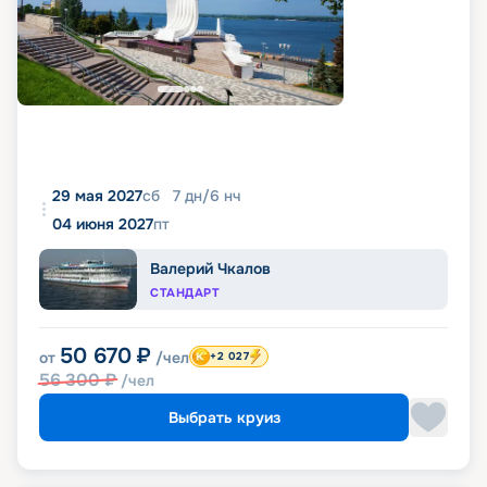
29 мая 2027
сб
7
дн
/
6
нч
04 июня 2027
пт
Валерий Чкалов
СТАНДАРТ
50 670
₽
от
/чел
+2 027
56 300
₽
/чел
Выбрать круиз