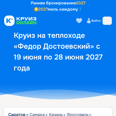
Раннее бронирование
2027
2027
миль каждому
Описание
Выбор кают
Маршрут и экск
Войти
Круиз на теплоходе
«Федор Достоевский» с
19 июня по 28 июня 2027
года
Саратов
Самара
Казань
Ярославль