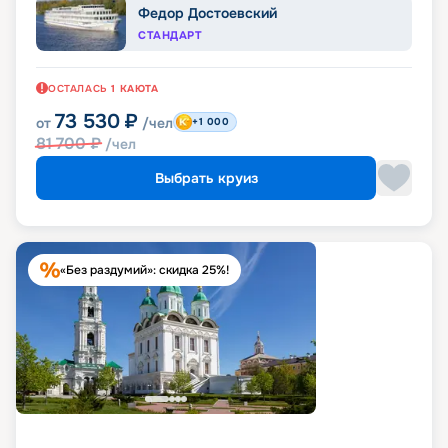
Федор Достоевский
СТАНДАРТ
ОСТАЛАСЬ
1
КАЮТА
73 530
₽
от
/чел
+1 000
81 700
₽
/чел
Выбрать круиз
«Без раздумий»: скидка 25%!