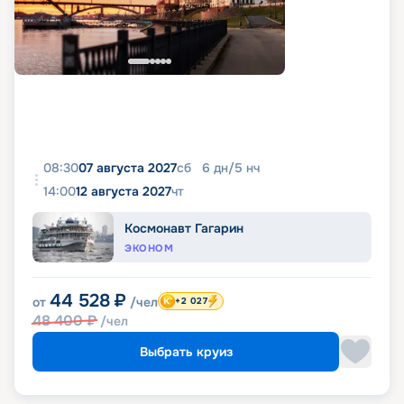
08:30
07 августа 2027
сб
6
дн
/
5
нч
14:00
12 августа 2027
чт
Космонавт Гагарин
ЭКОНОМ
44 528
₽
от
/чел
+2 027
48 400
₽
/чел
Выбрать круиз