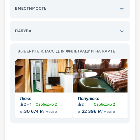
ВМЕСТИМОСТЬ
ПАЛУБА
ВЫБЕРИТЕ КЛАСС ДЛЯ ФИЛЬТРАЦИИ НА КАРТЕ
Люкс
Полулюкс
С
2 + 1
Свободно
2
2
Свободно
2
30 674
₽
22 396
₽
от
/ место
от
/ место
от