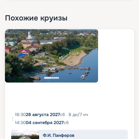
Похожие круизы
18:30
28 августа 2027
сб
8
дн
/
7
нч
14:30
04 сентября 2027
сб
Ф.И. Панферов