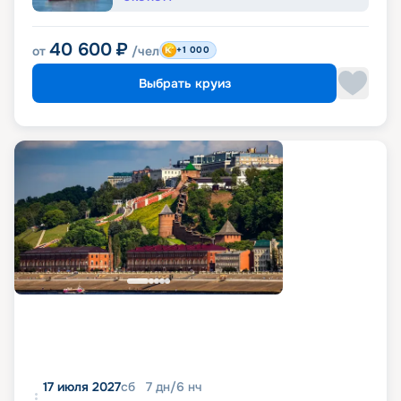
40 600
₽
от
/чел
+1 000
Выбрать круиз
17 июля 2027
сб
7
дн
/
6
нч