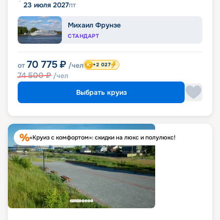
23 июля 2027
пт
Михаил Фрунзе
СТАНДАРТ
70 775
₽
от
/чел
+2 027
74 500
₽
/чел
Выбрать круиз
«Круиз с комфортом»: скидки на люкс и полулюкс!