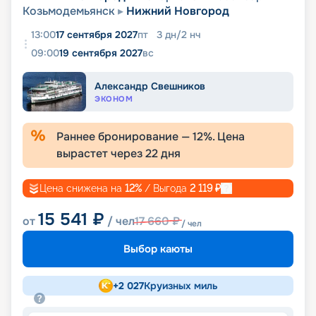
Козьмодемьянск
Нижний Новгород
13:00
17 сентября 2027
пт
3
дн
/
2
нч
09:00
19 сентября 2027
вс
Александр Свешников
ЭКОНОМ
Раннее бронирование —
12
%. Цена
вырастет через
22
дня
Цена снижена на
12
%
/ Выгода
2 119
₽
15 541
₽
от
/ чел
17 660
₽
/ чел
Выбор каюты
+
2 027
Круизных миль