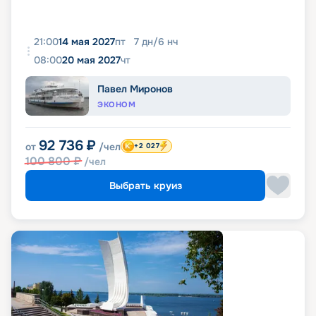
21:00
14 мая 2027
пт
7
дн
/
6
нч
08:00
20 мая 2027
чт
Павел Миронов
ЭКОНОМ
92 736
₽
от
/чел
+2 027
100 800
₽
/чел
Выбрать круиз