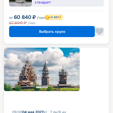
СТАНДАРТ
60 840
₽
от
/чел
+2 027
67 600
₽
/чел
Выбрать круиз
09:00
04 мая 2027
вт
7
дн
/
6
нч