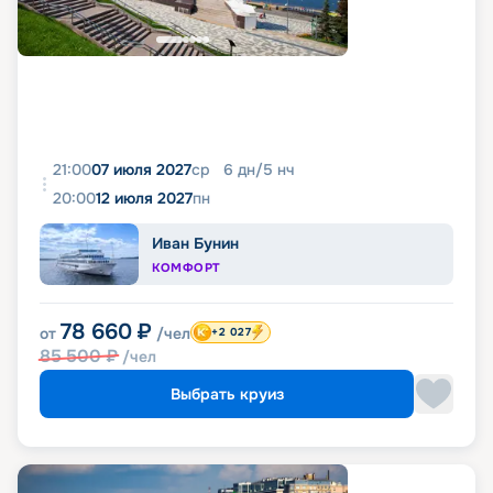
21:00
07 июля 2027
ср
6
дн
/
5
нч
20:00
12 июля 2027
пн
Иван Бунин
КОМФОРТ
78 660
₽
от
/чел
+2 027
85 500
₽
/чел
Выбрать круиз