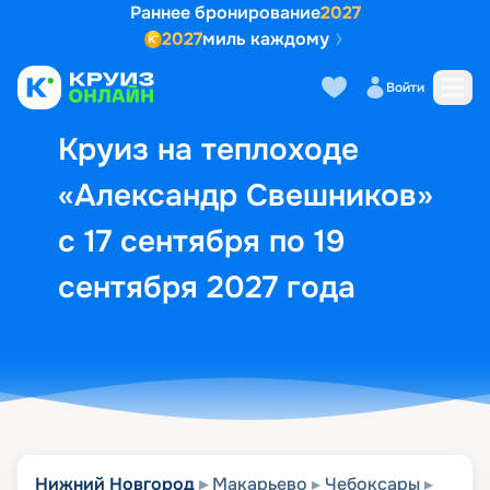
Раннее бронирование
2027
2027
миль каждому
Описание
Выбор кают
Маршрут и экск
Войти
Круиз на теплоходе
«Александр Свешников»
с 17 сентября по 19
сентября 2027 года
Нижний Новгород
Макарьево
Чебоксары