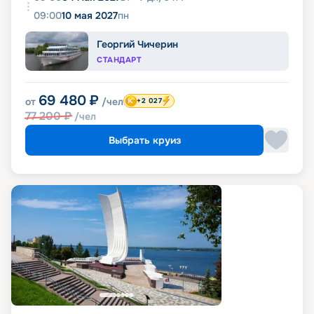
09:00
10 мая 2027
пн
Георгий Чичерин
СТАНДАРТ
69 480
₽
от
/чел
+2 027
77 200
₽
/чел
Выбрать круиз