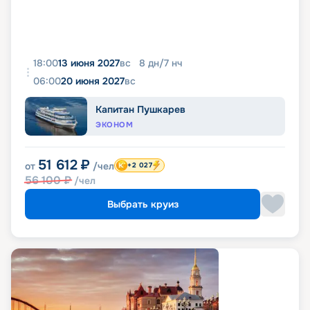
18:00
13 июня 2027
вс
8
дн
/
7
нч
06:00
20 июня 2027
вс
Капитан Пушкарев
ЭКОНОМ
51 612
₽
от
/чел
+2 027
56 100
₽
/чел
Выбрать круиз