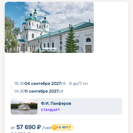
18:30
04 сентября 2027
сб
8
дн
/
7
нч
14:30
11 сентября 2027
сб
Ф.И. Панферов
СТАНДАРТ
57 690
₽
от
/чел
+2 027