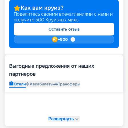
Как вам круиз?
Поделитесь своими впечатлениями с нами и
получите
500
Круизных миль
Оставить отзыв
+
500
Выгодные предложения от наших
партнеров
🏨
✈️
🚗
Отели
Авиабилеты
Трансферы
Развернуть