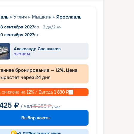
авль
Углич
Мышкин
Ярославль
8 сентября 2027
ср
3
дн
/
2
нч
10 сентября 2027
пт
Александр Свешников
ЭКОНОМ
Раннее бронирование —
12
%. Цена
вырастет через
24
дня
 снижена на
12
%
/ Выгода
1 830
₽
 425
₽
/ чел
15 255
₽
/ чел
Выбор каюты
+
2 027
Круизных миль