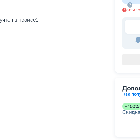
ОСТАЛ
учтен в прайсе).
Допо
Как пол
-
100
%
Скидк
-
5
%
о
Скидк