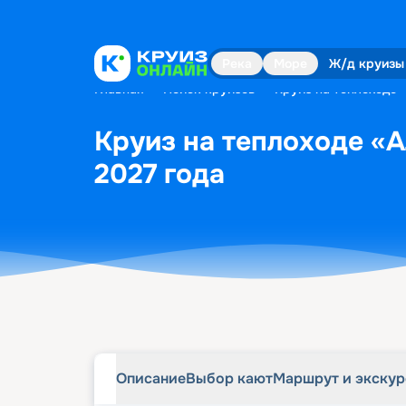
Описание
Выбор кают
Маршрут и экску
Река
Море
Ж/д круизы
Главная
•
Поиск круизов
•
Круиз на теплоходе 
Круиз на теплоходе «А
2027 года
Описание
Выбор кают
Маршрут и экску