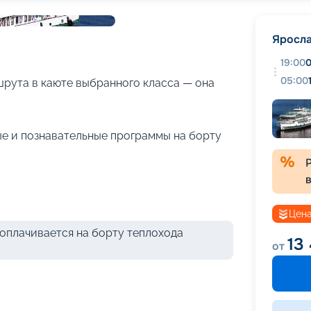
+
27
фотографий
Яросл
19:00
0
05:00
рута в каюте выбранного класса — она
е и познавательные программы на борту
Цена
оплачивается на борту теплохода
13
от