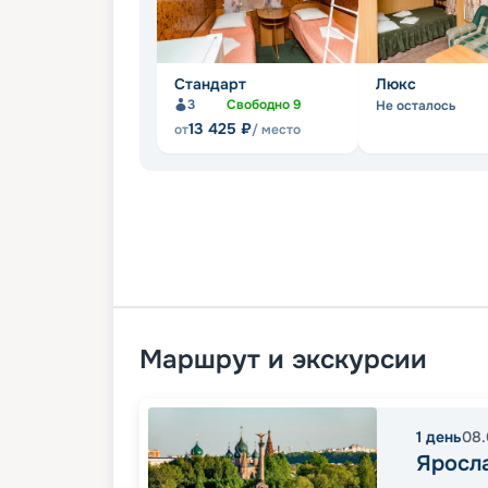
Стандарт
Люкс
3
Свободно
9
Не осталось
13 425
₽
от
/ место
Маршрут и экскурсии
1
день
08.
Яросл