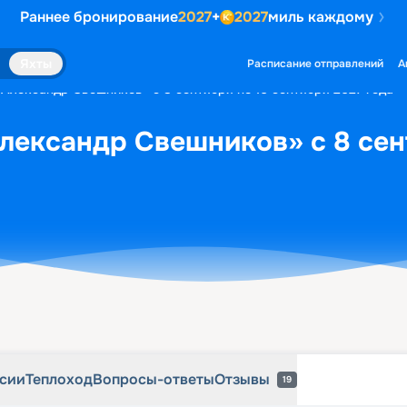
Раннее бронирование
2027
+
2027
миль каждому
рсии
Теплоход
Вопросы-ответы
Отзывы
19
Яхты
Расписание отправлений
А
«Александр Свешников» с 8 сентября по 10 сентября 2027 года
лександр Свешников» с 8 сен
рсии
Теплоход
Вопросы-ответы
Отзывы
19