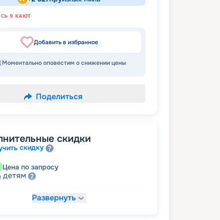
ОСЬ
9
КАЮТ
Добавить в избранное
Моментально оповестим о снижении цены
Поделиться
лнительные скидки
скидку
учить
Цена по запросу
детям
а
Развернуть
14 492
₽
/ турист
т
пенсионерам
а