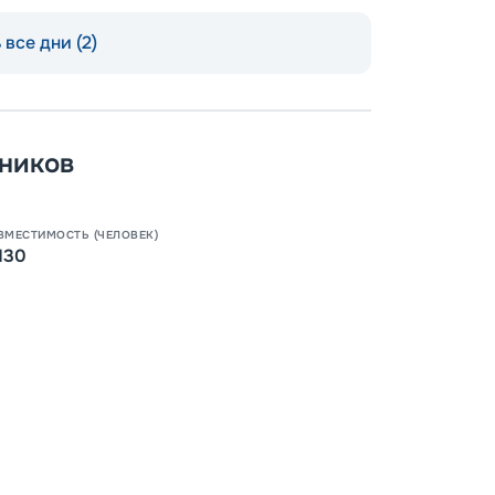
все дни (2)
Допо
Как пол
ников
-
100
%
Скидк
ВМЕСТИМОСТЬ (ЧЕЛОВЕК)
130
-
5
%
о
Скидк
Пишит