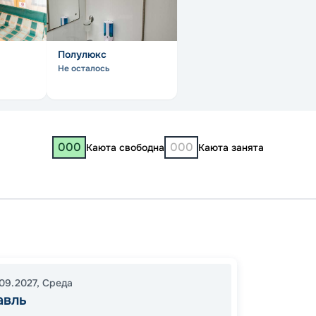
Полулюкс
Не осталось
000
000
Каюта свободна
Каюта занята
Яросл
19:00
0
09.2027
,
Среда
05:00
авль