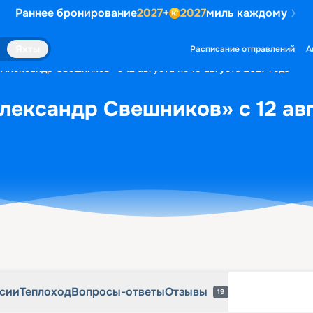
Раннее бронирование
2027
+
2027
миль каждому
рсии
Теплоход
Вопросы-ответы
Отзывы
19
Яхты
Расписание отправлений
А
«Александр Свешников» с 12 августа по 15 августа 2027 года
лександр Свешников» с 12 авг
рсии
Теплоход
Вопросы-ответы
Отзывы
19