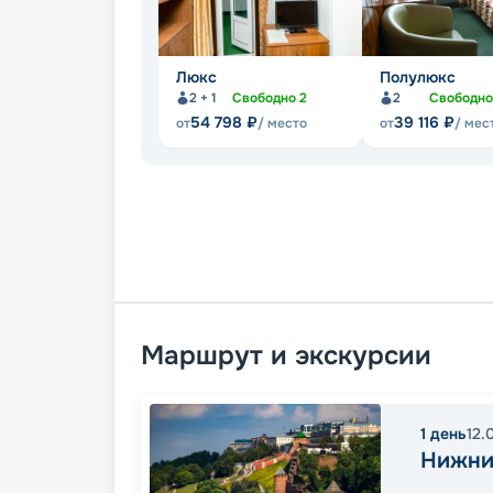
Люкс
Полулюкс
2 + 1
Свободно
2
2
Свободн
54 798
₽
39 116
₽
от
/ место
от
/ мес
Маршрут и экскурсии
1
день
12.
Нижни