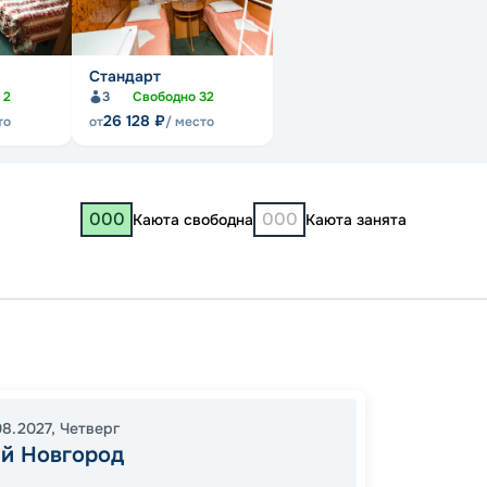
Стандарт
о
2
3
Свободно
32
26 128
₽
то
от
/ место
000
000
Каюта свободна
Каюта занята
Нижни
Костр
13:00
1
08.2027
,
Четверг
й Новгород
09:00