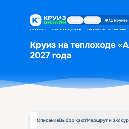
Описание
Выбор кают
Маршрут и экску
Река
Море
Ж/д круизы
Главная
•
Поиск круизов
•
Круиз на теплоходе 
Круиз на теплоходе «А
2027 года
Описание
Выбор кают
Маршрут и экску