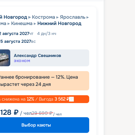
й Новгород
Кострома
Ярославль
ома
Кинешма
Нижний Новгород
2 августа 2027
чт
4
дн
/
3
нч
15 августа 2027
вс
Александр Свешников
ЭКОНОМ
Раннее бронирование —
12
%. Цена
вырастет через
24
дня
 снижена на
12
%
/ Выгода
3 562
₽
 128
₽
/ чел
29 690
₽
/ чел
Выбор каюты