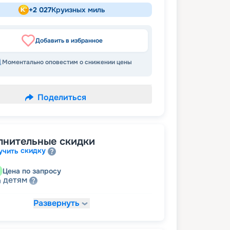
+
2 027
Круизных миль
Добавить в избранное
Моментально оповестим о снижении цены
Поделиться
лнительные скидки
скидку
учить
Цена по запросу
детям
а
Развернуть
28 206
₽
/ турист
т
пенсионерам
а