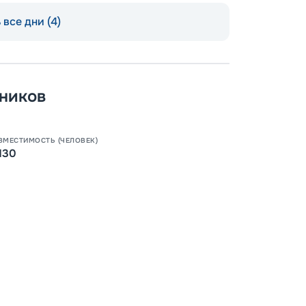
все дни (4)
Допо
Как пол
ников
-
100
%
Скидк
ВМЕСТИМОСТЬ (ЧЕЛОВЕК)
130
-
5
%
о
Скидк
Пишит