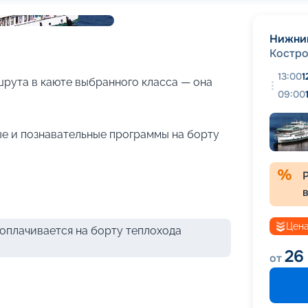
+
29
фотографий
Нижни
Костр
13:00
1
рута в каюте выбранного класса — она
09:00
е и познавательные программы на борту
Цена
оплачивается на борту теплохода
26
от