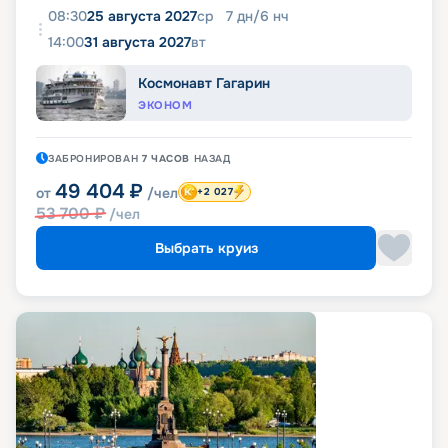
08:30
25 августа 2027
ср
7
дн
/
6
нч
14:00
31 августа 2027
вт
Космонавт Гагарин
ЭКОНОМ
ЗАБРОНИРОВАН
7 ЧАСОВ
НАЗАД
49 404
₽
от
/чел
+2 027
53 700
₽
/чел
Выбрать круиз