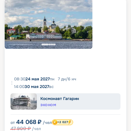
08:30
24 мая 2027
пн
7
дн
/
6
нч
14:00
30 мая 2027
вс
Космонавт Гагарин
ЭКОНОМ
44 068
₽
от
/чел
+2 027
47 900
₽
/чел