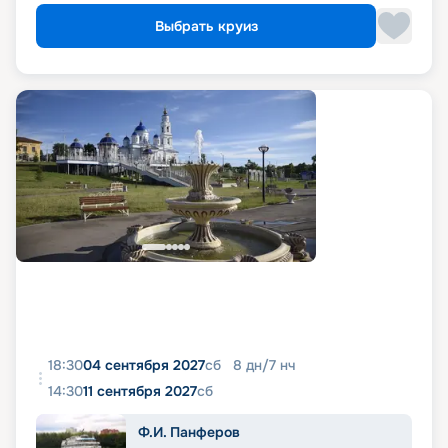
Выбрать круиз
18:30
04 сентября 2027
сб
8
дн
/
7
нч
14:30
11 сентября 2027
сб
Ф.И. Панферов