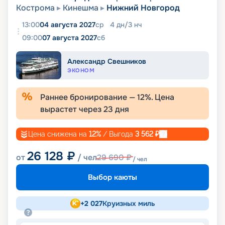
Кострома
Кинешма
Нижний Новгород
13:00
04 августа 2027
ср
4
дн
/
3
нч
09:00
07 августа 2027
сб
Александр Свешников
ЭКОНОМ
Раннее бронирование —
12
%. Цена
вырастет через
23
дня
Цена снижена на
12
%
/ Выгода
3 562
₽
26 128
₽
от
/ чел
29 690
₽
/ чел
Выбор каюты
+
2 027
Круизных миль