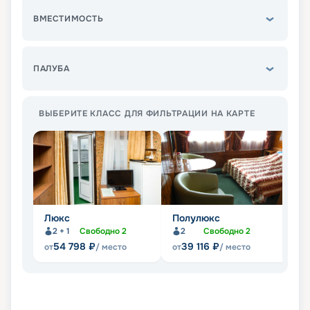
ВМЕСТИМОСТЬ
ПАЛУБА
ВЫБЕРИТЕ КЛАСС ДЛЯ ФИЛЬТРАЦИИ НА КАРТЕ
Люкс
Полулюкс
С
2 + 1
Свободно
2
2
Свободно
2
54 798
₽
39 116
₽
от
/ место
от
/ место
от