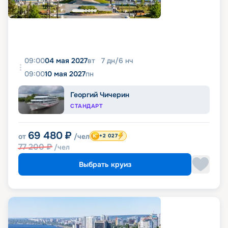
09:00
04 мая 2027
вт
7
дн
/
6
нч
09:00
10 мая 2027
пн
Георгий Чичерин
СТАНДАРТ
69 480
₽
от
/чел
+2 027
77 200
₽
/чел
Выбрать круиз