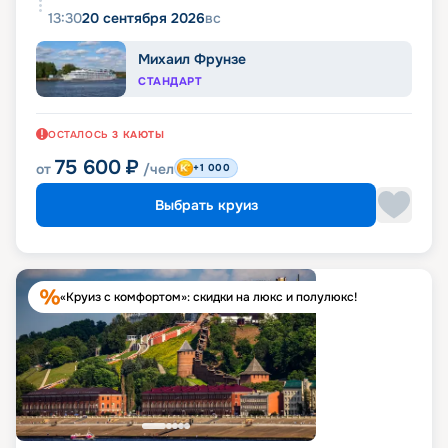
13:30
20 сентября 2026
вс
Михаил Фрунзе
СТАНДАРТ
ОСТАЛОСЬ
3
КАЮТЫ
75 600
₽
от
/чел
+1 000
Выбрать круиз
«Круиз с комфортом»: скидки на люкс и полулюкс!