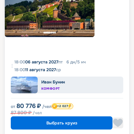
18:00
06 августа 2027
пт
6
дн
/
5
нч
18:00
11 августа 2027
ср
Иван Бунин
КОМФОРТ
80 776
₽
от
/чел
+2 027
87 800
₽
/чел
Выбрать круиз