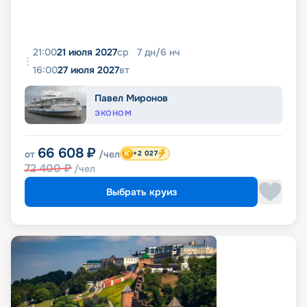
21:00
21 июля 2027
ср
7
дн
/
6
нч
16:00
27 июля 2027
вт
Павел Миронов
ЭКОНОМ
66 608
₽
от
/чел
+2 027
72 400
₽
/чел
Выбрать круиз