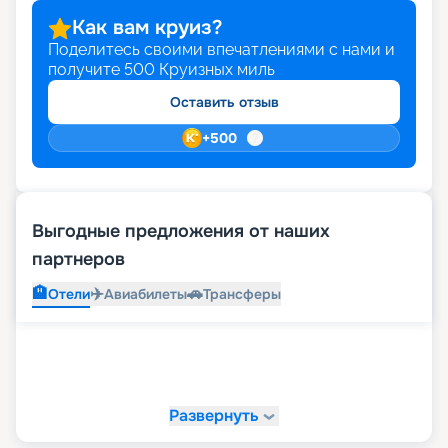
Как вам круиз?
Поделитесь своими впечатлениями с нами и
получите
500
Круизных миль
Оставить отзыв
+
500
Выгодные предложения от наших
партнеров
🏨
✈️
🚗
Отели
Авиабилеты
Трансферы
Развернуть