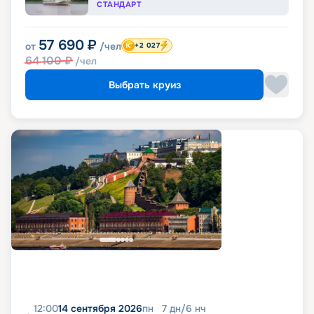
СТАНДАРТ
57 690
₽
от
/чел
+2 027
64 100
₽
/чел
Выбрать круиз
12:00
14 сентября 2026
пн
7
дн
/
6
нч