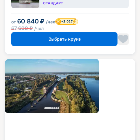
СТАНДАРТ
60 840
₽
от
/чел
+2 027
67 600
₽
/чел
Выбрать круиз