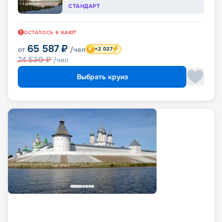
СТАНДАРТ
ОСТАЛОСЬ
6
КАЮТ
65 587
₽
от
/чел
+2 027
74 530
₽
/чел
Выбрать круиз