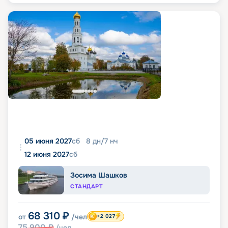
05 июня 2027
сб
8
дн
/
7
нч
12 июня 2027
сб
Зосима Шашков
СТАНДАРТ
68 310
₽
от
/чел
+2 027
75 900
₽
/чел