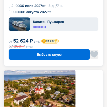
21:00
30 июля 2027
пт
8
дн
/
7
нч
09:00
06 августа 2027
пт
Капитан Пушкарев
ЭКОНОМ
52 624
₽
от
/чел
+2 027
57 200
₽
/чел
Выбрать круиз