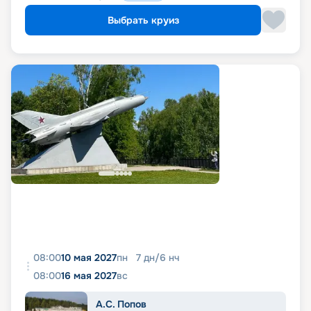
Выбрать круиз
08:00
10 мая 2027
пн
7
дн
/
6
нч
08:00
16 мая 2027
вс
А.С. Попов