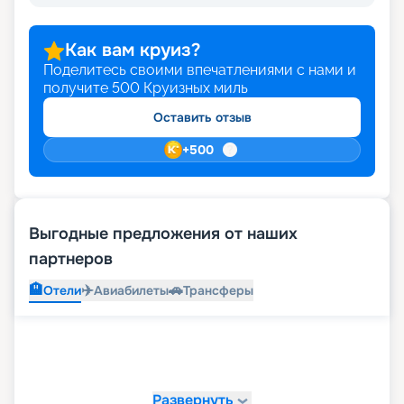
Как вам круиз?
Поделитесь своими впечатлениями с нами и
получите
500
Круизных миль
Оставить отзыв
+
500
Выгодные предложения от наших
партнеров
🏨
✈️
🚗
Отели
Авиабилеты
Трансферы
Развернуть