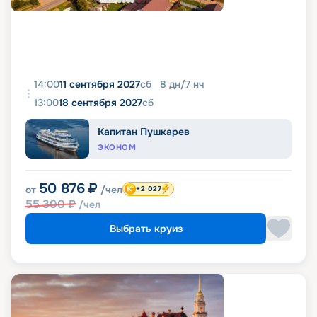
14:00
11 сентября 2027
сб
8
дн
/
7
нч
13:00
18 сентября 2027
сб
Капитан Пушкарев
ЭКОНОМ
50 876
₽
от
/чел
+2 027
55 300
₽
/чел
Выбрать круиз