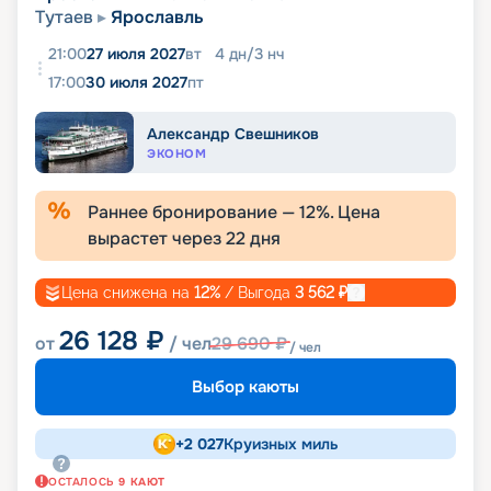
Тутаев
Ярославль
21:00
27 июля 2027
вт
4
дн
/
3
нч
17:00
30 июля 2027
пт
Александр Свешников
ЭКОНОМ
Раннее бронирование —
12
%. Цена
вырастет через
22
дня
Цена снижена на
12
%
/ Выгода
3 562
₽
26 128
₽
от
/ чел
29 690
₽
/ чел
Выбор каюты
+
2 027
Круизных миль
ОСТАЛОСЬ
9
КАЮТ