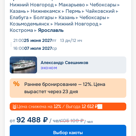
Нижний Новгород
Макарьево
Чебоксары
Казань
Нижнекамск
Пермь
Чайковский
Елабуга
Болгары
Казань
Чебоксары
Козьмодемьянск
Нижний Новгород
Кострома
Ярославль
21:00
25 июня 2027
пт
13
дн
/
12
нч
16:00
07 июля 2027
ср
Александр Свешников
ЭКОНОМ
Раннее бронирование —
12
%. Цена
вырастет через
23
дня
Цена снижена на
12
%
/ Выгода
12 612
₽
92 488
₽
от
/ чел
105 100
₽
/ чел
Выбор каюты