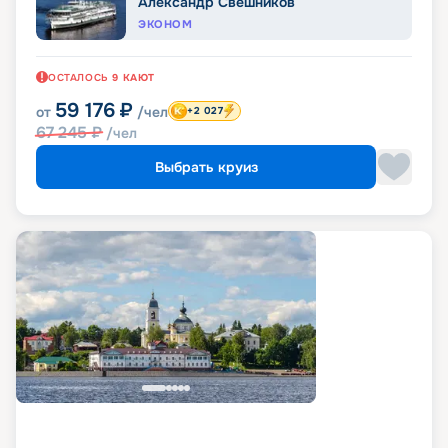
Александр Свешников
ЭКОНОМ
ОСТАЛОСЬ
9
КАЮТ
59 176
₽
от
/чел
+2 027
67 245
₽
/чел
Выбрать круиз