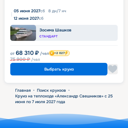
05 июня 2027
сб
8
дн
/
7
нч
12 июня 2027
сб
Зосима Шашков
СТАНДАРТ
68 310
₽
от
/чел
+2 027
75 900
₽
/чел
Выбрать круиз
Главная
•
Поиск круизов
•
Круиз на теплоходе «Александр Свешников» с 25
июня по 7 июля 2027 года