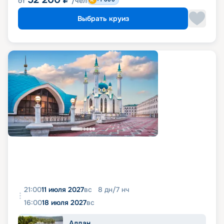
от
/чел
Выбрать круиз
21:00
11 июля 2027
вс
8
дн
/
7
нч
16:00
18 июля 2027
вс
Алдан