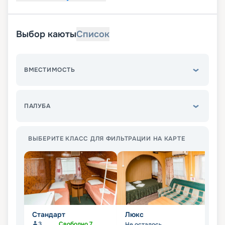
Выбор каюты
Список
ВМЕСТИМОСТЬ
ПАЛУБА
ВЫБЕРИТЕ КЛАСС ДЛЯ ФИЛЬТРАЦИИ НА КАРТЕ
Стандарт
Люкс
П
3
Свободно
7
Не осталось
Не