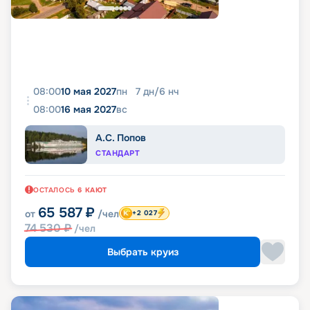
08:00
10 мая 2027
пн
7
дн
/
6
нч
08:00
16 мая 2027
вс
А.С. Попов
СТАНДАРТ
ОСТАЛОСЬ
6
КАЮТ
65 587
₽
от
/чел
+2 027
74 530
₽
/чел
Выбрать круиз