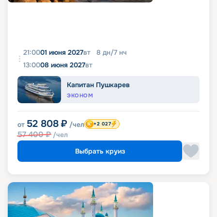
21:00
01 июня 2027
вт
8
дн
/
7
нч
13:00
08 июня 2027
вт
Капитан Пушкарев
ЭКОНОМ
52 808
₽
от
/чел
+2 027
57 400
₽
/чел
Выбрать круиз