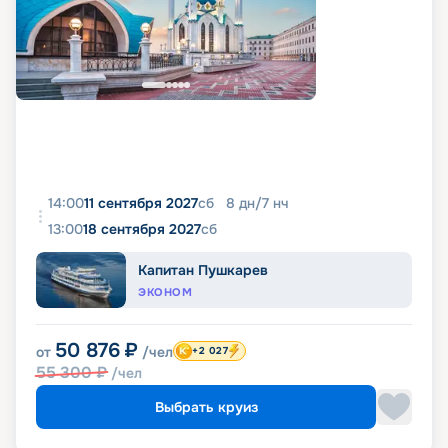
14:00
11 сентября 2027
сб
8
дн
/
7
нч
13:00
18 сентября 2027
сб
Капитан Пушкарев
ЭКОНОМ
50 876
₽
от
/чел
+2 027
55 300
₽
/чел
Выбрать круиз