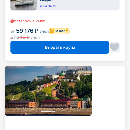
ЭКОНОМ
ОСТАЛОСЬ
8
КАЮТ
59 176
₽
от
/чел
+2 027
67 245
₽
/чел
Выбрать круиз