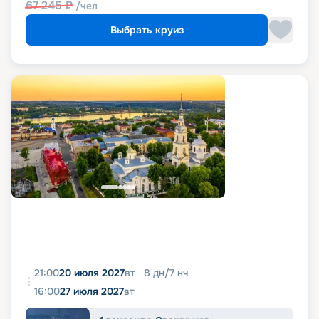
67 245
₽
/чел
Выбрать круиз
21:00
20 июля 2027
вт
8
дн
/
7
нч
16:00
27 июля 2027
вт