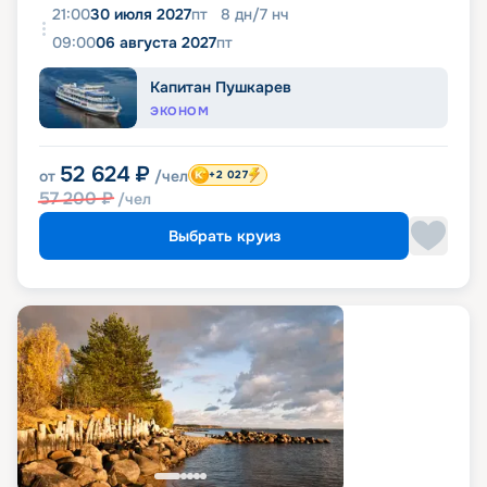
21:00
30 июля 2027
пт
8
дн
/
7
нч
09:00
06 августа 2027
пт
Капитан Пушкарев
ЭКОНОМ
52 624
₽
от
/чел
+2 027
57 200
₽
/чел
Выбрать круиз