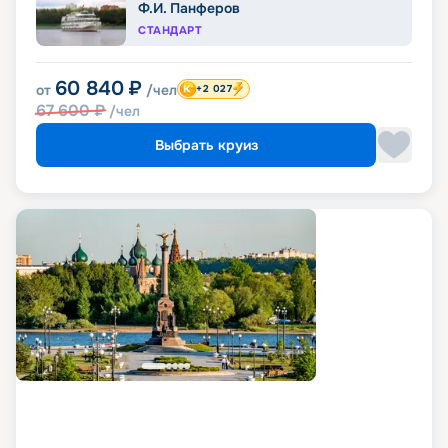
Ф.И. Панферов
СТАНДАРТ
60 840
₽
от
/чел
+2 027
67 600
₽
/чел
Выбрать круиз