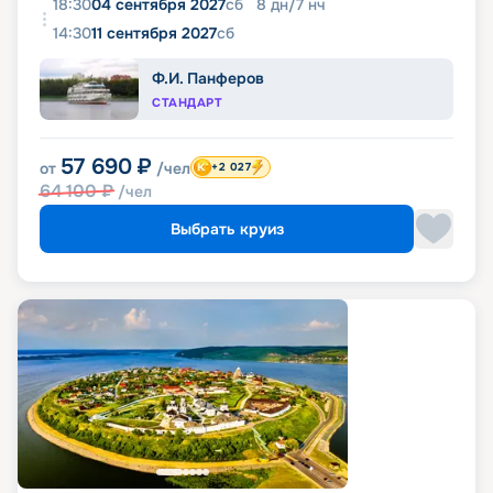
18:30
04 сентября 2027
сб
8
дн
/
7
нч
14:30
11 сентября 2027
сб
Ф.И. Панферов
СТАНДАРТ
57 690
₽
от
/чел
+2 027
64 100
₽
/чел
Выбрать круиз