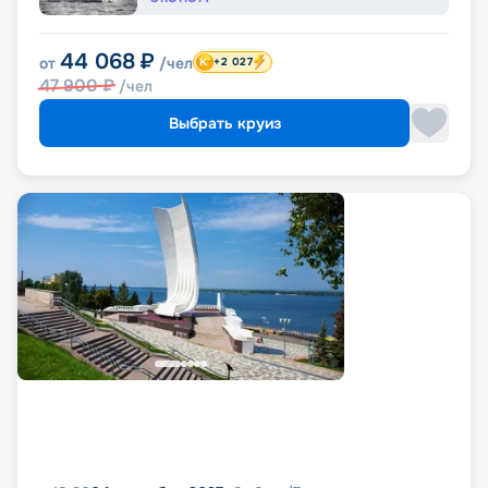
44 068
₽
от
/чел
+2 027
47 900
₽
/чел
Выбрать круиз