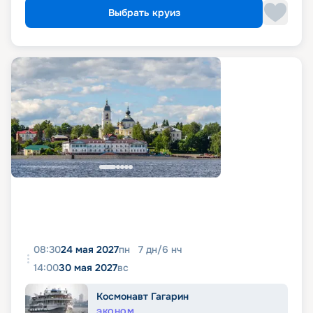
Выбрать круиз
08:30
24 мая 2027
пн
7
дн
/
6
нч
14:00
30 мая 2027
вс
Космонавт Гагарин
ЭКОНОМ