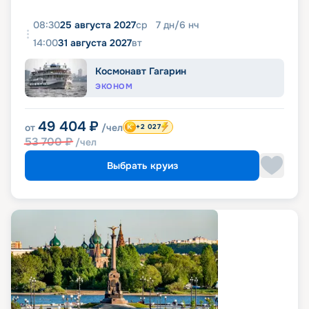
08:30
25 августа 2027
ср
7
дн
/
6
нч
14:00
31 августа 2027
вт
Космонавт Гагарин
ЭКОНОМ
49 404
₽
от
/чел
+2 027
53 700
₽
/чел
Выбрать круиз