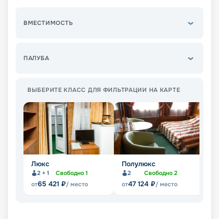
ВМЕСТИМОСТЬ
ПАЛУБА
ВЫБЕРИТЕ КЛАСС ДЛЯ ФИЛЬТРАЦИИ НА КАРТЕ
Люкс
Полулюкс
С
2 + 1
Свободно
1
2
Свободно
2
65 421
₽
47 124
₽
от
/ место
от
/ место
от