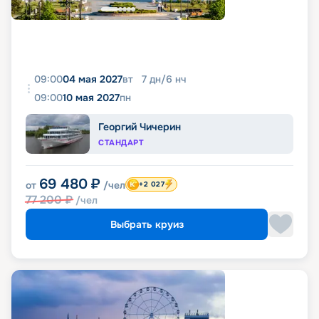
09:00
04 мая 2027
вт
7
дн
/
6
нч
09:00
10 мая 2027
пн
Георгий Чичерин
СТАНДАРТ
69 480
₽
от
/чел
+2 027
77 200
₽
/чел
Выбрать круиз