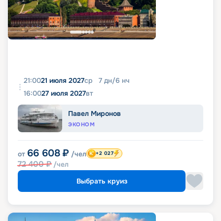
21:00
21 июля 2027
ср
7
дн
/
6
нч
16:00
27 июля 2027
вт
Павел Миронов
ЭКОНОМ
66 608
₽
от
/чел
+2 027
72 400
₽
/чел
Выбрать круиз