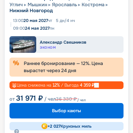
Углич
Мышкин
Ярославль
Кострома
Нижний Новгород
13:00
20 мая 2027
чт
5
дн
/
4
нч
09:00
24 мая 2027
пн
Александр Свешников
ЭКОНОМ
Раннее бронирование —
12
%. Цена
вырастет через
24
дня
Цена снижена на
12
%
/ Выгода
4 359
₽
31 971
₽
от
/ чел
36 330
₽
/ чел
Выбор каюты
+
2 027
Круизных миль