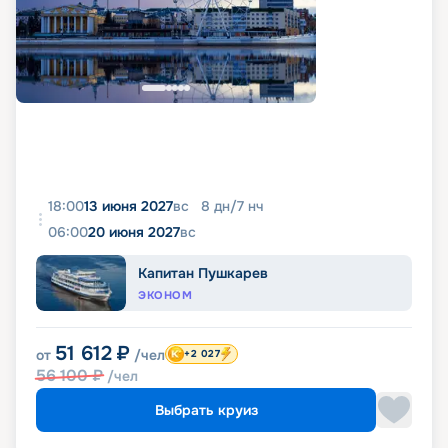
18:00
13 июня 2027
вс
8
дн
/
7
нч
06:00
20 июня 2027
вс
Капитан Пушкарев
ЭКОНОМ
51 612
₽
от
/чел
+2 027
56 100
₽
/чел
Выбрать круиз