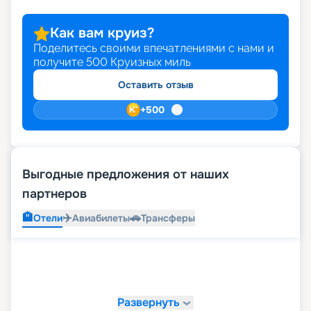
Как вам круиз?
Поделитесь своими впечатлениями с нами и
получите
500
Круизных миль
Оставить отзыв
+
500
Выгодные предложения от наших
партнеров
🏨
✈️
🚗
Отели
Авиабилеты
Трансферы
Развернуть