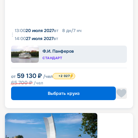
13:00
20 июля 2027
вт
8
дн
/
7
нч
14:00
27 июля 2027
вт
Ф.И. Панферов
СТАНДАРТ
59 130
₽
от
/чел
+2 027
65 700
₽
/чел
Выбрать круиз