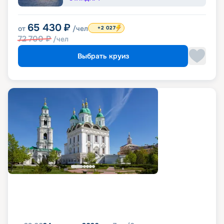
65 430
₽
от
/чел
+2 027
72 700
₽
/чел
Выбрать круиз