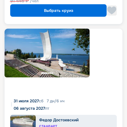
91 445
₽
/чел
Выбрать круиз
31 июля 2027
сб
7
дн
/
6
нч
06 августа 2027
пт
Федор Достоевский
СТАНДАРТ