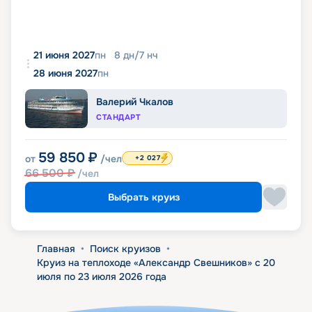
21 июня 2027
пн
8
дн
/
7
нч
28 июня 2027
пн
Валерий Чкалов
СТАНДАРТ
59 850
₽
от
/чел
+2 027
66 500
₽
/чел
Выбрать круиз
Главная
•
Поиск круизов
•
Круиз на теплоходе «Александр Свешников» с 20
июля по 23 июля 2026 года