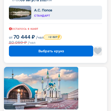
17:00
09 августа 2027
пн
А.С. Попов
СТАНДАРТ
ОСТАЛОСЬ
6
КАЮТ
70 444
₽
от
/чел
+2 027
80 050
₽
/чел
Выбрать круиз