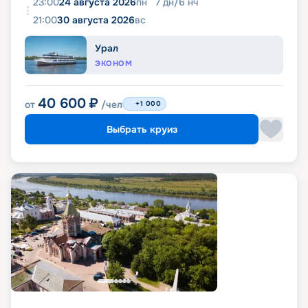
23:00
24 августа 2026
пн
7
дн
/
6
нч
21:00
30 августа 2026
вс
Урал
ЭКОНОМ
40 600
₽
от
/чел
+1 000
Выбрать круиз