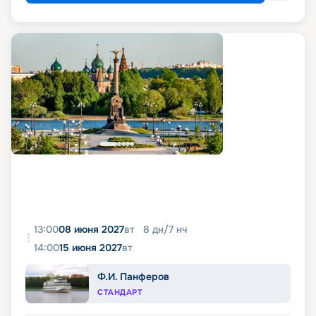
13:00
08 июня 2027
вт
8
дн
/
7
нч
14:00
15 июня 2027
вт
Ф.И. Панферов
СТАНДАРТ