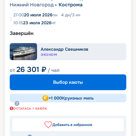
Нижний Новгород
Кострома
21:00
20 июля 2026
пн
4
дн
/
3
нч
10:15
23 июля 2026
чт
Завершён
Александр Свешников
ЭКОНОМ
26 301
₽
от
/ чел
Выбор каюты
+
1 000
Круизных миль
ОСТАЛАСЬ
1
КАЮТА
Добавить в избранное