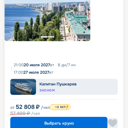
21:00
20 июля 2027
вт
8
дн
/
7
нч
17:00
27 июля 2027
вт
Капитан Пушкарев
ЭКОНОМ
52 808
₽
от
/чел
+2 027
57 400
₽
/чел
Выбрать круиз