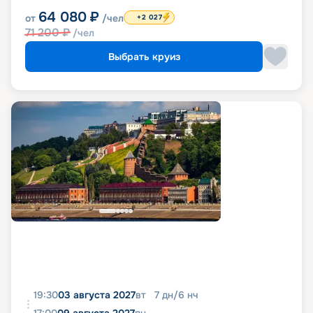
64 080
₽
от
/чел
+2 027
71 200
₽
/чел
Выбрать круиз
19:30
03 августа 2027
вт
7
дн
/
6
нч