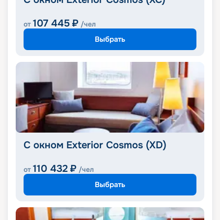
107 445
₽
от
/чел
Выбрать
С окном Exterior Cosmos (XD)
110 432
₽
от
/чел
Выбрать