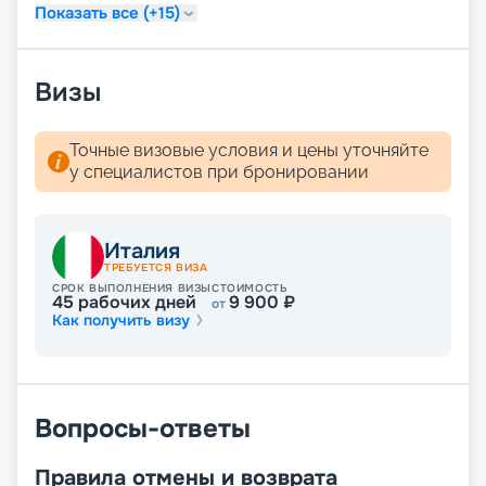
расписание круизов и цены на сезон 2026 - 2027
Показать все (+15)
доступны на нашем сайте. Купить путешествие в
компании «Круиз.онлайн» можно не выходя из
дома.
Визы
Точные визовые условия и цены уточняйте
у специалистов при бронировании
Италия
ТРЕБУЕТСЯ ВИЗА
СРОК ВЫПОЛНЕНИЯ ВИЗЫ
СТОИМОСТЬ
45
рабочих дней
9 900
₽
от
Как получить визу
Вопросы-ответы
Правила отмены и возврата