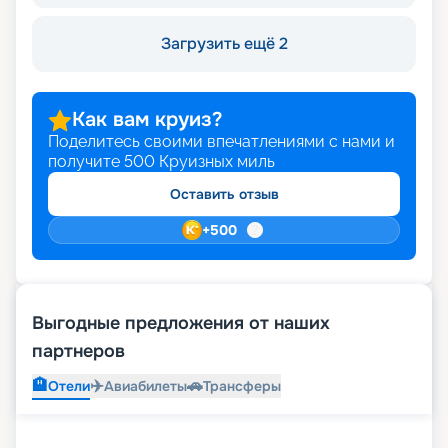
Загрузить ещё 2
Как вам круиз?
Поделитесь своими впечатлениями с нами и
получите
500
Круизных миль
Оставить отзыв
+
500
Выгодные предложения от наших
партнеров
🏨
✈️
🚗
Отели
Авиабилеты
Трансферы