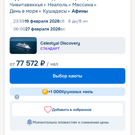
Чивитавеккья
Неаполь
Мессина
День в море
Кушадасы
Афины
23:59
19 февраля 2028
сб
9
дн
/
8
нч
06:00
27 февраля 2028
вс
Celestyal Discovery
СТАНДАРТ
77 572
₽
от
/ чел
Выбор каюты
+
1 000
Круизных миль
Добавить в избранное
Моментально оповестим о снижении цены