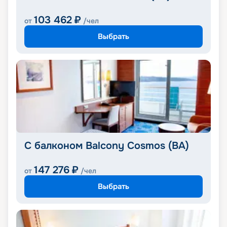
103 462
₽
от
/чел
Выбрать
С балконом Balcony Cosmos (BA)
147 276
₽
от
/чел
Выбрать