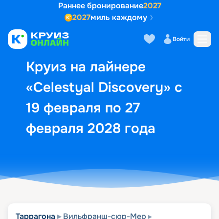
Раннее бронирование
2027
2027
миль каждому
Описание
Выбор кают
Маршрут и экск
Войти
Круиз на лайнере
«Celestyal Discovery» с
19 февраля по 27
февраля 2028 года
Таррагона
Вильфранш-сюр-Мер