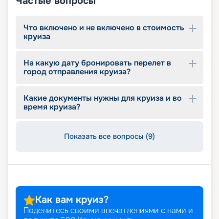
Частые вопросы
описание кают, фото интерьеров. Опытные
специалисты компании с удовольствием
помогут вам подобрать оптимальный вариант,
Что включено и не включено в стоимость
круиза
оформить документы, будут оказывать
информационную поддержку до конца круиза.
Почувствуйте себя Колумбом и откройте свою
На какую дату бронировать перелет в
Америку!
город отправления круиза?
Какие документы нужны для круиза и во
время круиза?
Показать все вопросы (9)
Как вам круиз?
Поделитесь своими впечатлениями с нами и