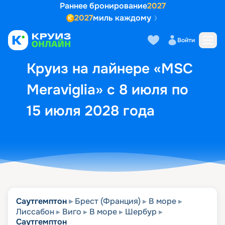
Раннее бронирование
2027
2027
миль каждому
Описание
Выбор кают
Маршрут и экск
Войти
Круиз на лайнере «MSC
Meraviglia» с 8 июля по
15 июля 2028 года
Саутгемптон
Брест (Франция)
В море
Лиссабон
Виго
В море
Шербур
Саутгемптон