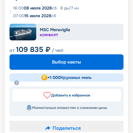
16:00
08 июля 2028
сб
8
дн
/
7
нч
07:00
15 июля 2028
сб
MSC Meraviglia
КОМФОРТ
109 835
₽
от
/ чел
Выбор каюты
+
1 000
Круизных миль
Добавить в избранное
Моментально оповестим о снижении цены
Поделиться