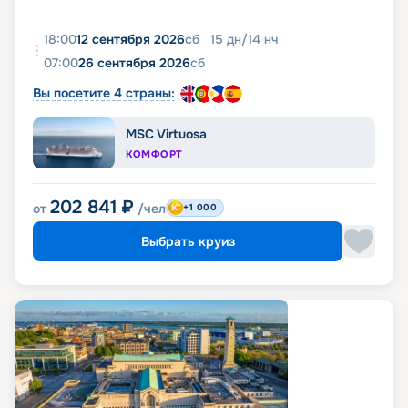
18:00
12 сентября 2026
сб
15
дн
/
14
нч
07:00
26 сентября 2026
сб
Вы посетите 4 страны:
MSC Virtuosa
КОМФОРТ
202 841
₽
от
/чел
+1 000
Выбрать круиз