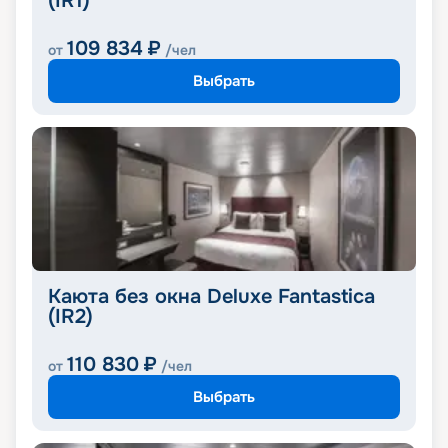
(IR1)
109 834
₽
от
/чел
Выбрать
Каюта без окна Deluxe Fantastica
(IR2)
110 830
₽
от
/чел
Выбрать