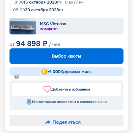
18:00
13 октября 2028
пт
8
дн
/
7
нч
08:00
20 октября 2028
пт
MSC Virtuosa
КОМФОРТ
94 898
₽
от
/ чел
Выбор каюты
+
1 000
Круизных миль
Добавить в избранное
Моментально оповестим о снижении цены
Поделиться