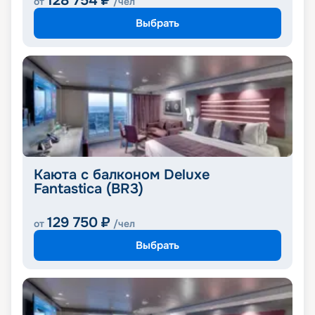
128 754
₽
от
/чел
Выбрать
Каюта с балконом Deluxe
Fantastica (BR3)
129 750
₽
от
/чел
Выбрать