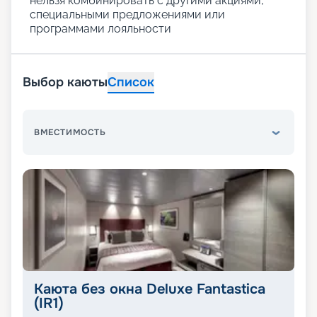
нельзя комбинировать с другими акциями,
специальными предложениями или
программами лояльности
Выбор каюты
Список
ВМЕСТИМОСТЬ
Каюта без окна Deluxe Fantastica
(IR1)