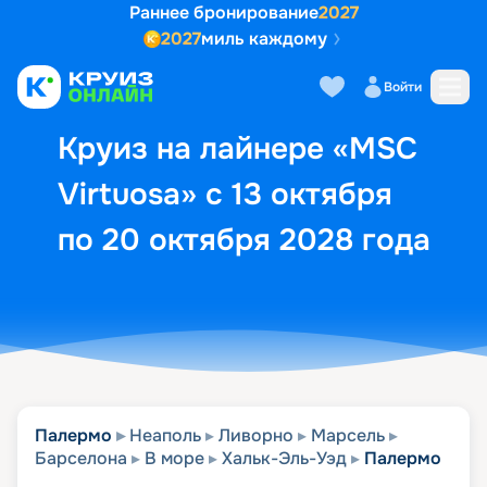
Раннее бронирование
2027
2027
миль каждому
Описание
Выбор кают
Маршрут и экск
Войти
Круиз на лайнере «MSC
Virtuosa» с 13 октября
по 20 октября 2028 года
Палермо
Неаполь
Ливорно
Марсель
Барселона
В море
Хальк-Эль-Уэд
Палермо