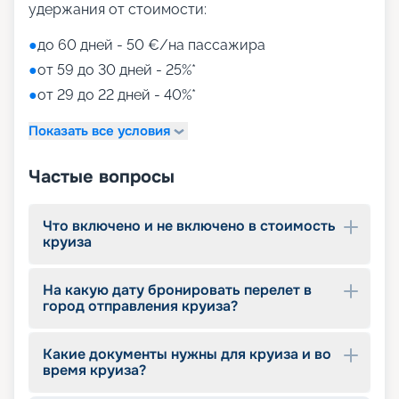
удержания от стоимости:
●
до 60 дней - 50 €/на пассажира
●
от 59 до 30 дней - 25%*
●
от 29 до 22 дней - 40%*
Показать все условия
Частые вопросы
Что включено и не включено в стоимость
круиза
На какую дату бронировать перелет в
город отправления круиза?
Какие документы нужны для круиза и во
время круиза?