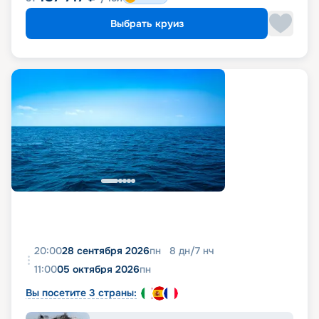
Выбрать круиз
20:00
28 сентября 2026
пн
8
дн
/
7
нч
11:00
05 октября 2026
пн
Вы посетите 3 страны: