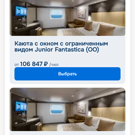
Каюта с окном с ограниченным
видом Junior Fantastica (OO)
106 847
₽
от
/чел
Выбрать