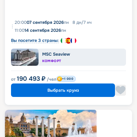
20:00
07 сентября 2026
пн
8
дн
/
7
нч
11:00
14 сентября 2026
пн
Вы посетите 3 страны:
MSC Seaview
КОМФОРТ
190 493
₽
от
/чел
+1 000
Выбрать круиз