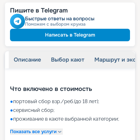
Пишите в Telegram
Быстрые ответы на вопросы
Поможем с выбором круиза
Написать в Telegram
Описание
Выбор кают
Маршрут и экск
+
38
фотографий
Что включено в стоимость
●
портовый сбор взр./реб.(до 18 лет);
●
сервисный сбор;
●
проживание в каюте выбранной категории;
Показать все услуги