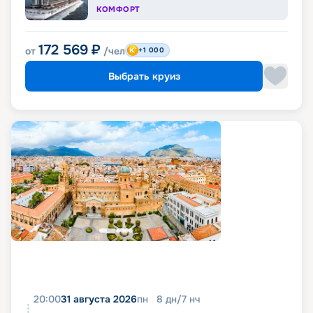
КОМФОРТ
172 569
₽
от
/чел
+1 000
Выбрать круиз
20:00
31 августа 2026
пн
8
дн
/
7
нч