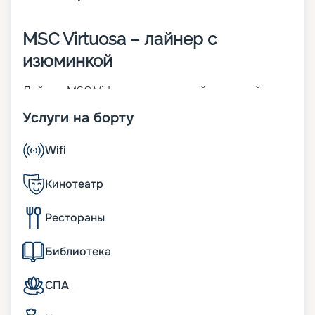
MSC Virtuosa – лайнер с
изюминкой
Лайнер MSC Virtuosa – четвертый круизный
корабль класса Meraviglia и десятый в мире по
Услуги на борту
величине. Он начал эксплуатироваться в мае
2010 года. На 19-палубном судне предусмотрено
2 405 кают разных категорий, в которых
Wifi
размещается до 6 334 пассажиров. Также на
борту находится 1 704 члена экипажа.
Кинотеатр
Интересной изюминкой стало цифровое «небо»,
которое расположено над прогулочной
Рестораны
галереей. Изображения воспроизводятся на
экран общей площадью 480 м2. Другие
особенности MSC Virtuosa:
Библиотека
• ширина – 43 м;
• длина судна – 331 метр;
СПА
• осадка – 8,75 м;
• предельная скорость – более 22 узлов;