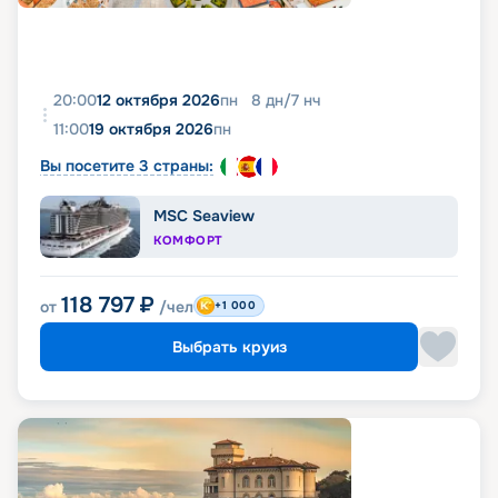
20:00
12 октября 2026
пн
8
дн
/
7
нч
11:00
19 октября 2026
пн
Вы посетите 3 страны:
MSC Seaview
КОМФОРТ
118 797
₽
от
/чел
+1 000
Выбрать круиз