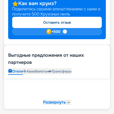
Как вам круиз?
Поделитесь своими впечатлениями с нами и
получите
500
Круизных миль
Оставить отзыв
+
500
Выгодные предложения от наших
партнеров
🏨
✈️
🚗
Отели
Авиабилеты
Трансферы
Развернуть