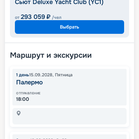
Сьют Deluxe Yacht Club (YC1)
293 059
₽
от
/чел
Выбрать
Маршрут и экскурсии
1
день
15.09.2028
,
Пятница
Палермо
ОТПРАВЛЕНИЕ
18:00