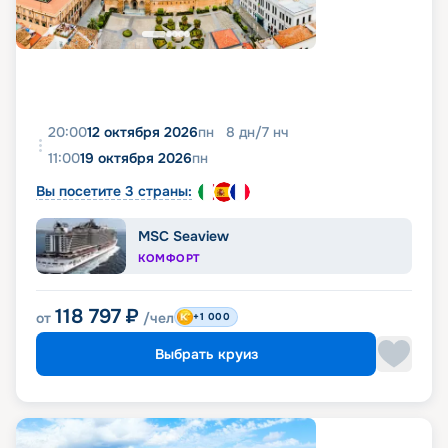
20:00
12 октября 2026
пн
8
дн
/
7
нч
11:00
19 октября 2026
пн
Вы посетите 3 страны:
MSC Seaview
КОМФОРТ
118 797
₽
от
/чел
+1 000
Выбрать круиз