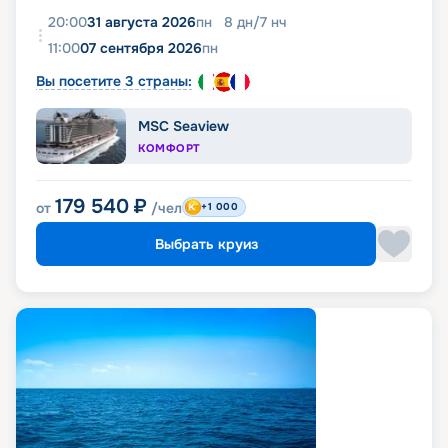
20:00
31 августа 2026
пн
8
дн
/
7
нч
11:00
07 сентября 2026
пн
Вы посетите 3 страны:
MSC Seaview
КОМФОРТ
179 540
₽
от
/чел
+1 000
Выбрать круиз