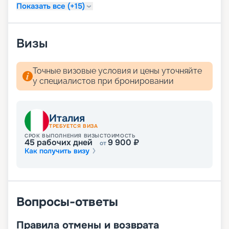
Показать все (+15)
Визы
Точные визовые условия и цены уточняйте
у специалистов при бронировании
Италия
ТРЕБУЕТСЯ ВИЗА
СРОК ВЫПОЛНЕНИЯ ВИЗЫ
СТОИМОСТЬ
45
рабочих дней
9 900
₽
от
Как получить визу
Вопросы-ответы
Правила отмены и возврата