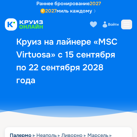
Раннее бронирование
2027
2027
миль каждому
Описание
Выбор кают
Маршрут и экск
Войти
Круиз на лайнере «MSC
Virtuosa» с 15 сентября
по 22 сентября 2028
года
Палермо
Неаполь
Ливорно
Марсель