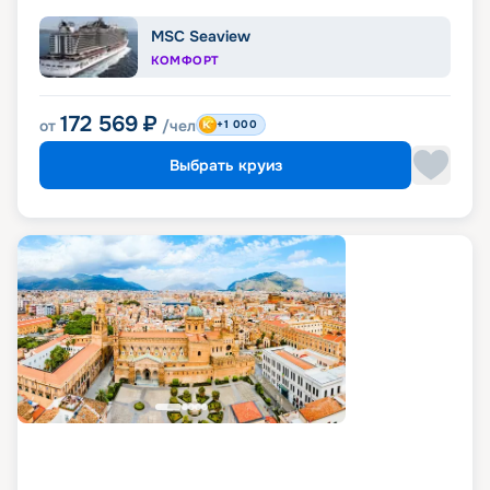
MSC Seaview
КОМФОРТ
172 569
₽
от
/чел
+1 000
Выбрать круиз