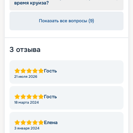
время круиза?
Показать все вопросы (9)
3
отзыва
Гость
21 июля 2026
Гость
18 марта 2024
Елена
3 января 2024