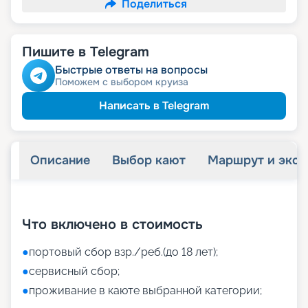
Поделиться
Пишите в Telegram
Быстрые ответы на вопросы
Поможем с выбором круиза
Написать в Telegram
Описание
Выбор кают
Маршрут и экск
+
37
фотографий
Что включено в стоимость
●
портовый сбор взр./реб.(до 18 лет);
●
сервисный сбор;
●
проживание в каюте выбранной категории;