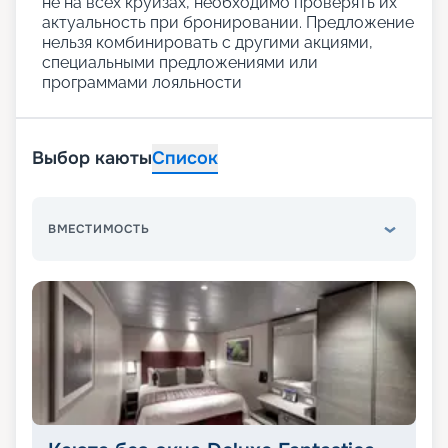
не на всех круизах, необходимо проверять их
актуальность при бронировании. Предложение
нельзя комбинировать с другими акциями,
специальными предложениями или
программами лояльности
Выбор каюты
Список
ВМЕСТИМОСТЬ