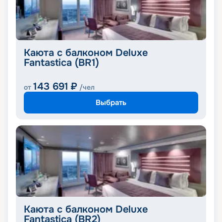
Каюта с балконом Deluxe
Fantastica (BR1)
143 691
₽
от
/чел
Выбрать
Каюта с балконом Deluxe
Fantastica (BR2)