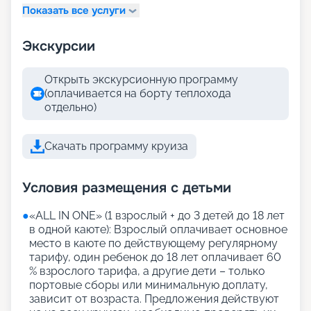
Показать все услуги
Экскурсии
Открыть экскурсионную программу
(оплачивается на борту теплохода
отдельно)
Скачать программу круиза
Условия размещения с детьми
●
«АLL IN ONE» (1 взрослый + до 3 детей до 18 лет
в одной каюте): Взрослый оплачивает основное
место в каюте по действующему регулярному
тарифу, один ребенок до 18 лет оплачивает 60
% взрослого тарифа, а другие дети – только
портовые сборы или минимальную доплату,
зависит от возраста. Предложения действуют