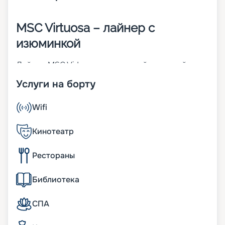
MSC Virtuosa – лайнер с
изюминкой
Лайнер MSC Virtuosa – четвертый круизный
корабль класса Meraviglia и десятый в мире по
Услуги на борту
величине. Он начал эксплуатироваться в мае
2010 года. На 19-палубном судне предусмотрено
2 405 кают разных категорий, в которых
Wifi
размещается до 6 334 пассажиров. Также на
борту находится 1 704 члена экипажа.
Кинотеатр
Интересной изюминкой стало цифровое «небо»,
которое расположено над прогулочной
Рестораны
галереей. Изображения воспроизводятся на
экран общей площадью 480 м2. Другие
особенности MSC Virtuosa:
Библиотека
• ширина – 43 м;
• длина судна – 331 метр;
СПА
• осадка – 8,75 м;
• предельная скорость – более 22 узлов;