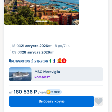
18:00
21 августа 2026
пт
8
дн
/
7
нч
09:00
28 августа 2026
пт
Вы посетите 4 страны:
MSC Meraviglia
КОМФОРТ
180 536
₽
от
/чел
+1 000
Выбрать круиз