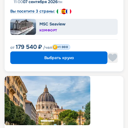
11:00
07 сентября 2026
пн
Вы посетите 3 страны:
MSC Seaview
КОМФОРТ
179 540
₽
от
/чел
+1 000
Выбрать круиз