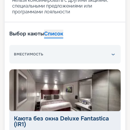
нельзя комбинировать с другими акциями,
специальными предложениями или
программами лояльности
Выбор каюты
Список
ВМЕСТИМОСТЬ
Каюта без окна Deluxe Fantastica
(IR1)