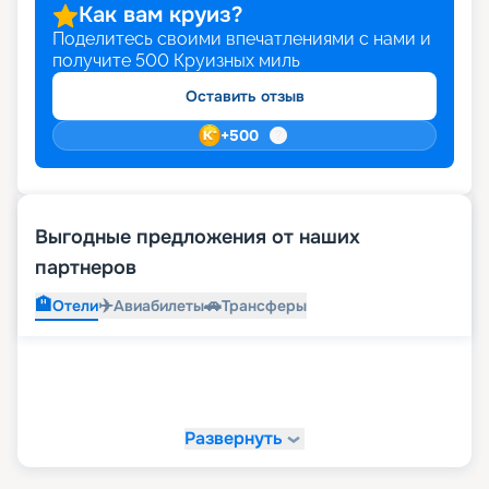
Как вам круиз?
Поделитесь своими впечатлениями с нами и
получите
500
Круизных миль
Оставить отзыв
+
500
Выгодные предложения от наших
партнеров
🏨
✈️
🚗
Отели
Авиабилеты
Трансферы
Развернуть