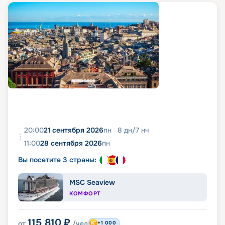
20:00
21 сентября 2026
пн
8
дн
/
7
нч
11:00
28 сентября 2026
пн
Вы посетите 3 страны:
MSC Seaview
КОМФОРТ
115 810
₽
от
/чел
+1 000