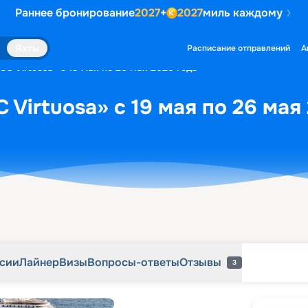
Раннее бронирование
2027
+
2027
миль каждому
рсии
Лайнер
Визы
Вопросы-ответы
Отзывы
3
Яхты
Расписание отправлений
А
C Virtuosa» с 19 мая по 26 мая 2028 года
Virtuosa» с 19 мая по 26 мая
рсии
Лайнер
Визы
Вопросы-ответы
Отзывы
3