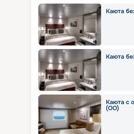
Каюта без
Каюта без
Каюта с 
(OO)