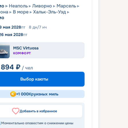
мо
Неаполь
Ливорно
Марсель
лона
В море
Хальк-Эль-Уэд
мо
9 мая 2028
пт
8
дн
/
7
нч
26 мая 2028
пт
MSC Virtuosa
КОМФОРТ
 894
₽
/ чел
Выбор каюты
+
1 000
Круизных миль
Добавить в избранное
Моментально оповестим о снижении цены