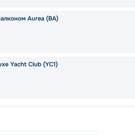
балконом Aurea (BA)
xe Yacht Club (YC1)
Палер
Барсе