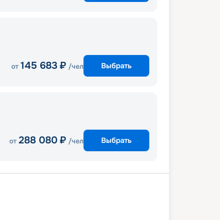
145 683
₽
Выбрать
от
/чел
288 080
₽
Выбрать
от
/чел
мо
Неаполь
Ливорно
Марсель
лона
В море
Хальк-Эль-Уэд