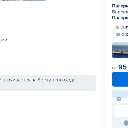
+
36
фотографий
Палер
Барсе
Палер
18:00
1
08:00
рии;
95
от
оплачивается на борту теплохода