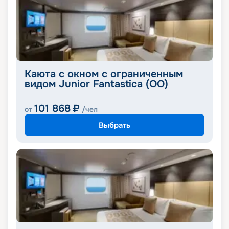
Каюта с окном с ограниченным
видом Junior Fantastica (OO)
101 868
₽
от
/чел
Выбрать