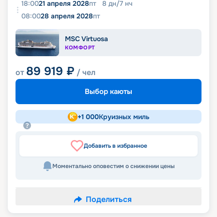
18:00
21 апреля 2028
пт
8
дн
/
7
нч
08:00
28 апреля 2028
пт
MSC Virtuosa
КОМФОРТ
89 919
₽
от
/ чел
Выбор каюты
+
1 000
Круизных миль
Добавить в избранное
Моментально оповестим о снижении цены
Поделиться