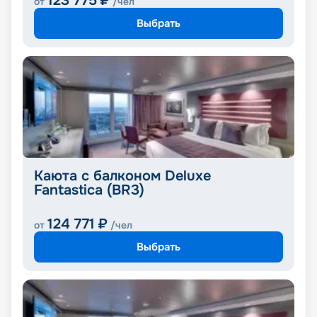
123 775
₽
от
/чел
Выбрать
Каюта с балконом Deluxe
Fantastica (BR3)
124 771
₽
от
/чел
Выбрать