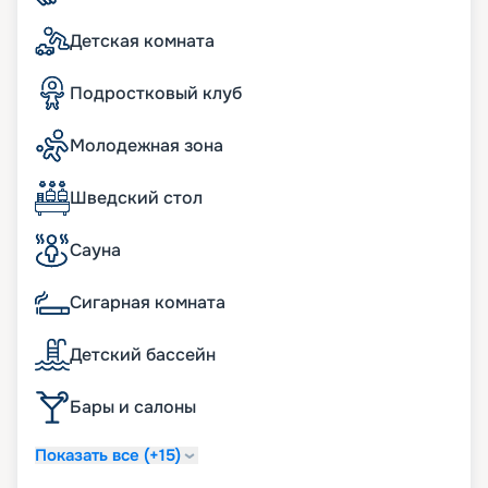
Путешествуйте с
«Круиз.онлайн»
Детская комната
Круизы MSC Virtuosa отличаются широтой
Подростковый клуб
географии. В навигацию 2026 - 2027 г.
белоснежный лайнер увидят в портах Северной
Молодежная зона
Европы, на португальском и испанском
побережье Атлантического океана. Вы можете
купить путевку онлайн – перед вами даты и
Шведский стол
маршруты круизов, план теплохода, схемы
палуб, описание кают, цены на туры, обзоры
Сауна
опытных туристов.
Сигарная комната
Детский бассейн
Бары и салоны
Показать все (+15)