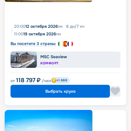
20:00
12 октября 2026
пн
8
дн
/
7
нч
11:00
19 октября 2026
пн
Вы посетите 3 страны:
MSC Seaview
КОМФОРТ
118 797
₽
от
/чел
+1 000
Выбрать круиз