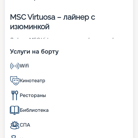
MSC Virtuosa – лайнер с
изюминкой
Лайнер MSC Virtuosa – четвертый круизный
корабль класса Meraviglia и десятый в мире по
Услуги на борту
величине. Он начал эксплуатироваться в мае
2010 года. На 19-палубном судне предусмотрено
2 405 кают разных категорий, в которых
Wifi
размещается до 6 334 пассажиров. Также на
борту находится 1 704 члена экипажа.
Кинотеатр
Интересной изюминкой стало цифровое «небо»,
которое расположено над прогулочной
Рестораны
галереей. Изображения воспроизводятся на
экран общей площадью 480 м2. Другие
особенности MSC Virtuosa:
Библиотека
• ширина – 43 м;
• длина судна – 331 метр;
СПА
• осадка – 8,75 м;
• предельная скорость – более 22 узлов;