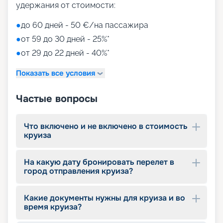
удержания от стоимости:
●
до 60 дней - 50 €/на пассажира
●
от 59 до 30 дней - 25%*
●
от 29 до 22 дней - 40%*
Показать все условия
Частые вопросы
Что включено и не включено в стоимость
круиза
На какую дату бронировать перелет в
город отправления круиза?
Какие документы нужны для круиза и во
время круиза?