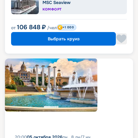
MSC Seaview
КОМФОРТ
106 848
₽
от
/чел
+1 000
Выбрать круиз
20:00
05 октября 2026
пн
8
дн
/
7
нч