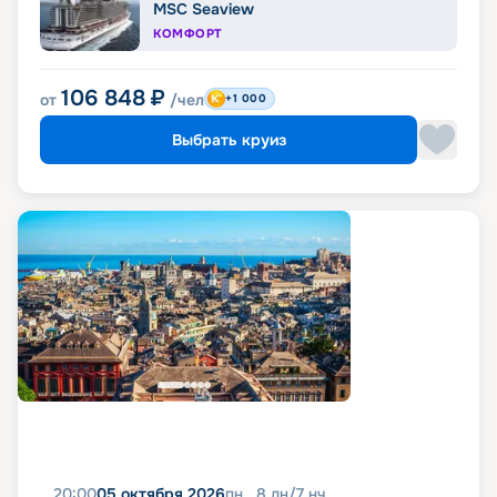
MSC Seaview
КОМФОРТ
106 848
₽
от
/чел
+1 000
Выбрать круиз
20:00
05 октября 2026
пн
8
дн
/
7
нч