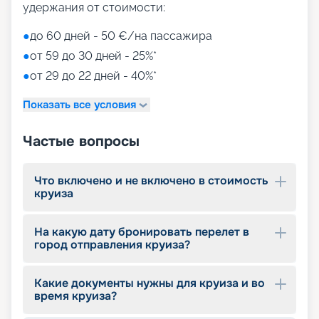
удержания от стоимости:
●
до 60 дней - 50 €/на пассажира
●
от 59 до 30 дней - 25%*
●
от 29 до 22 дней - 40%*
Показать все условия
Частые вопросы
Что включено и не включено в стоимость
круиза
На какую дату бронировать перелет в
город отправления круиза?
Какие документы нужны для круиза и во
время круиза?