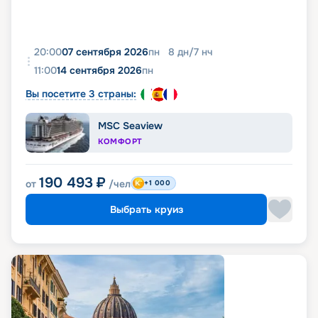
20:00
07 сентября 2026
пн
8
дн
/
7
нч
11:00
14 сентября 2026
пн
Вы посетите 3 страны:
MSC Seaview
КОМФОРТ
190 493
₽
от
/чел
+1 000
Выбрать круиз