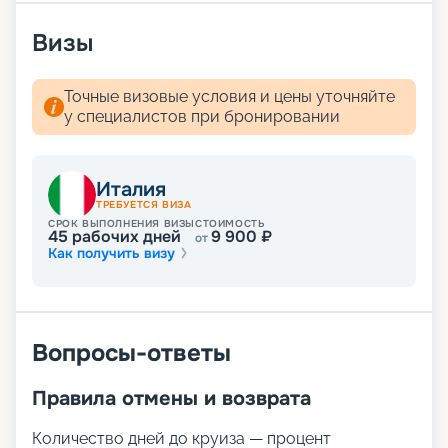
Визы
Точные визовые условия и цены уточняйте
у специалистов при бронировании
Италия
ТРЕБУЕТСЯ ВИЗА
СРОК ВЫПОЛНЕНИЯ ВИЗЫ
СТОИМОСТЬ
45
рабочих дней
9 900
₽
от
Как получить визу
Вопросы-ответы
Правила отмены и возврата
Количество дней до круиза — процент