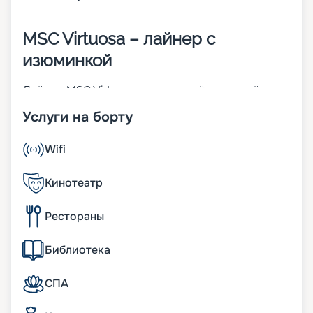
MSC Virtuosa – лайнер с
изюминкой
Лайнер MSC Virtuosa – четвертый круизный
корабль класса Meraviglia и десятый в мире по
Услуги на борту
величине. Он начал эксплуатироваться в мае
2010 года. На 19-палубном судне предусмотрено
2 405 кают разных категорий, в которых
Wifi
размещается до 6 334 пассажиров. Также на
борту находится 1 704 члена экипажа.
Кинотеатр
Интересной изюминкой стало цифровое «небо»,
которое расположено над прогулочной
Рестораны
галереей. Изображения воспроизводятся на
экран общей площадью 480 м2. Другие
особенности MSC Virtuosa:
Библиотека
• ширина – 43 м;
• длина судна – 331 метр;
СПА
• осадка – 8,75 м;
• предельная скорость – более 22 узлов;