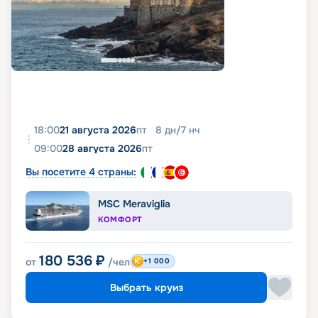
18:00
21 августа 2026
пт
8
дн
/
7
нч
09:00
28 августа 2026
пт
Вы посетите 4 страны:
MSC Meraviglia
КОМФОРТ
180 536
₽
от
/чел
+1 000
Выбрать круиз