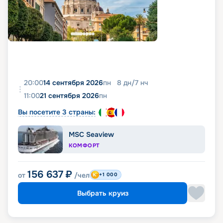
20:00
14 сентября 2026
пн
8
дн
/
7
нч
11:00
21 сентября 2026
пн
Вы посетите 3 страны:
MSC Seaview
КОМФОРТ
156 637
₽
от
/чел
+1 000
Выбрать круиз