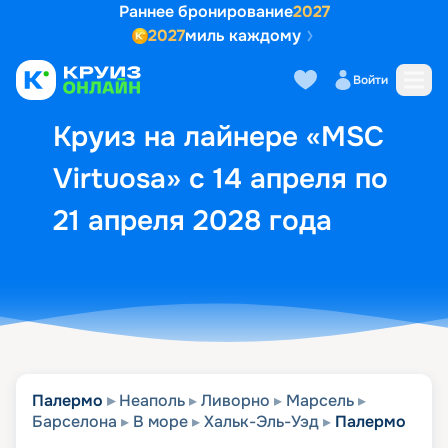
Раннее бронирование
2027
2027
миль каждому
Описание
Выбор кают
Маршрут и экск
Войти
Круиз на лайнере «MSC
Virtuosa» с 14 апреля по
21 апреля 2028 года
Палермо
Неаполь
Ливорно
Марсель
Барселона
В море
Хальк-Эль-Уэд
Палермо