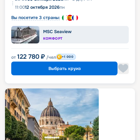
11:00
12 октября 2026
пн
Вы посетите 3 страны:
MSC Seaview
КОМФОРТ
122 780
₽
от
/чел
+1 000
Выбрать круиз