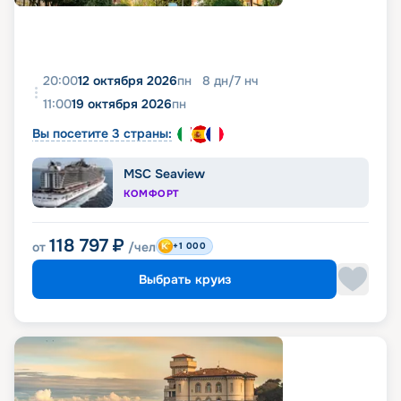
20:00
12 октября 2026
пн
8
дн
/
7
нч
11:00
19 октября 2026
пн
Вы посетите 3 страны:
MSC Seaview
КОМФОРТ
118 797
₽
от
/чел
+1 000
Выбрать круиз