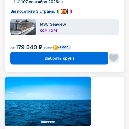
11:00
07 сентября 2026
пн
Вы посетите 3 страны:
MSC Seaview
КОМФОРТ
179 540
₽
от
/чел
+1 000
Выбрать круиз