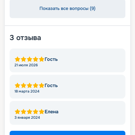
Показать все вопросы (9)
3
отзыва
Гость
21 июля 2026
Гость
18 марта 2024
Елена
3 января 2024