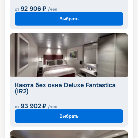
92 906
₽
от
/чел
Выбрать
Каюта без окна Deluxe Fantastica
(IR2)
93 902
₽
от
/чел
Выбрать