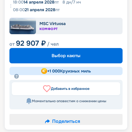
18:00
14 апреля 2028
пт
8
дн
/
7
нч
08:00
21 апреля 2028
пт
MSC Virtuosa
КОМФОРТ
92 907
₽
от
/ чел
Выбор каюты
+
1 000
Круизных миль
Добавить в избранное
Моментально оповестим о снижении цены
Поделиться