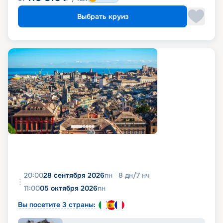
Выбрать круиз
20:00
28 сентября 2026
пн
8
дн
/
7
нч
11:00
05 октября 2026
пн
Вы посетите 3 страны: