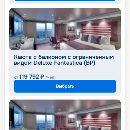
Каюта с балконом с ограниченным
видом Deluxe Fantastica (BP)
119 792
₽
от
/чел
Выбрать