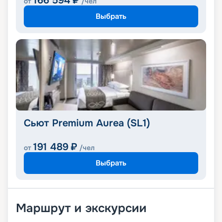
166 594
₽
от
/чел
Выбрать
Сьют Premium Aurea (SL1)
191 489
₽
от
/чел
Выбрать
Маршрут и экскурсии