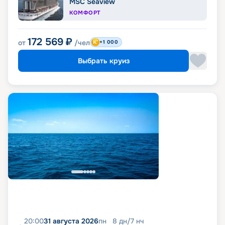
MSC Seaview
КОМФОРТ
172 569
₽
от
/чел
+1 000
Выбрать круиз
20:00
31 августа 2026
пн
8
дн
/
7
нч