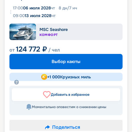
17:00
06 июля 2028
чт
8
дн
/
7
нч
09:00
13 июля 2028
чт
MSC Seashore
КОМФОРТ
124 772
₽
от
/ чел
Выбор каюты
+
1 000
Круизных миль
Добавить в избранное
Моментально оповестим о снижении цены
Поделиться