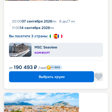
20:00
07 сентября 2026
пн
8
дн
/
7
нч
11:00
14 сентября 2026
пн
Вы посетите 3 страны:
MSC Seaview
КОМФОРТ
190 493
₽
от
/чел
+1 000
Выбрать круиз