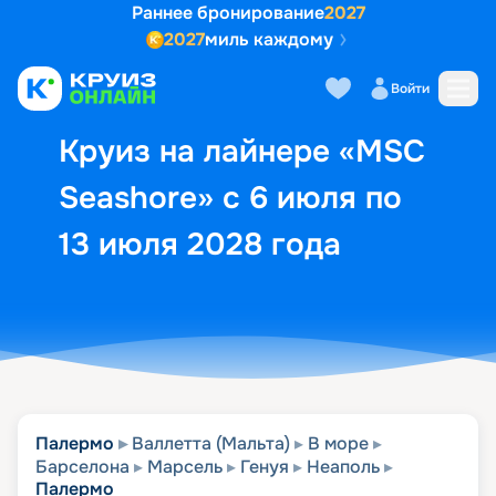
Раннее бронирование
2027
2027
миль каждому
Описание
Выбор кают
Маршрут и экск
Войти
Круиз на лайнере «MSC
Seashore» с 6 июля по
13 июля 2028 года
Палермо
Валлетта (Мальта)
В море
Барселона
Марсель
Генуя
Неаполь
Палермо