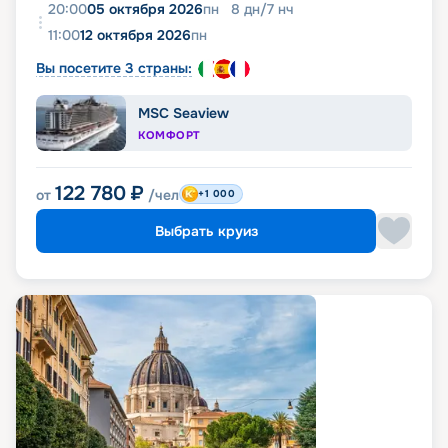
20:00
05 октября 2026
пн
8
дн
/
7
нч
11:00
12 октября 2026
пн
Вы посетите 3 страны:
MSC Seaview
КОМФОРТ
122 780
₽
от
/чел
+1 000
Выбрать круиз