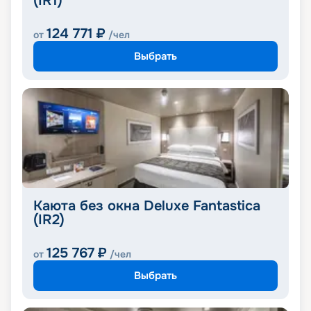
(IR1)
124 771
₽
от
/чел
Выбрать
Каюта без окна Deluxe Fantastica
(IR2)
125 767
₽
от
/чел
Выбрать