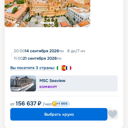
20:00
14 сентября 2026
пн
8
дн
/
7
нч
11:00
21 сентября 2026
пн
Вы посетите 3 страны:
MSC Seaview
КОМФОРТ
156 637
₽
от
/чел
+1 000
Выбрать круиз