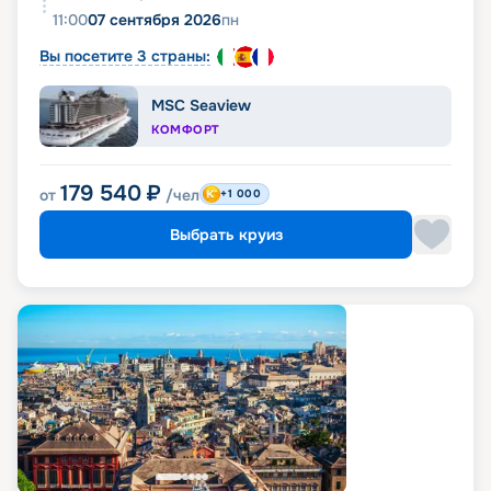
11:00
07 сентября 2026
пн
Вы посетите 3 страны:
MSC Seaview
КОМФОРТ
179 540
₽
от
/чел
+1 000
Выбрать круиз