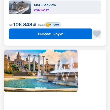
MSC Seaview
КОМФОРТ
106 848
₽
от
/чел
+1 000
Выбрать круиз