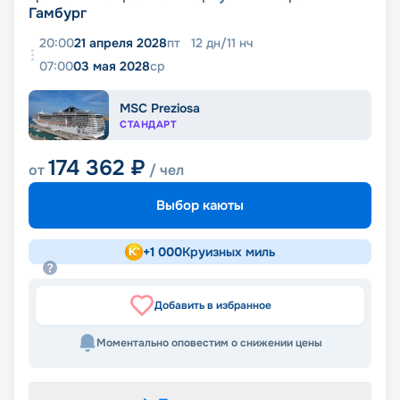
Гамбург
20:00
21 апреля 2028
пт
12
дн
/
11
нч
07:00
03 мая 2028
ср
MSC Preziosa
СТАНДАРТ
174 362
₽
от
/ чел
Выбор каюты
+
1 000
Круизных миль
Добавить в избранное
Моментально оповестим о снижении цены