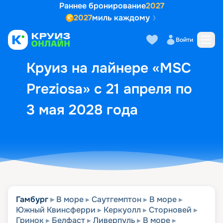
Раннее бронирование
2027
2027
миль каждому
Описание
Выбор кают
Маршрут и экск
Войти
Круиз на лайнере «MSC
Preziosa» с 21 апреля по
3 мая 2028 года
Гамбург
В море
Саутгемптон
В море
Южный Квинсферри
Керкуолл
Сторновей
Гринок
Белфаст
Ливерпуль
В море