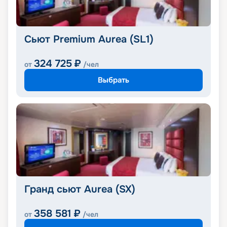
Сьют Premium Aurea (SL1)
324 725
₽
от
/чел
Выбрать
Гранд сьют Aurea (SX)
358 581
₽
от
/чел