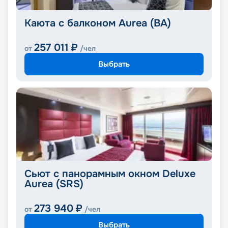
Каюта с балконом Aurea (BA)
257 011
₽
от
/чел
Выбрать
Сьют с панорамным окном Deluxe
Aurea (SRS)
273 940
₽
от
/чел
Выбрать