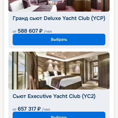
Гранд сьют Deluxe Yacht Club (YCP)
588 607
₽
от
/чел
Выбрать
Сьют Executive Yacht Club (YC2)
657 317
₽
от
/чел
Выбрать