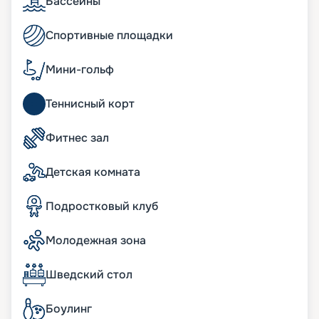
Бассейны
план корабля, фото, описание, схемы,
расписание и маршруты лайнера, читайте
Спортивные площадки
отзывы, узнавайте цену и оформляйте путевку.
Ждем вас на борту.
Мини-гольф
Теннисный корт
Фитнес зал
Детская комната
Подростковый клуб
Молодежная зона
Шведский стол
Боулинг