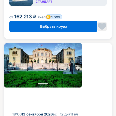
СТАНДАРТ
162 213
₽
от
/чел
+1 000
Выбрать круиз
19:00
13 сентября 2026
вс
12
дн
/
11
нч