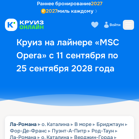
Раннее бронирование
2027
2027
миль каждому
Описание
Выбор кают
Маршрут и экск
Войти
Круиз на лайнере «MSC
Opera» с 11 сентября по
25 сентября 2028 года
Ла-Романа
о. Каталина
В море
Бриджтаун
Фор-Де-Франс
Пуэнт-А-Питр
Род-Таун
Ла-Романа
о. Каталина
Верджин-Горда