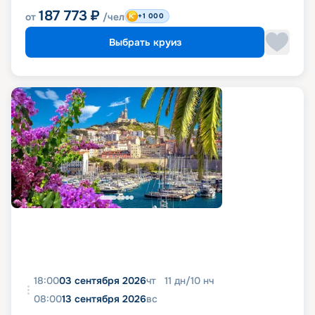
187 773
₽
от
/чел
+1 000
Выбрать круиз
18:00
03 сентября 2026
чт
11
дн
/
10
нч
08:00
13 сентября 2026
вс