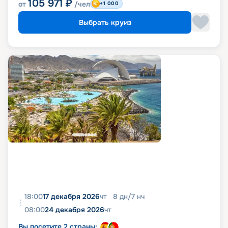
105 971
₽
от
/чел
+1 000
Выбрать круиз
18:00
17 декабря 2026
чт
8
дн
/
7
нч
08:00
24 декабря 2026
чт
Вы посетите 2 страны: