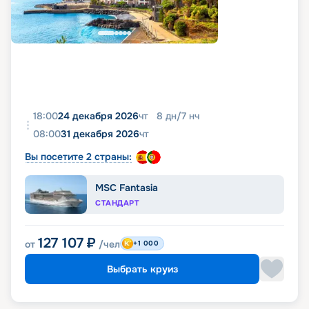
18:00
24 декабря 2026
чт
8
дн
/
7
нч
08:00
31 декабря 2026
чт
Вы посетите 2 страны:
MSC Fantasia
СТАНДАРТ
127 107
₽
от
/чел
+1 000
Выбрать круиз