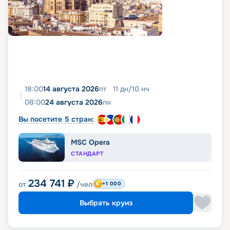
18:00
14 августа 2026
пт
11
дн
/
10
нч
08:00
24 августа 2026
пн
Вы посетите 5 стран:
MSC Opera
СТАНДАРТ
234 741
₽
от
/чел
+1 000
Выбрать круиз