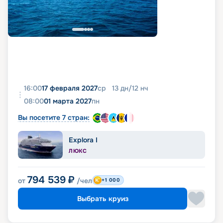
16:00
17 февраля 2027
ср
13
дн
/
12
нч
08:00
01 марта 2027
пн
Вы посетите 7 стран:
Explora I
ЛЮКС
794 539
₽
от
/чел
+1 000
Выбрать круиз