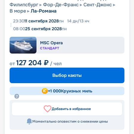
Филипсбург
Фор-Де-Франс
Сент-Джонс
В море
Ла-Романа
23:30
11 сентября 2028
пн
14
дн
/
13
нч
08:00
25 сентября 2028
пн
MSC Opera
СТАНДАРТ
127 204
₽
от
/ чел
Выбор каюты
+
1 000
Круизных миль
Добавить в избранное
Моментально оповестим о снижении цены