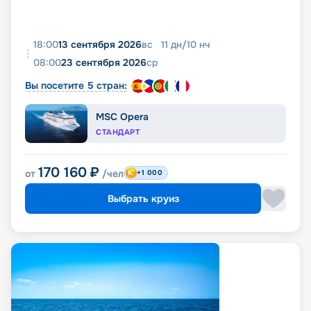
18:00
13 сентября 2026
вс
11
дн
/
10
нч
08:00
23 сентября 2026
ср
Вы посетите 5 стран:
MSC Opera
СТАНДАРТ
170 160
₽
от
/чел
+1 000
Выбрать круиз