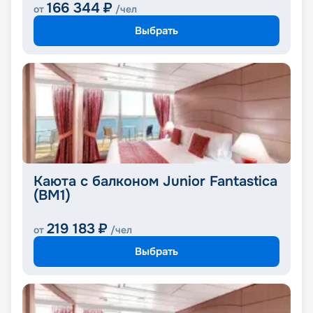
166 344
₽
от
/чел
Выбрать
Каюта с балконом Junior Fantastica
(BM1)
219 183
₽
от
/чел
Выбрать