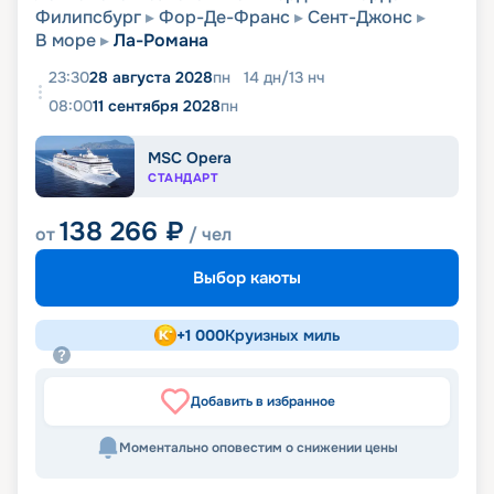
Филипсбург
Фор-Де-Франс
Сент-Джонс
В море
Ла-Романа
23:30
28 августа 2028
пн
14
дн
/
13
нч
08:00
11 сентября 2028
пн
MSC Opera
СТАНДАРТ
138 266
₽
от
/ чел
Выбор каюты
+
1 000
Круизных миль
Добавить в избранное
Моментально оповестим о снижении цены