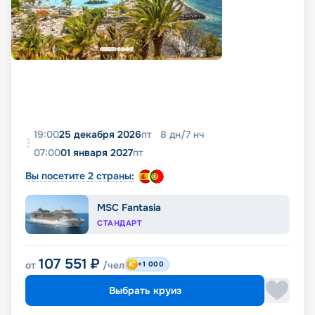
19:00
25 декабря 2026
пт
8
дн
/
7
нч
07:00
01 января 2027
пт
Вы посетите 2 страны:
MSC Fantasia
СТАНДАРТ
107 551
₽
от
/чел
+1 000
Выбрать круиз