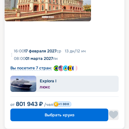
16:00
17 февраля 2027
ср
13
дн
/
12
нч
08:00
01 марта 2027
пн
Вы посетите 7 стран:
Explora I
ЛЮКС
801 943
₽
от
/чел
+1 000
Выбрать круиз