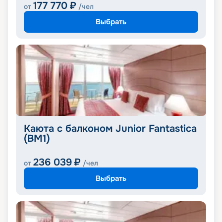
177 770
₽
от
/чел
Выбрать
Каюта с балконом Junior Fantastica
(BM1)
236 039
₽
от
/чел
Выбрать