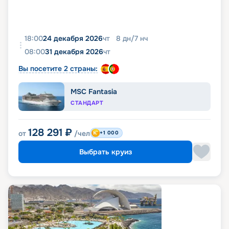
18:00
24 декабря 2026
чт
8
дн
/
7
нч
08:00
31 декабря 2026
чт
Вы посетите 2 страны:
MSC Fantasia
СТАНДАРТ
128 291
₽
от
/чел
+1 000
Выбрать круиз