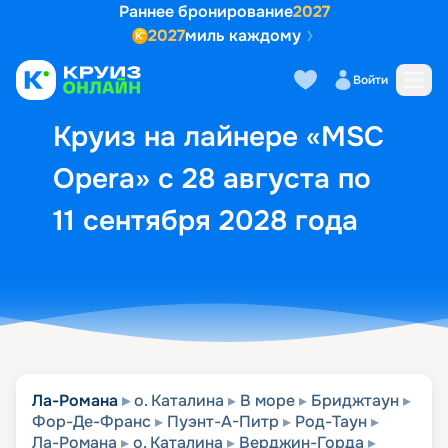
Раннее бронирование
2027
2027
миль каждому
Описание
Выбор кают
Маршрут и экск
Войти
Круиз на лайнере «MSC
Opera» с 28 августа по
11 сентября 2028 года
Ла-Романа
о. Каталина
В море
Бриджтаун
Фор-Де-Франс
Пуэнт-А-Питр
Род-Таун
Ла-Романа
о. Каталина
Верджин-Горда