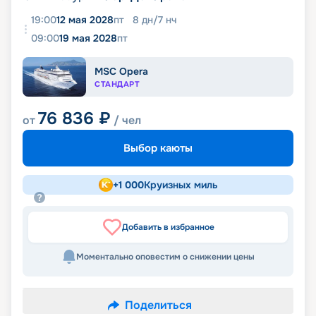
19:00
12 мая 2028
пт
8
дн
/
7
нч
09:00
19 мая 2028
пт
MSC Opera
СТАНДАРТ
76 836
₽
от
/ чел
Выбор каюты
+
1 000
Круизных миль
Добавить в избранное
Моментально оповестим о снижении цены
Поделиться