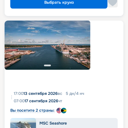
Выбрать круиз
17:00
13 сентября 2026
вс
5
дн
/
4
нч
07:00
17 сентября 2026
чт
Вы посетите 2 страны:
MSC Seashore