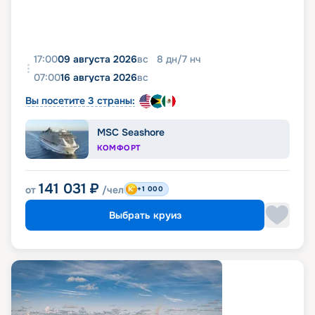
17:00
09 августа 2026
вс
8
дн
/
7
нч
07:00
16 августа 2026
вс
Вы посетите 3 страны:
MSC Seashore
КОМФОРТ
141 031
₽
от
/чел
+1 000
Выбрать круиз