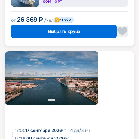
КОМФОРТ
26 369
₽
от
/чел
+1 000
Выбрать круиз
17:00
17 сентября 2026
чт
4
дн
/
3
нч
07:00
20 сентября 2026
вс