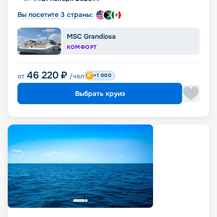
Вы посетите 3 страны:
MSC Grandiosa
КОМФОРТ
46 220
₽
от
/чел
+1 000
Выбрать круиз