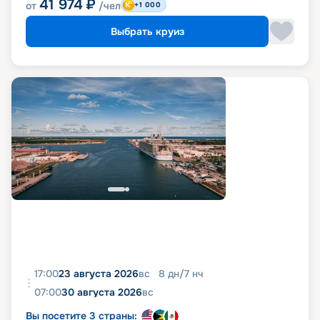
41 974
₽
от
/чел
+1 000
Выбрать круиз
17:00
23 августа 2026
вс
8
дн
/
7
нч
07:00
30 августа 2026
вс
Вы посетите 3 страны: