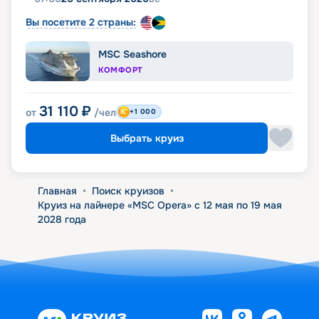
Вы посетите 2 страны:
MSC Seashore
КОМФОРТ
31 110
₽
от
/чел
+1 000
Выбрать круиз
Главная
•
Поиск круизов
•
Круиз на лайнере «MSC Opera» с 12 мая по 19 мая
2028 года