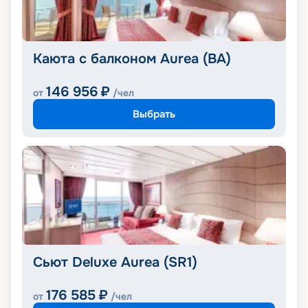
Каюта с балконом Aurea (BA)
146 956
₽
от
/чел
Выбрать
Сьют Deluxe Aurea (SR1)
176 585
₽
от
/чел