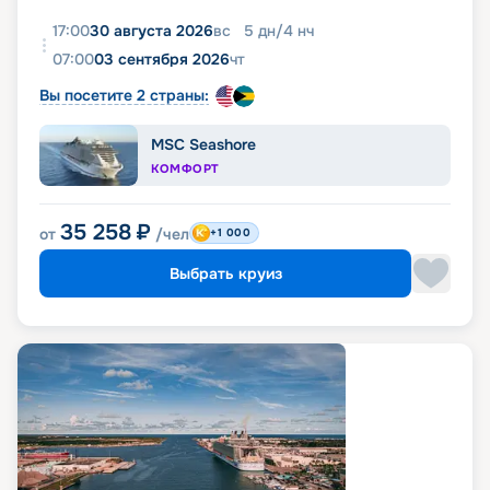
17:00
30 августа 2026
вс
5
дн
/
4
нч
07:00
03 сентября 2026
чт
Вы посетите 2 страны:
MSC Seashore
КОМФОРТ
35 258
₽
от
/чел
+1 000
Выбрать круиз