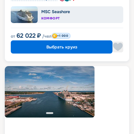
MSC Seashore
КОМФОРТ
62 022
₽
от
/чел
+1 000
Выбрать круиз