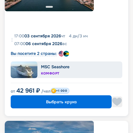
17:00
03 сентября 2026
чт
4
дн
/
3
нч
07:00
06 сентября 2026
вс
Вы посетите 2 страны:
MSC Seashore
КОМФОРТ
42 961
₽
от
/чел
+1 000
Выбрать круиз