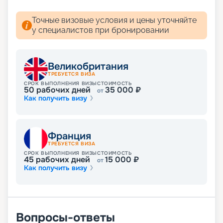
необходимую информацию: расписание и
маршруты круизов на 2026 - 2027 г.,
Точные визовые условия и цены уточняйте
характеристики и схему теплохода, планы палуб,
у специалистов при бронировании
описание кают, фото интерьеров, цены на
путевки, обзоры туристов. Вас ждет яркое и
увлекательное путешествие!
Великобритания
ТРЕБУЕТСЯ ВИЗА
СРОК ВЫПОЛНЕНИЯ ВИЗЫ
СТОИМОСТЬ
50
рабочих дней
35 000
₽
от
Как получить визу
Франция
ТРЕБУЕТСЯ ВИЗА
СРОК ВЫПОЛНЕНИЯ ВИЗЫ
СТОИМОСТЬ
45
рабочих дней
15 000
₽
от
Как получить визу
Вопросы-ответы