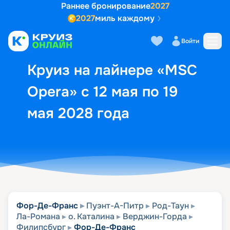
Раннее бронирование
2027
2027
миль каждому
Описание
Выбор кают
Маршрут и экск
Войти
Круиз на лайнере «MSC
Opera» с 12 мая по 19
мая 2028 года
Фор-Де-Франс
Пуэнт-А-Питр
Род-Таун
Ла-Романа
о. Каталина
Верджин-Горда
Филипсбург
Фор-Де-Франс