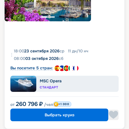
18:00
23 сентября 2026
ср
11
дн
/
10
нч
08:00
03 октября 2026
сб
Вы посетите 5 стран:
MSC Opera
СТАНДАРТ
260 796
₽
от
/чел
+1 000
Выбрать круиз