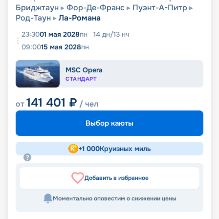
Бриджтаун
Фор-Де-Франс
Пуэнт-А-Питр
Род-Таун
Ла-Романа
23:30
01 мая 2028
пн
14
дн
/
13
нч
09:00
15 мая 2028
пн
MSC Opera
СТАНДАРТ
141 401
₽
от
/ чел
Выбор каюты
+
1 000
Круизных миль
Добавить в избранное
Моментально оповестим о снижении цены