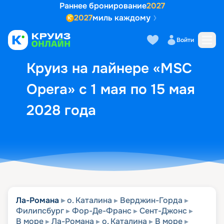
Раннее бронирование
2027
2027
миль каждому
Описание
Выбор кают
Маршрут и экск
Войти
Круиз на лайнере «MSC
Opera» с 1 мая по 15 мая
2028 года
Ла-Романа
о. Каталина
Верджин-Горда
Филипсбург
Фор-Де-Франс
Сент-Джонс
В море
Ла-Романа
о. Каталина
В море