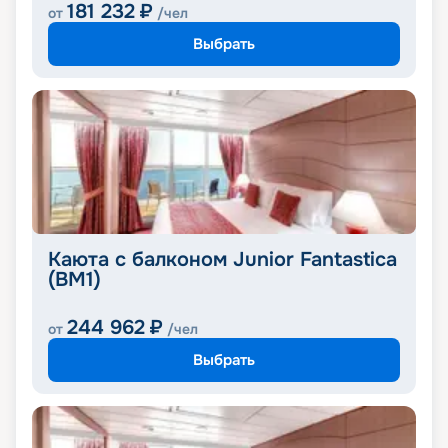
181 232
₽
от
/чел
Выбрать
Каюта с балконом Junior Fantastica
(BM1)
244 962
₽
от
/чел
Выбрать