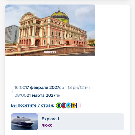
16:00
17 февраля 2027
ср
13
дн
/
12
нч
08:00
01 марта 2027
пн
Вы посетите 7 стран:
Explora I
ЛЮКС