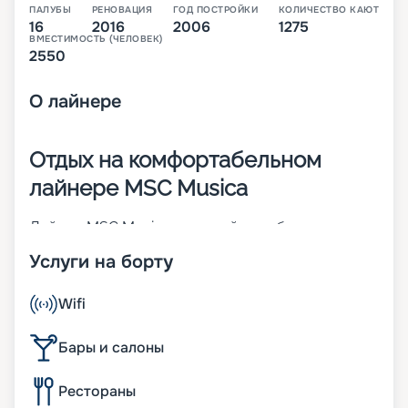
ПАЛУБЫ
РЕНОВАЦИЯ
ГОД ПОСТРОЙКИ
КОЛИЧЕСТВО КАЮТ
16
2016
2006
1275
ВМЕСТИМОСТЬ (ЧЕЛОВЕК)
2550
О
лайнере
Отдых на комфортабельном
лайнере MSC Musica
Лайнер MSC Musica – первый корабль своего
класса. Построен во Франции в 2006 году. Чтобы
Услуги на борту
повысить показатели долговечности,
надежности и комфорта, в 2016 году была
проведена реновация судна. На 16-палубном (из
Wifi
них 13 пассажирских) корабле может
разместиться до 2 550 человек. Его изюминка –
Бары и салоны
трехуровневый атриум с прозрачным
фортепиано и фонтаном-водопадом. Другие
Рестораны
характеристики: