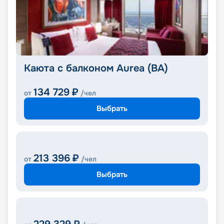
Каюта с балконом Aurea (BA)
134 729
₽
от
/чел
Выбрать
213 396
₽
от
/чел
Выбрать