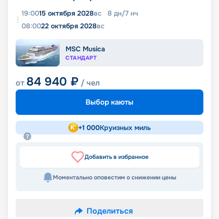
19:00
15 октября 2028
вс
8
дн
/
7
нч
08:00
22 октября 2028
вс
MSC Musica
СТАНДАРТ
84 940
₽
от
/ чел
Выбор каюты
+
1 000
Круизных миль
Добавить в избранное
Моментально оповестим о снижении цены
Поделиться