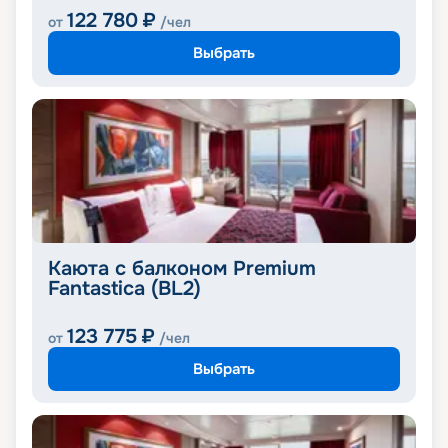
122 780
₽
от
/чел
Выбрать
Каюта с балконом Premium
Fantastica (BL2)
123 775
₽
от
/чел
Выбрать