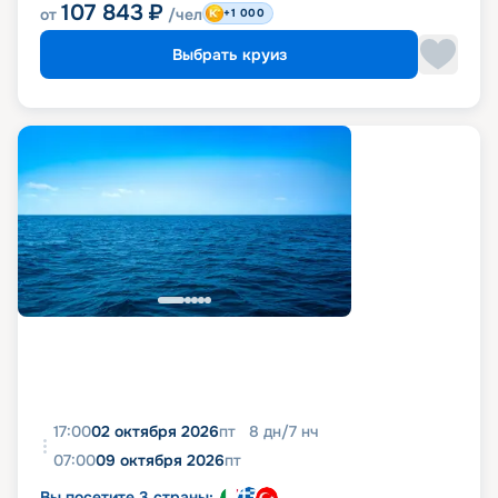
107 843
₽
от
/чел
+1 000
Выбрать круиз
17:00
02 октября 2026
пт
8
дн
/
7
нч
07:00
09 октября 2026
пт
Вы посетите 3 страны: