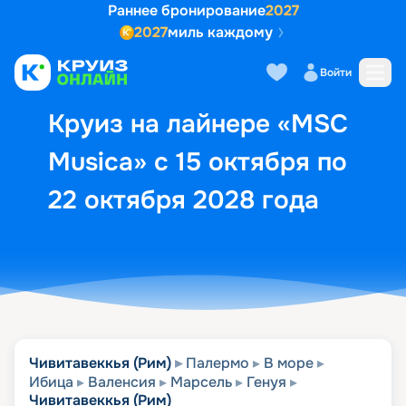
Раннее бронирование
2027
2027
миль каждому
Описание
Выбор кают
Маршрут и экск
Войти
Круиз на лайнере «MSC
Musica» с 15 октября по
22 октября 2028 года
Чивитавеккья (Рим)
Палермо
В море
Ибица
Валенсия
Марсель
Генуя
Чивитавеккья (Рим)