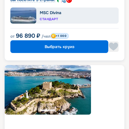
MSC Divina
СТАНДАРТ
96 890
₽
от
/чел
+1 000
Выбрать круиз