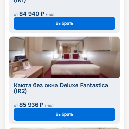
(IR1)
84 940
₽
от
/чел
Выбрать
Каюта без окна Deluxe Fantastica
(IR2)
85 936
₽
от
/чел
Выбрать