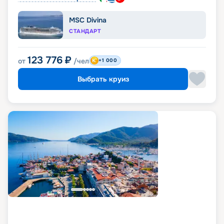
MSC Divina
СТАНДАРТ
123 776
₽
от
/чел
+1 000
Выбрать круиз