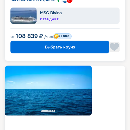
MSC Divina
СТАНДАРТ
108 839
₽
от
/чел
+1 000
Выбрать круиз