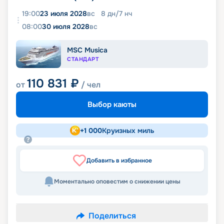
19:00
23 июля 2028
вс
8
дн
/
7
нч
08:00
30 июля 2028
вс
MSC Musica
СТАНДАРТ
110 831
₽
от
/ чел
Выбор каюты
+
1 000
Круизных миль
Добавить в избранное
Моментально оповестим о снижении цены
Поделиться