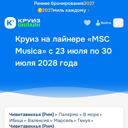
Раннее бронирование
2027
2027
миль каждому
Описание
Выбор кают
Маршрут и экск
Войти
Круиз на лайнере «MSC
Musica» с 23 июля по 30
июля 2028 года
Чивитавеккья (Рим)
Палермо
В море
Ибица
Валенсия
Марсель
Генуя
Чивитавеккья (Рим)