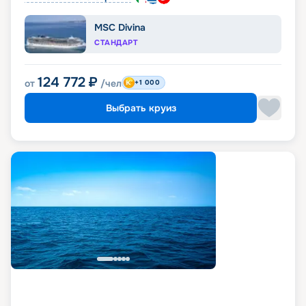
MSC Divina
СТАНДАРТ
124 772
₽
от
/чел
+1 000
Выбрать круиз