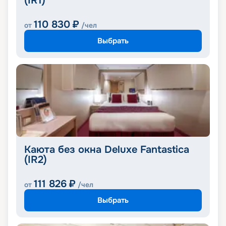
(IR1)
110 830
₽
от
/чел
Выбрать
Каюта без окна Deluxe Fantastica
(IR2)
111 826
₽
от
/чел
Выбрать