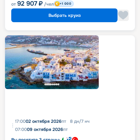
92 907
₽
от
/чел
+1 000
Выбрать круиз
17:00
02 октября 2026
пт
8
дн
/
7
нч
07:00
09 октября 2026
пт
Вы посетите 3 страны: