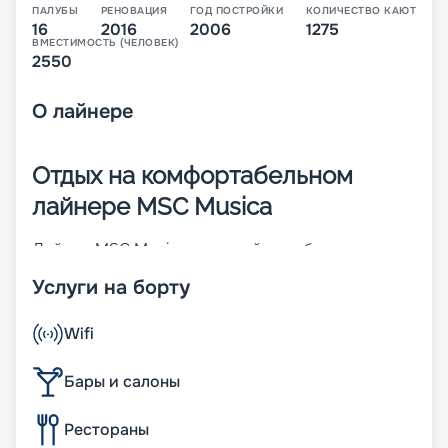
ПАЛУБЫ
РЕНОВАЦИЯ
ГОД ПОСТРОЙКИ
КОЛИЧЕСТВО КАЮТ
16
2016
2006
1275
ВМЕСТИМОСТЬ (ЧЕЛОВЕК)
2550
О
лайнере
Отдых на комфортабельном
лайнере MSC Musica
Лайнер MSC Musica – первый корабль своего
класса. Построен во Франции в 2006 году. Чтобы
Услуги на борту
повысить показатели долговечности,
надежности и комфорта, в 2016 году была
проведена реновация судна. На 16-палубном (из
Wifi
них 13 пассажирских) корабле может
разместиться до 2 550 человек. Его изюминка –
Бары и салоны
трехуровневый атриум с прозрачным
фортепиано и фонтаном-водопадом. Другие
Рестораны
характеристики: