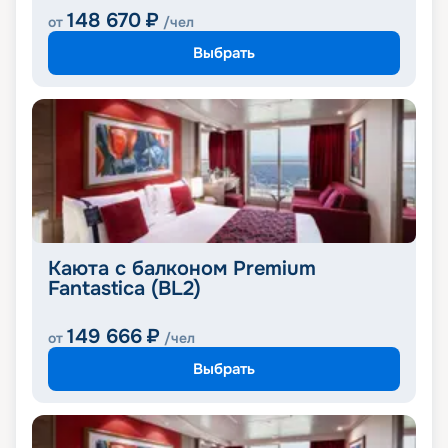
148 670
₽
от
/чел
Выбрать
Каюта с балконом Premium
Fantastica (BL2)
149 666
₽
от
/чел
Выбрать