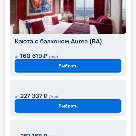
Каюта с балконом Aurea (BA)
160 619
₽
от
/чел
Выбрать
227 337
₽
от
/чел
Выбрать