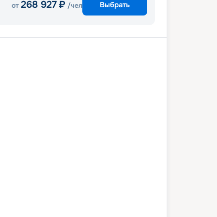
268 927
₽
Выбрать
от
/чел
веккья (Рим)
Палермо
В море
Валенсия
Марсель
Генуя
веккья (Рим)
1 июня 2028
вс
8
дн
/
7
нч
18 июня 2028
вс
MSC Musica
СТАНДАРТ
 070
₽
/ чел
Выбор каюты
+
1 000
Круизных миль