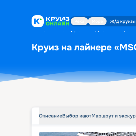
Описание
Выбор кают
Маршрут и экску
Река
Море
Ж/д круизы
Главная
•
Поиск круизов
•
Круиз на лайнере «MS
Круиз на лайнере «MSC
Описание
Выбор кают
Маршрут и экску