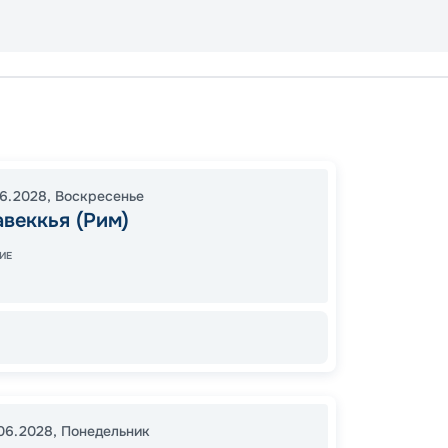
Чивита
Ибица
Чивита
06.2028
,
Воскресенье
19:00
1
веккья (Рим)
08:00
ИЕ
98
от
.06.2028
,
Понедельник