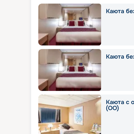
Каюта без
Каюта без
Каюта с 
(OO)