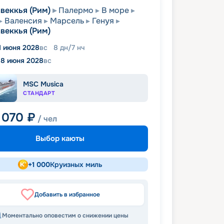
веккья (Рим)
Палермо
В море
Валенсия
Марсель
Генуя
веккья (Рим)
1 июня 2028
вс
8
дн
/
7
нч
18 июня 2028
вс
MSC Musica
СТАНДАРТ
 070
₽
/ чел
Выбор каюты
+
1 000
Круизных миль
Добавить в избранное
Моментально оповестим о снижении цены