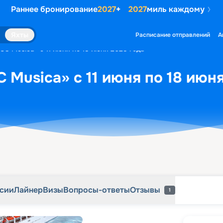
Раннее бронирование
2027
+
2027
миль каждому
рсии
Лайнер
Визы
Вопросы-ответы
Отзывы
1
Яхты
Расписание отправлений
А
C Musica» с 11 июня по 18 июня 2028 года
 Musica» с 11 июня по 18 июн
рсии
Лайнер
Визы
Вопросы-ответы
Отзывы
1