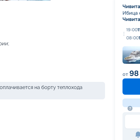
+
39
фотографий
Чивита
Ибица
Чивита
19:00
1
08:00
рии;
98
от
оплачивается на борту теплохода