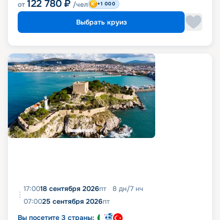
122 780
₽
от
/чел
+1 000
Выбрать круиз
17:00
18 сентября 2026
пт
8
дн
/
7
нч
07:00
25 сентября 2026
пт
Вы посетите 3 страны: