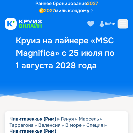
Раннее бронирование
2027
2027
миль каждому
Описание
Выбор кают
Маршрут и экск
Войти
Круиз на лайнере «MSC
Magnifica» с 25 июля по
1 августа 2028 года
Чивитавеккья (Рим)
Генуя
Марсель
Таррагона
Валенсия
В море
Специя
Чивитавеккья (Рим)