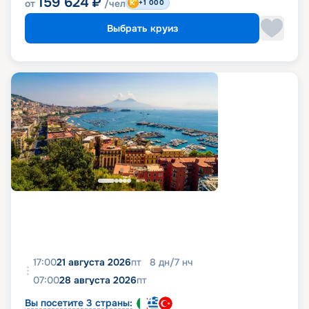
159 624
₽
от
/чел
+1 000
Выбрать круиз
17:00
21 августа 2026
пт
8
дн
/
7
нч
07:00
28 августа 2026
пт
Вы посетите 3 страны: