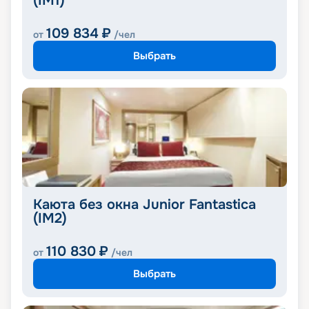
(IM1)
109 834
₽
от
/чел
Выбрать
Каюта без окна Junior Fantastica
(IM2)
110 830
₽
от
/чел
Выбрать