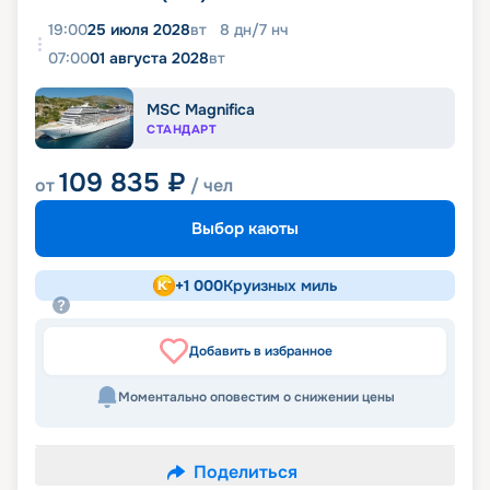
19:00
25 июля 2028
вт
8
дн
/
7
нч
07:00
01 августа 2028
вт
MSC Magnifica
СТАНДАРТ
109 835
₽
от
/ чел
Выбор каюты
+
1 000
Круизных миль
Добавить в избранное
Моментально оповестим о снижении цены
Поделиться